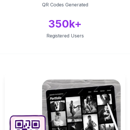
QR Codes Generated
350k+
Registered Users
Key Features