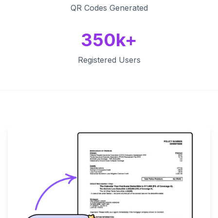
QR Codes Generated
350k+
Registered Users
Key Features