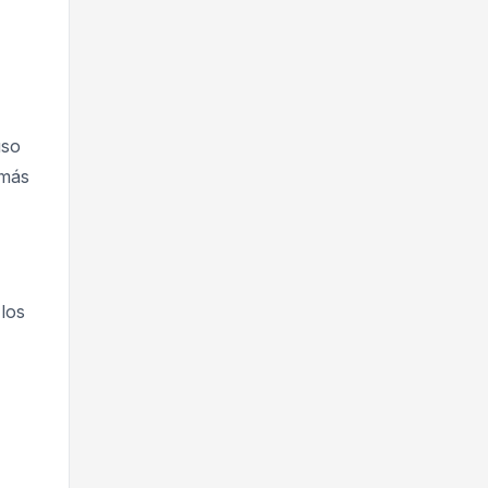
uso
 más
los