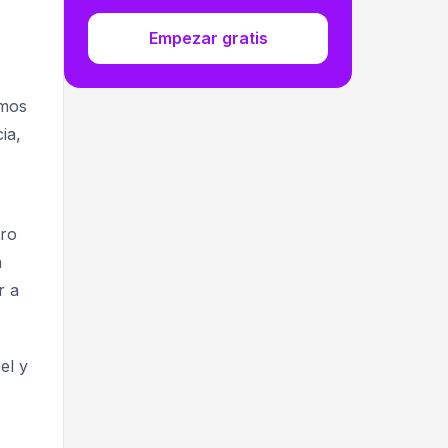
Empezar gratis
amos
ia,
tro
n
r a
el y