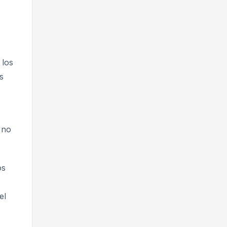
 los
s
 no
os
el