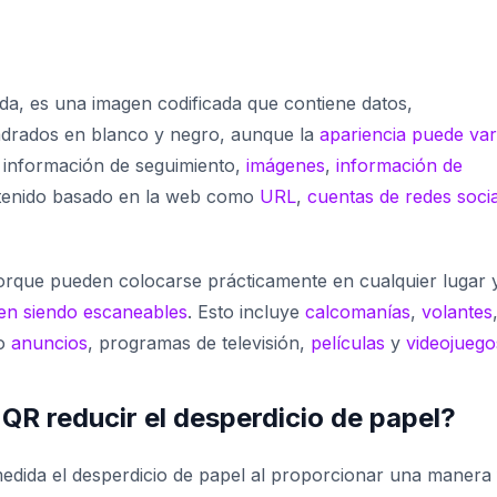
ida,
es una imagen codificada que contiene datos,
drados en blanco y negro, aunque la
apariencia puede var
r información de seguimiento,
imágenes
,
información de
tenido basado en la web como
URL
,
cuentas de redes soci
orque pueden colocarse prácticamente en cualquier lugar 
uen siendo escaneables
. Esto incluye
calcomanías
,
volantes
mo
anuncios
, programas de televisión,
películas
y
videojuego
R reducir el desperdicio de papel?
dida el desperdicio de papel al proporcionar una manera f