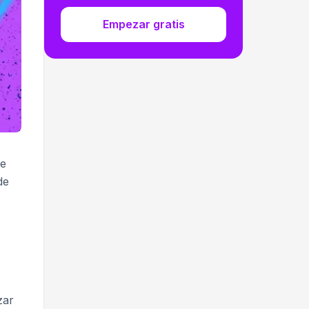
Empezar gratis
de
de
zar