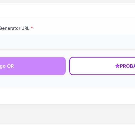
 Generator URL
*
igo QR
☆
PROBA