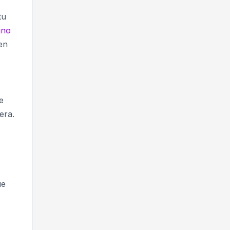
tu
ino
en
e
era.
ue