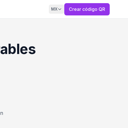
Crear código QR
MX
rables
an