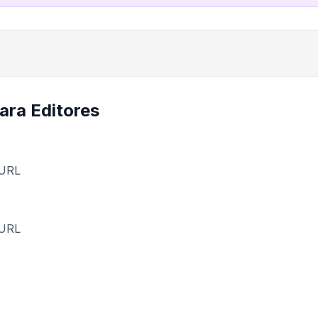
ara Editores
 URL
 URL