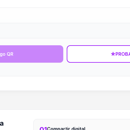
igo QR
☆
PROBA
ra
01
Compartir digital