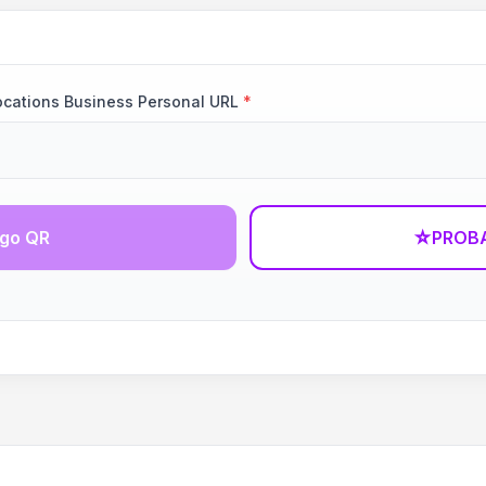
ocations Business Personal URL
*
igo QR
☆
PROBA