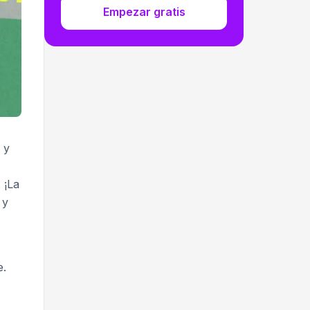
Empezar gratis
 y
 ¡La
 y
e.