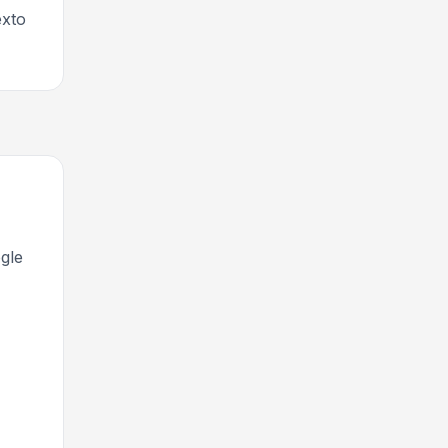
exto
gle