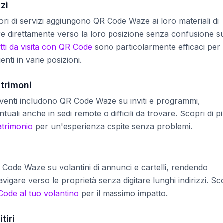
izi
itori di servizi aggiungono QR Code Waze ai loro materiali di
are direttamente verso la loro posizione senza confusione s
etti da visita con QR Code
sono particolarmente efficaci per 
ienti in varie posizioni.
atrimoni
eventi includono QR Code Waze su inviti e programmi,
tuali anche in sedi remote o difficili da trovare. Scopri di p
atrimonio
per un'esperienza ospite senza problemi.
e
R Code Waze su volantini di annunci e cartelli, rendendo
avigare verso le proprietà senza digitare lunghi indirizzi. Sc
ode al tuo volantino
per il massimo impatto.
tiri