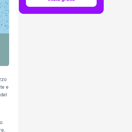
zzo
te e
 del
uo
re.