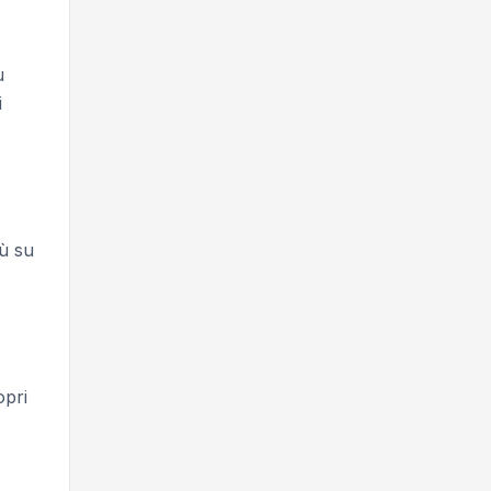
u
i
iù su
opri