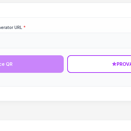
erator URL
*
ce QR
☆
PROVA