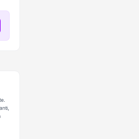
te.
anti,
a