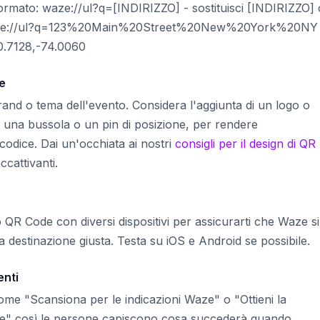
formato: waze://ul?q=[INDIRIZZO] - sostituisci [INDIRIZZO]
: waze://ul?q=123%20Main%20Street%20New%20York%20NY
0.7128,-74.0060
ce
brand o tema dell'evento. Considera l'aggiunta di un logo o
e una bussola o un pin di posizione, per rendere
odice. Dai un'occhiata ai nostri
consigli per il design di QR
cattivanti.
o QR Code con diversi dispositivi per assicurarti che Waze si
 destinazione giusta. Testa su iOS e Android se possibile.
enti
come "Scansiona per le indicazioni Waze" o "Ottieni la
one" così le persone capiscono cosa succederà quando