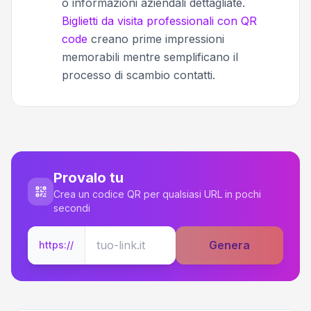
o informazioni aziendali dettagliate.
Biglietti da visita professionali con QR
code
creano prime impressioni
memorabili mentre semplificano il
processo di scambio contatti.
Provalo tu
Crea un codice QR per qualsiasi URL in pochi
secondi
Genera
https://