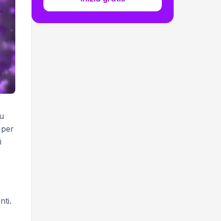
tu
 per
i
nti.