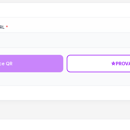
URL
*
ce QR
☆
PROVA