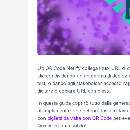
Un QR Code Netlify collega i tuoi URL di 
stia condividendo un'anteprima di deploy p
test, o dando agli stakeholder accesso rapid
digitare o copiare URL complessi.
In questa guida coprirò tutto dalla genera
all'implementazione nel tuo flusso di lavo
con
biglietti da visita con QR Code
per even
Quindi iniziamo subito!