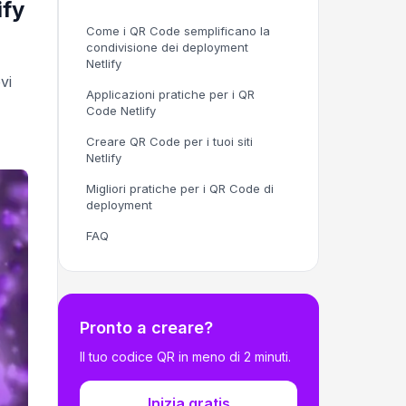
ify
Come i QR Code semplificano la
condivisione dei deployment
Netlify
vi
Applicazioni pratiche per i QR
Code Netlify
Creare QR Code per i tuoi siti
Netlify
Migliori pratiche per i QR Code di
deployment
FAQ
Pronto a creare?
Il tuo codice QR in meno di 2 minuti.
Inizia gratis