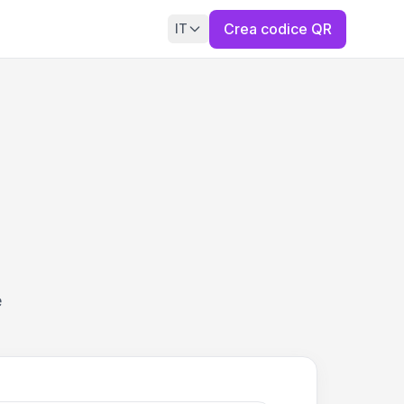
Crea codice QR
IT
e