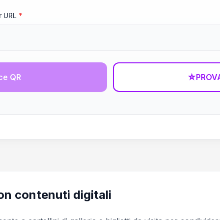
r URL
*
ce QR
☆
PROVA
n contenuti digitali