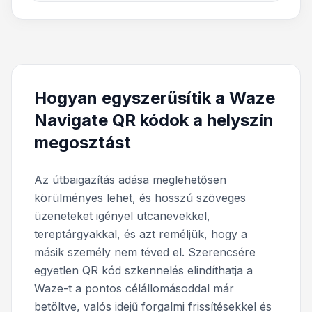
Hogyan egyszerűsítik a Waze
Navigate QR kódok a helyszín
megosztást
Az útbaigazítás adása meglehetősen
körülményes lehet, és hosszú szöveges
üzeneteket igényel utcanevekkel,
tereptárgyakkal, és azt reméljük, hogy a
másik személy nem téved el. Szerencsére
egyetlen QR kód szkennelés elindíthatja a
Waze-t a pontos célállomásoddal már
betöltve, valós idejű forgalmi frissítésekkel és