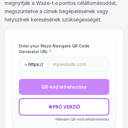
megnyitják a Waze-t a pontos célállomásoddal,
megszüntetve a címek begépelésének vagy
helyszínek keresésének szükségességét.
Enter your Waze Navigate QR Code
Generator URL
*
https://
QR-kód létrehozása
☆
PRÓ VERZIÓ
*Minden QR-kód reklámmentes