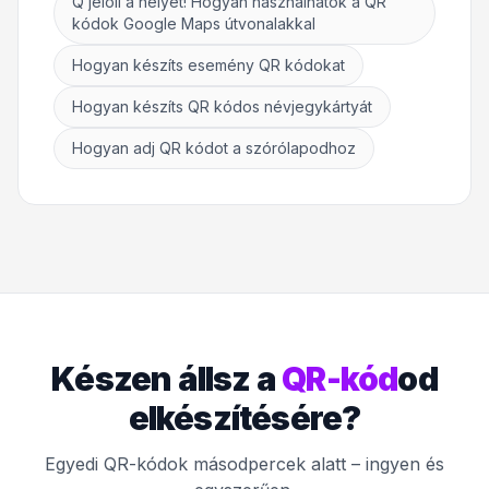
Q jelöli a helyet! Hogyan használhatók a QR
kódok Google Maps útvonalakkal
Hogyan készíts esemény QR kódokat
Hogyan készíts QR kódos névjegykártyát
Hogyan adj QR kódot a szórólapodhoz
Készen állsz a
QR-kód
od
elkészítésére?
Egyedi QR-kódok másodpercek alatt – ingyen és