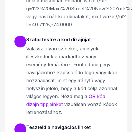
célállomásoddal. Például: waze://ul?
q=123%20Main%20Street%20New%20York%
vagy használj koordinátákat, mint waze://ul?
ll=40.7128,-74.0060
Szabd testre a kód dizájnját
Válassz olyan színeket, amelyek
illeszkednek a márkádhoz vagy
esemény témájához. Fontold meg egy
navigációhoz kapcsolódó logó vagy ikon
hozzáadását, mint egy iránytű vagy
helyszín jelölő, hogy a kód célja azonnal
világos legyen. Nézd meg a
QR kód
dizájn tippjeinket
vizuálisan vonzó kódok
létrehozásához.
Teszteld a navigációs linket