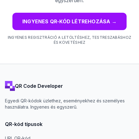
egyszerűen.
INGYENES QR-KÓD LÉTREHOZÁSA
→
INGYENES REGISZTRÁCIÓ A LETÖLTÉSHEZ, TESTRESZABÁSHOZ
ÉS KÖVETÉSHEZ
QR Code Developer
Egyedi QR-kódok üzlethez, eseményekhez és személyes
használatra. Ingyenes és egyszerű.
QR-kód típusok
URL QR-kód