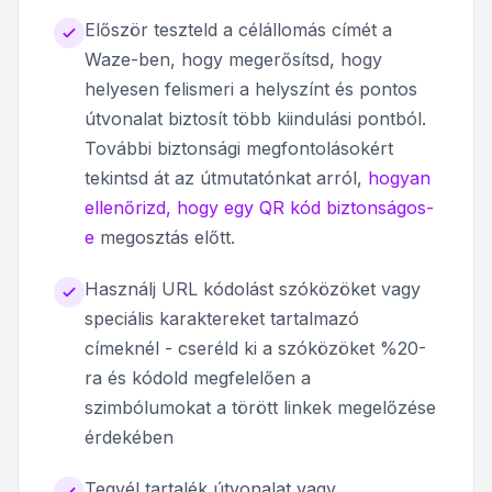
Először teszteld a célállomás címét a
Waze-ben, hogy megerősítsd, hogy
helyesen felismeri a helyszínt és pontos
útvonalat biztosít több kiindulási pontból.
További biztonsági megfontolásokért
tekintsd át az útmutatónkat arról,
hogyan
ellenőrizd, hogy egy QR kód biztonságos-
e
megosztás előtt.
Használj URL kódolást szóközöket vagy
speciális karaktereket tartalmazó
címeknél - cseréld ki a szóközöket %20-
ra és kódold megfelelően a
szimbólumokat a törött linkek megelőzése
érdekében
Tegyél tartalék útvonalat vagy