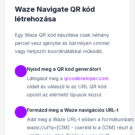
Waze Navigate QR kód
létrehozása
Egy Waze QR kód készítése csak néhány
percet vesz igénybe és bármilyen címmel
vagy helyszín koordinátákkal működik.
Nyisd meg a QR kód generátort
Látogasd meg a
qrcodeveloper.com
oldalt és válaszd ki az URL QR kód
opciót az elérhető típusok közül.
Formázd meg a Waze navigációs URL-t
Add meg a Waze URL-t ebben a formátumban:
waze://ul?q=[CÍM] - cseréld ki a [CÍM] részt a