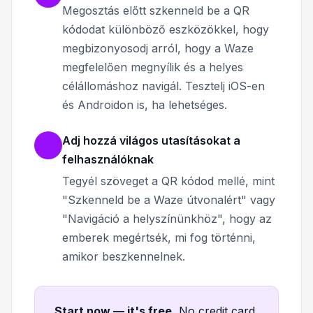
Megosztás előtt szkenneld be a QR
kódodat különböző eszközökkel, hogy
megbizonyosodj arról, hogy a Waze
megfelelően megnyílik és a helyes
célállomáshoz navigál. Tesztelj iOS-en
és Androidon is, ha lehetséges.
Adj hozzá világos utasításokat a
felhasználóknak
Tegyél szöveget a QR kódod mellé, mint
"Szkenneld be a Waze útvonalért" vagy
"Navigáció a helyszínünkhöz", hogy az
emberek megértsék, mi fog történni,
amikor beszkennelnek.
Start now — it's free
.
No credit card