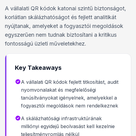
A vállalati QR kódok katonai szintű biztonságot,
korlátlan skálázhatóságot és fejlett analitikát
nyújtanak, amelyeket a fogyasztói megoldások
egyszerűen nem tudnak biztosítani a kritikus
fontosságú üzleti műveletekhez.
Key Takeaways
A vállalati QR kódok fejlett titkosítást, audit
nyomvonalakat és megfelelőségi
tanúsítványokat igényelnek, amelyekkel a
fogyasztói megoldások nem rendelkeznek
A skálázhatósági infrastruktúrának
milliónyi egyidejű beolvasást kell kezelnie
teljesítményromlás nélkül