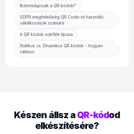
Biztonságosak a QR kódok?
GDPR megfelelőség QR Code-ot használó
vállalkozások számára
A QR kódok sokféle típusa
Statikus vs. Dinamikus QR kódok - hogyan
válassz
Készen állsz a
QR-kód
od
elkészítésére?