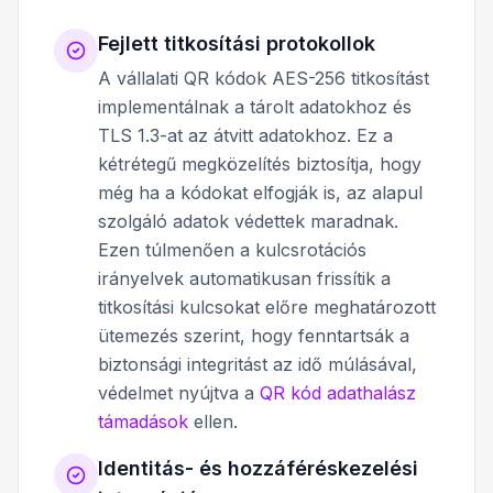
Fejlett titkosítási protokollok
A vállalati QR kódok AES-256 titkosítást
implementálnak a tárolt adatokhoz és
TLS 1.3-at az átvitt adatokhoz. Ez a
kétrétegű megközelítés biztosítja, hogy
még ha a kódokat elfogják is, az alapul
szolgáló adatok védettek maradnak.
Ezen túlmenően a kulcsrotációs
irányelvek automatikusan frissítik a
titkosítási kulcsokat előre meghatározott
ütemezés szerint, hogy fenntartsák a
biztonsági integritást az idő múlásával,
védelmet nyújtva a
QR kód adathalász
támadások
ellen.
Identitás- és hozzáféréskezelési