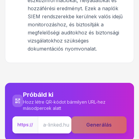
eszközinformációkat, helyadatokat és
hozzáférési eredményt. Ezek a naplók
SIEM rendszerekbe kerülnek valós idejű
monitorozáshoz, és biztosítják a
megfelelőségi auditokhoz és biztonsági
vizsgálatokhoz szükséges
dokumentációs nyomvonalat.
Próbáld ki
Hozz létre QR-kódot bármilyen URL-hez
másodpercek alatt
Generálás
https://