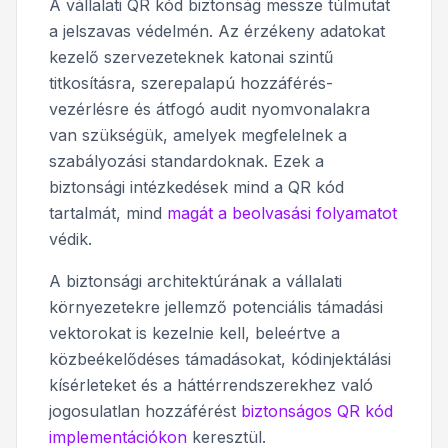
A vállalati QR kód biztonság messze túlmutat
a jelszavas védelmén. Az érzékeny adatokat
kezelő szervezeteknek katonai szintű
titkosításra, szerepalapú hozzáférés-
vezérlésre és átfogó audit nyomvonalakra
van szükségük, amelyek megfelelnek a
szabályozási standardoknak. Ezek a
biztonsági intézkedések mind a QR kód
tartalmát, mind
magát a beolvasási folyamatot
védik.
A biztonsági architektúrának a vállalati
környezetekre jellemző potenciális támadási
vektorokat is kezelnie kell, beleértve a
közbeékelődéses támadásokat, kódinjektálási
kísérleteket és a háttérrendszerekhez való
jogosulatlan hozzáférést
biztonságos QR kód
implementációkon
keresztül.