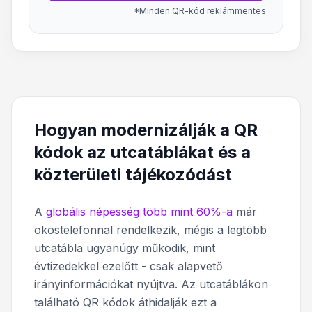
*Minden QR-kód reklámmentes
Hogyan modernizálják a QR
kódok az utcatáblákat és a
közterületi tájékozódást
A
globális népesség több mint 60%-a
már
okostelefonnal rendelkezik, mégis a legtöbb
utcatábla ugyanúgy működik, mint
évtizedekkel ezelőtt - csak alapvető
irányinformációkat nyújtva. Az utcatáblákon
található QR kódok áthidalják ezt a