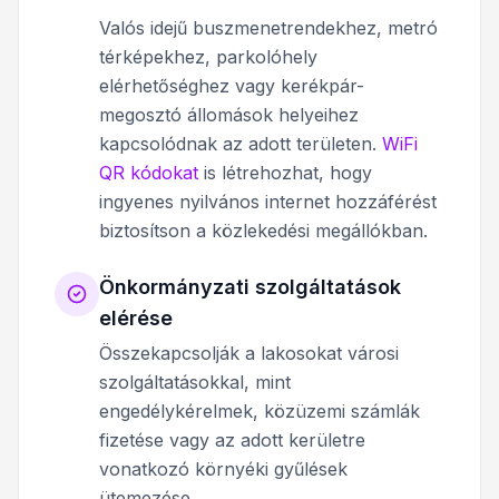
Valós idejű buszmenetrendekhez, metró
térképekhez, parkolóhely
elérhetőséghez vagy kerékpár-
megosztó állomások helyeihez
kapcsolódnak az adott területen.
WiFi
QR kódokat
is létrehozhat, hogy
ingyenes nyilvános internet hozzáférést
biztosítson a közlekedési megállókban.
Önkormányzati szolgáltatások
elérése
Összekapcsolják a lakosokat városi
szolgáltatásokkal, mint
engedélykérelmek, közüzemi számlák
fizetése vagy az adott kerületre
vonatkozó környéki gyűlések
ütemezése.