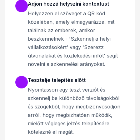
Adjon hozzá helyszíni kontextust
Helyezzen el szöveget a QR kód
közelében, amely elmagyarázza, mit
találnak az emberek, amikor
beszkennelnek - 'Szkennelj a helyi
vállalkozásokért' vagy 'Szerezz
útvonalakat és közlekedési infót' segít
növelni a szkennelési arányokat.
Tesztelje telepítés előtt
Nyomtasson egy teszt verziót és
szkennelj be különböző távolságokból
és szögekből, hogy megbizonyosodjon
arról, hogy megbízhatóan működik,
mielőtt végleges jelzés telepítésére
kötelezné el magát.