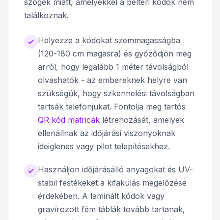
szögek miatt, amelyekkel a beltéri kódok nem
találkoznak.
Helyezze a kódokat szemmagasságba
(120-180 cm magasra) és győződjön meg
arról, hogy legalább 1 méter távolságból
olvashatók - az embereknek helyre van
szükségük, hogy szkennelési távolságban
tartsák telefonjukat. Fontolja meg tartós
QR kód matricák
létrehozását, amelyek
ellenállnak az időjárási viszonyoknak
ideiglenes vagy pilot telepítésekhez.
Használjon időjárásálló anyagokat és UV-
stabil festékeket a kifakulás megelőzése
érdekében. A laminált kódok vagy
gravírozott fém táblák tovább tartanak,