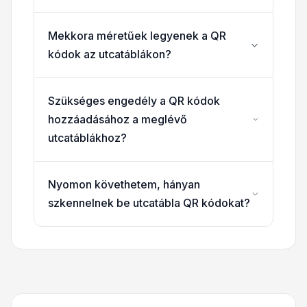
Mekkora méretűek legyenek a QR
kódok az utcatáblákon?
Szükséges engedély a QR kódok
hozzáadásához a meglévő
utcatáblákhoz?
Nyomon követhetem, hányan
szkennelnek be utcatábla QR kódokat?