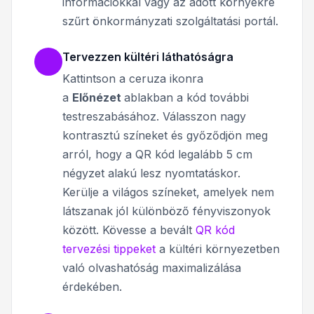
információkkal vagy az adott környékre
szűrt önkormányzati szolgáltatási portál.
Tervezzen kültéri láthatóságra
Kattintson a ceruza ikonra
a
Előnézet
ablakban a kód további
testreszabásához.
Válasszon nagy
kontrasztú színeket és győződjön meg
arról, hogy a QR kód legalább 5 cm
négyzet alakú lesz nyomtatáskor.
Kerülje a világos színeket, amelyek nem
látszanak jól különböző fényviszonyok
között. Kövesse a bevált
QR kód
tervezési tippeket
a kültéri környezetben
való olvashatóság maximalizálása
érdekében.