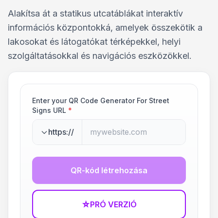
Alakítsa át a statikus utcatáblákat interaktív
információs központokká, amelyek összekötik a
lakosokat és látogatókat térképekkel, helyi
szolgáltatásokkal és navigációs eszközökkel.
Enter your QR Code Generator For Street
Signs URL
*
https://
QR-kód létrehozása
☆
PRÓ VERZIÓ