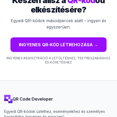
Készen állsz a
QR-kód
od
elkészítésére?
Egyedi QR-kódok másodpercek alatt – ingyen és
egyszerűen.
INGYENES QR-KÓD LÉTREHOZÁSA
→
INGYENES REGISZTRÁCIÓ A LETÖLTÉSHEZ, TESTRESZABÁSHOZ
ÉS KÖVETÉSHEZ
QR Code Developer
Egyedi QR-kódok üzlethez, eseményekhez és személyes
használatra. Ingyenes és egyszerű.