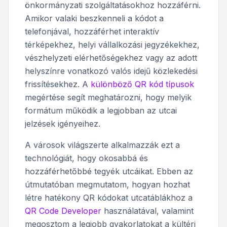
önkormányzati szolgáltatásokhoz hozzáférni.
Amikor valaki beszkenneli a kódot a
telefonjával, hozzáférhet interaktív
térképekhez, helyi vállalkozási jegyzékekhez,
vészhelyzeti elérhetőségekhez vagy az adott
helyszínre vonatkozó valós idejű közlekedési
frissítésekhez. A
különböző QR kód típusok
megértése segít meghatározni, hogy melyik
formátum működik a legjobban az utcai
jelzések igényeihez.
A városok világszerte alkalmazzák ezt a
technológiát, hogy okosabbá és
hozzáférhetőbbé tegyék utcáikat. Ebben az
útmutatóban megmutatom, hogyan hozhat
létre hatékony QR kódokat utcatáblákhoz a
QR Code Developer
használatával, valamint
megosztom a legjobb gyakorlatokat a kültéri