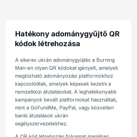
Hatékony adománygyűjtő QR
kódok létrehozása
A sikeres ukrán adománygyűjtés a Burning
Man-en olyan QR kódokat igényelt, amelyek
megbízható adományozási platformokhoz
kapcsolódtak, amelyek képesek kezelni a
nemzetközi átutalásokat. A leghatékonyabb
kampányok bevált platformokat használtak,
mint a GoFundMe, PayPal, vagy közvetlen
banki átutalások ukrán
segélyszervezetekhez.
A QR kód létrehozási folyamat magában