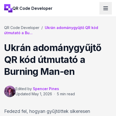
QR Code Developer
QR Code Developer
/
Ukrán adománygyűjtő QR kód
útmutató a Bu...
Ukrán adománygyűjtő
QR kód útmutató a
Burning Man-en
Edited by
Spencer Pines
Updated
May 1, 2026
·
5 min read
Fedezd fel, hogyan gyűjtöttek sikeresen