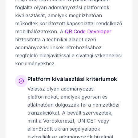
foglalta olyan adományozási platformok
kiválasztását, amelyek megbízhatóan
működtek korlátozott kapcsolattal rendelkező
mobilhálózatokon. A
QR Code Developer
biztosította a technikai alapot ezen
adományozási linkek létrehozásához
megfelelő hibajavítással a sivatagi szkennelési
körülményekhez.
Platform kiválasztási kritériumok
Válassz olyan adományozási
platformokat, amelyek gyorsan és
átláthatóan dolgozzák fel a nemzetközi
tranzakciókat. A bevált szervezetek,
mint a Vöröskereszt, UNICEF vagy
ellenőrzött ukrán segélyalapok
biztosítják az adományozók bizalmát.