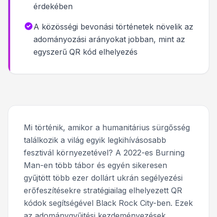
érdekében
A közösségi bevonási történetek növelik az
adományozási arányokat jobban, mint az
egyszerű QR kód elhelyezés
Mi történik, amikor a humanitárius sürgősség
találkozik a világ egyik legkihívásosabb
fesztivál környezetével? A 2022-es Burning
Man-en több tábor és egyén sikeresen
gyűjtött több ezer dollárt ukrán segélyezési
erőfeszítésekre stratégiailag elhelyezett QR
kódok segítségével Black Rock City-ben. Ezek
az adománygyűjtési kezdeményezések