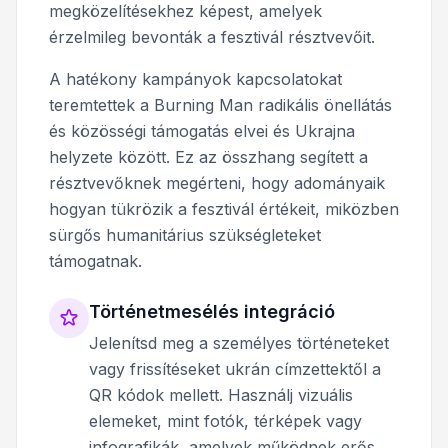
megközelítésekhez képest, amelyek
érzelmileg bevonták a fesztivál résztvevőit.
A hatékony kampányok kapcsolatokat
teremtettek a Burning Man radikális önellátás
és közösségi támogatás elvei és Ukrajna
helyzete között. Ez az összhang segített a
résztvevőknek megérteni, hogy adományaik
hogyan tükrözik a fesztivál értékeit, miközben
sürgős humanitárius szükségleteket
támogatnak.
Történetmesélés integráció
Jelenítsd meg a személyes történeteket
vagy frissítéseket ukrán címzettektől a
QR kódok mellett. Használj vizuális
elemeket, mint fotók, térképek vagy
infografikák, amelyek működnek erős