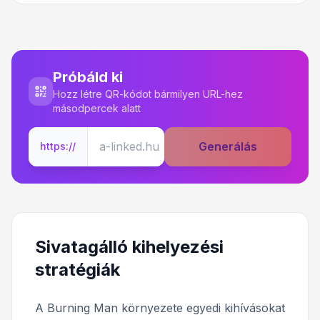
Próbáld ki
Hozz létre QR-kódot bármilyen URL-hez
másodpercek alatt
Generálás
https://
Sivatagálló kihelyezési
stratégiák
A Burning Man környezete egyedi kihívásokat