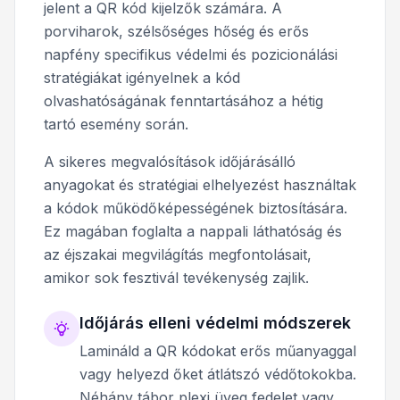
jelent a QR kód kijelzők számára. A
porviharok, szélsőséges hőség és erős
napfény specifikus védelmi és pozicionálási
stratégiákat igényelnek a kód
olvashatóságának fenntartásához a hétig
tartó esemény során.
A sikeres megvalósítások időjárásálló
anyagokat és stratégiai elhelyezést használtak
a kódok működőképességének biztosítására.
Ez magában foglalta a nappali láthatóság és
az éjszakai megvilágítás megfontolásait,
amikor sok fesztivál tevékenység zajlik.
Időjárás elleni védelmi módszerek
Lamináld a QR kódokat erős műanyaggal
vagy helyezd őket átlátszó védőtokokba.
Néhány tábor plexi üveg fedelet vagy