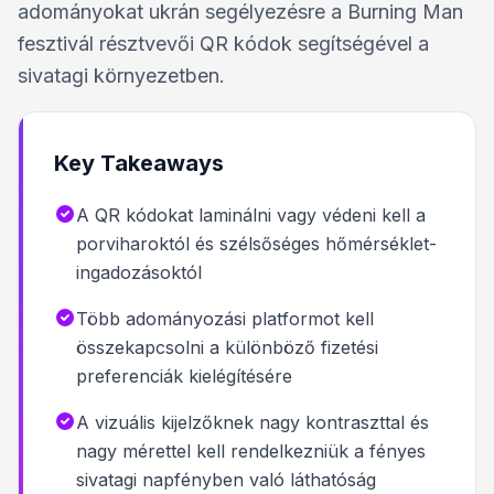
adományokat ukrán segélyezésre a Burning Man
fesztivál résztvevői QR kódok segítségével a
sivatagi környezetben.
Key Takeaways
A QR kódokat laminálni vagy védeni kell a
porviharoktól és szélsőséges hőmérséklet-
ingadozásoktól
Több adományozási platformot kell
összekapcsolni a különböző fizetési
preferenciák kielégítésére
A vizuális kijelzőknek nagy kontraszttal és
nagy mérettel kell rendelkezniük a fényes
sivatagi napfényben való láthatóság