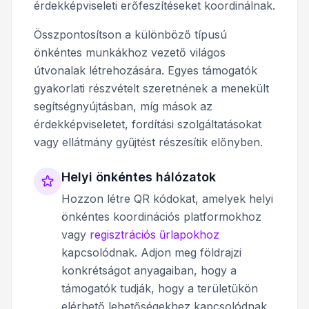
érdekképviseleti erőfeszítéseket koordinálnak.
Összpontosítson a különböző típusú
önkéntes munkákhoz vezető világos
útvonalak létrehozására. Egyes támogatók
gyakorlati részvételt szeretnének a menekült
segítségnyújtásban, míg mások az
érdekképviseletet, fordítási szolgáltatásokat
vagy ellátmány gyűjtést részesítik előnyben.
Helyi önkéntes hálózatok
Hozzon létre QR kódokat, amelyek helyi
önkéntes koordinációs platformokhoz
vagy
regisztrációs űrlapokhoz
kapcsolódnak. Adjon meg földrajzi
konkrétságot anyagaiban, hogy a
támogatók tudják, hogy a területükön
elérhető lehetőségekhez kapcsolódnak.