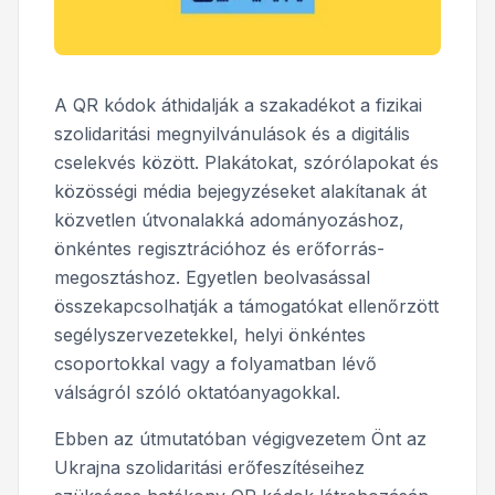
A QR kódok áthidalják a szakadékot a fizikai
szolidaritási megnyilvánulások és a digitális
cselekvés között. Plakátokat, szórólapokat és
közösségi média bejegyzéseket alakítanak át
közvetlen útvonalakká adományozáshoz,
önkéntes regisztrációhoz és erőforrás-
megosztáshoz. Egyetlen beolvasással
összekapcsolhatják a támogatókat ellenőrzött
segélyszervezetekkel, helyi önkéntes
csoportokkal vagy a folyamatban lévő
válságról szóló oktatóanyagokkal.
Ebben az útmutatóban végigvezetem Önt az
Ukrajna szolidaritási erőfeszítéseihez