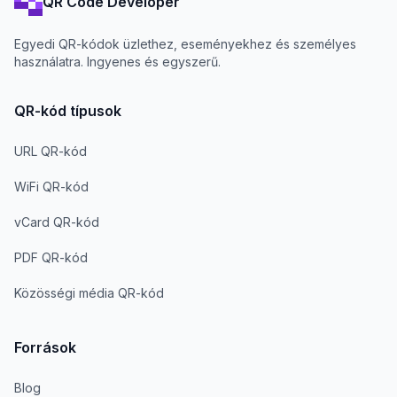
QR Code Developer
Egyedi QR-kódok üzlethez, eseményekhez és személyes
használatra. Ingyenes és egyszerű.
QR-kód típusok
URL QR-kód
WiFi QR-kód
vCard QR-kód
PDF QR-kód
Közösségi média QR-kód
Források
Blog