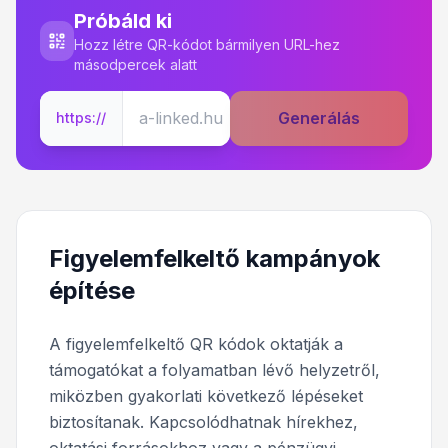
Próbáld ki
Hozz létre QR-kódot bármilyen URL-hez
másodpercek alatt
Generálás
https://
Figyelemfelkeltő kampányok
építése
A figyelemfelkeltő QR kódok oktatják a
támogatókat a folyamatban lévő helyzetről,
miközben gyakorlati következő lépéseket
biztosítanak. Kapcsolódhatnak hírekhez,
oktatási forrásokhoz vagy a pénzügyi