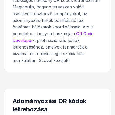
szükséges hatékony QR kódok létrehozásán.
Megtanulja, hogyan tervezzen valódi
cselekvést ösztönző kampányokat, az
adományozási linkek beállításától az
önkéntes hálózatok koordinálásáig. Azt is
bemutatom, hogyan használja a
QR Code
Developer
-t professzionális kódok
létrehozásához, amelyek fenntartják a
bizalmat és a hitelességet szolidaritási
munkájában. Szóval kezdjük!
Adományozási QR kódok
létrehozása