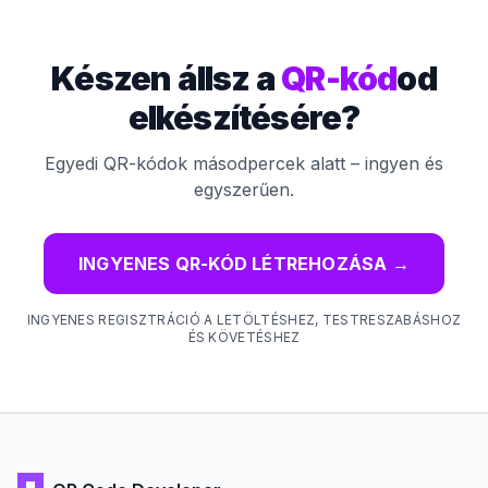
Készen állsz a
QR-kód
od
elkészítésére?
Egyedi QR-kódok másodpercek alatt – ingyen és
egyszerűen.
INGYENES QR-KÓD LÉTREHOZÁSA
→
INGYENES REGISZTRÁCIÓ A LETÖLTÉSHEZ, TESTRESZABÁSHOZ
ÉS KÖVETÉSHEZ