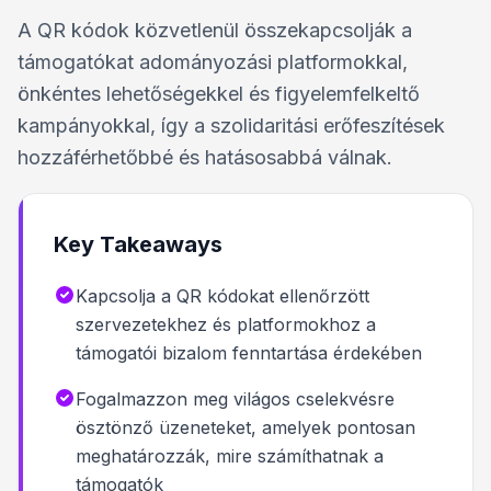
A QR kódok közvetlenül összekapcsolják a
támogatókat adományozási platformokkal,
önkéntes lehetőségekkel és figyelemfelkeltő
kampányokkal, így a szolidaritási erőfeszítések
hozzáférhetőbbé és hatásosabbá válnak.
Key Takeaways
Kapcsolja a QR kódokat ellenőrzött
szervezetekhez és platformokhoz a
támogatói bizalom fenntartása érdekében
Fogalmazzon meg világos cselekvésre
ösztönző üzeneteket, amelyek pontosan
meghatározzák, mire számíthatnak a
támogatók