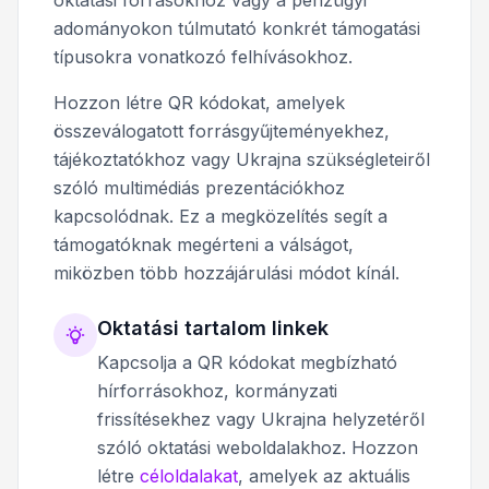
adományokon túlmutató konkrét támogatási
típusokra vonatkozó felhívásokhoz.
Hozzon létre QR kódokat, amelyek
összeválogatott forrásgyűjteményekhez,
tájékoztatókhoz vagy Ukrajna szükségleteiről
szóló multimédiás prezentációkhoz
kapcsolódnak. Ez a megközelítés segít a
támogatóknak megérteni a válságot,
miközben több hozzájárulási módot kínál.
Oktatási tartalom linkek
Kapcsolja a QR kódokat megbízható
hírforrásokhoz, kormányzati
frissítésekhez vagy Ukrajna helyzetéről
szóló oktatási weboldalakhoz. Hozzon
létre
céloldalakat
, amelyek az aktuális