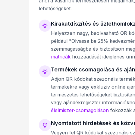
ahol a vásárlók természetesen megállnak,
lehetőségeket.
Kirakatdíszítés és üzlethomlok
Helyezzen nagy, beolvasható QR kódo
például "Olvassa be 25% kedvezmén
szemmagasságba és biztosítson megf
matricák
hozzáadását ideiglenes ünne
Termékek csomagolása és ajá
Adjon QR kódokat szezonális termék
termékekre vagy exkluzív online aj
természetes lehetőségeket biztosíta
vagy ajándékregiszter információk
élelmiszer-csomagoláson
fokozzák a
Nyomtatott hirdetések és közve
Vegyen fel QR kódokat szezonális sz