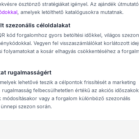
ekvésre ösztönző stratégiákat igényel. Az ajándék útmutató
ódokkal
, amelyek letölthető katalógusokra mutatnak.
lt szezonális céloldalakat
QR kód forgalomhoz gyors betöltési időkkel, világos szezon
nykódokkal. Vegyen fel visszaszámlálókat korlátozott idej
tési folyamatokat a kosár elhagyás csökkentéséhez a forgal
kat rugalmasságért
amelyek lehetővé teszik a célpontok frissítését a marketing
 rugalmasság felbecsülhetetlen értékű az akciós időszakok
k módosításakor vagy a forgalom különböző szezonális
 ünnepi szezon során.