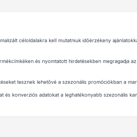
alizált céloldalakra kell mutatniuk időérzékeny ajánlatokk
 termékcímkéken és nyomtatott hirdetésekben megragadja az
sítéseket tesznek lehetővé a szezonális promóciókban a ma
t és konverziós adatokat a leghatékonyabb szezonális ka