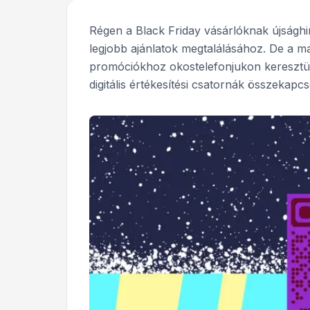
Régen a Black Friday vásárlóknak újsághi
legjobb ajánlatok megtalálásához. De a m
promóciókhoz okostelefonjukon keresztül,
digitális értékesítési csatornák összekapc