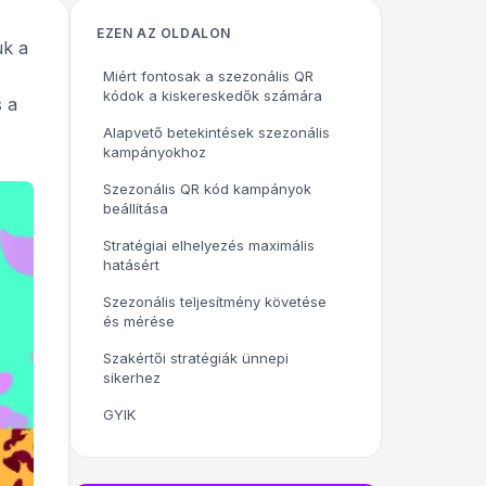
EZEN AZ OLDALON
uk a
Miért fontosak a szezonális QR
kódok a kiskereskedők számára
s a
Alapvető betekintések szezonális
kampányokhoz
Szezonális QR kód kampányok
beállítása
Stratégiai elhelyezés maximális
hatásért
Szezonális teljesítmény követése
és mérése
Szakértői stratégiák ünnepi
sikerhez
GYIK