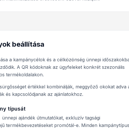
ok beállítása
zása a kampánycélok és a célközönség ünnepi időszakokb
ezdődik. A QR kódoknak az ügyfeleket konkrét szezonális
nos termékoldalakon.
sürgősséget értékkel kombinálják, meggyőző okokat adva 
ák és kapcsolódjanak az ajánlatokhoz.
ny típusát
 ünnepi ajándék útmutatókat, exkluzív tagsági
ejű termékbevezetéseket promótál-e. Minden kampánytípu