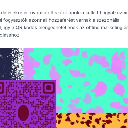
rdetésekre és nyomtatott szórólapokra kellett hagyatkozni
ai fogyasztók azonnali hozzáférést várnak a szezonális
 így a QR kódok elengedhetetlenek az offline marketing é
solásához.