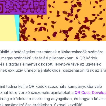
dülálló lehetőségeket teremtenek a kiskereskedők számára,
a magas szándékú vásárlási pillanatokban. A QR kódok
k és a digitális élmények között, lehetővé téve az ügyfelek
nek exkluzív ünnepi ajánlatokhoz, összehasonlítsák az ár
mit tudnia kell a QR kódok szezonális kampányokba való
ozhat létre vonzó szezonális ajánlatokat a
QR Code Develo
giailag a kódokat a marketing anyagaiban, és hogyan köves
ek maximalizálása érdekében. Szóval kezdjük!