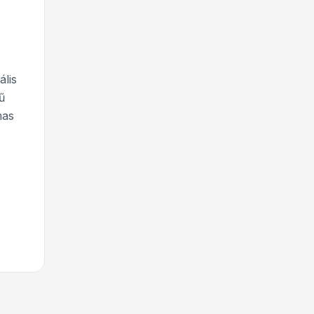
ális
ű
mas