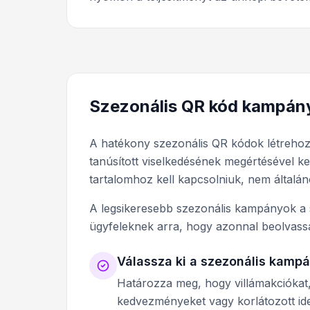
Szezonális QR kód kampány
A hatékony szezonális QR kódok létreho
tanúsított viselkedésének megértésével k
tartalomhoz kell kapcsolniuk, nem általá
A legsikeresebb szezonális kampányok a 
ügyfeleknek arra, hogy azonnal beolvass
Válassza ki a szezonális kampá
Határozza meg, hogy villámakciókat,
kedvezményeket vagy korlátozott id