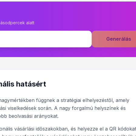
ásodpercek alatt
Generálás
ális hatásért
agymértékben függnek a stratégiai elhelyezéstől, amely
lási viselkedések során. A nagy forgalmú helyszínek és
gjobb beolvasási arányokat.
nális vásárlási időszakokban, és helyezze el a QR kódokat