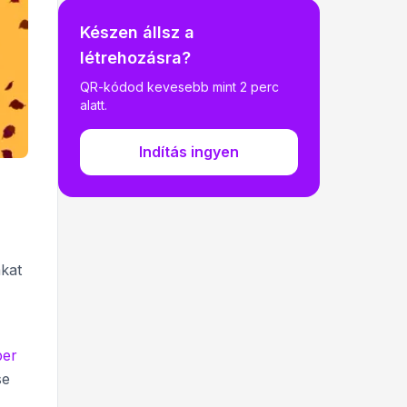
Készen állsz a
létrehozásra?
QR-kódod kevesebb mint 2 perc
alatt.
Indítás ingyen
akat
per
se