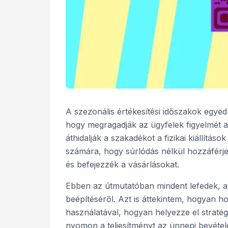
A szezonális értékesítési időszakok egye
hogy megragadják az ügyfelek figyelmét 
áthidalják a szakadékot a fizikai kiállításo
számára, hogy súrlódás nélkül hozzáférje
és befejezzék a vásárlásokat.
Ebben az útmutatóban mindent lefedek, a
beépítéséről. Azt is áttekintem, hogyan h
használatával, hogyan helyezze el straté
nyomon a teljesítményt az ünnepi bevétel