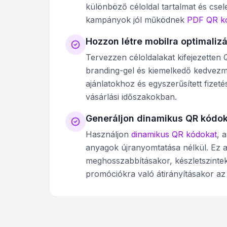
különböző céloldal tartalmat és csel
kampányok jól működnek
PDF QR k
Hozzon létre mobilra optimalizá
Tervezzen céloldalakat kifejezetten 
branding-gel és kiemelkedő kedvezmé
ajánlatokhoz és egyszerűsített fize
vásárlási időszakokban.
Generáljon dinamikus QR kódo
Használjon
dinamikus QR kódokat
, 
anyagok újranyomtatása nélkül. Ez a
meghosszabbításakor, készletszinte
promóciókra való átirányításakor az