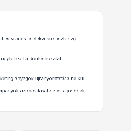
al és világos cselekvésre ösztönző
 ügyfeleket a döntéshozatal
rketing anyagok újranyomtatása nélkül
mpányok azonosításához és a jövőbeli