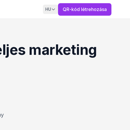
QR-kód létrehozása
HU
ljes marketing
ny