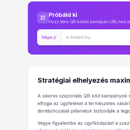
Próbáld ki
Hozz létre QR-kódot bármilyen URL-hez m
https://
Stratégiai elhelyezés maxim
A sikeres szezonális QR kód kampányok n
elfogja az ügyfeleket a természetes vásár
döntéshozatali pillanatok biztosítják a le
Vegye figyelembe az ügyfélutazást a szezo