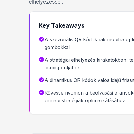
elhelyezéssel.
Key Takeaways
A szezonális QR kódoknak mobilra optim
gombokkal
A stratégiai elhelyezés kirakatokban,
csúcspontjában
A dinamikus QR kódok valós idejű fris
Kövesse nyomon a beolvasási arányoka
ünnepi stratégiák optimalizálásához