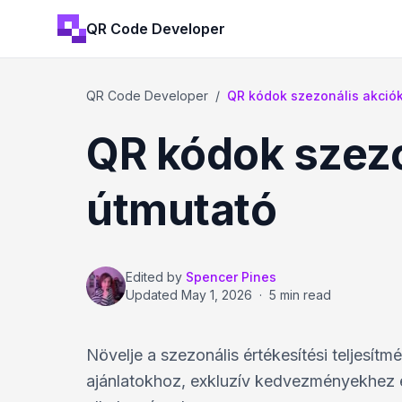
QR Code Developer
QR Code Developer
/
QR kódok szezonális akciók
QR kódok szezo
útmutató
Edited by
Spencer Pines
Updated
May 1, 2026
·
5 min read
Növelje a szezonális értékesítési teljesít
ajánlatokhoz, exkluzív kedvezményekhez 