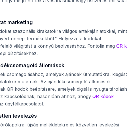
 hogy megfontolják a vásárlásokat vagy összehasonlítsák 
zat marketing
kat szezonális kirakatokra világos értékajánlatokkal, mint
yért ünnepi termékekből." Helyezze a kódokat
elelő világítást a könnyű beolvasáshoz. Fontolja meg
QR k
pi díszítésekhez.
ndékcsomagoló állomások
ek csomagolásához, amelyek ajándék útmutatókra, kiegész
ánlatokra mutatnak. Az ajándékcsomagoló állomások
nak QR kódok beépítésére, amelyek digitális nyugta tárolás
hoz kapcsolódnak, hasonlóan ahhoz, ahogy
QR kódok
z ügyfélkapcsolatot.
tlen levelezés
órólapokra, újság mellékletekre és közvetlen levelezési