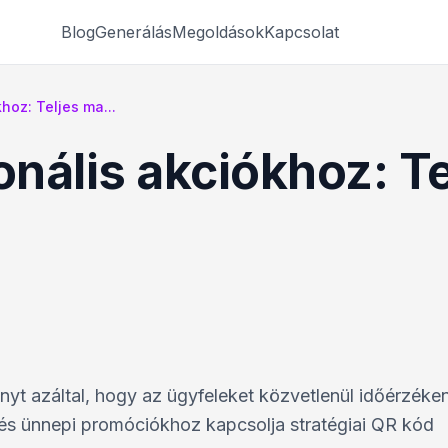
Blog
Generálás
Megoldások
Kapcsolat
hoz: Teljes ma...
nális akciókhoz: Te
ményt azáltal, hogy az ügyfeleket közvetlenül időérzéke
és ünnepi promóciókhoz kapcsolja stratégiai QR kód