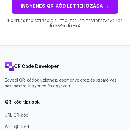
INGYENES QR-KÓD LÉTREHOZÁSA
→
INGYENES REGISZTRÁCIÓ A LETÖLTÉSHEZ, TESTRESZABÁSHOZ
ÉS KÖVETÉSHEZ
QR Code Developer
Egyedi QR-kódok üzlethez, eseményekhez és személyes
használatra. Ingyenes és egyszerű.
QR-kód típusok
URL QR-kód
WiFi QR-kód