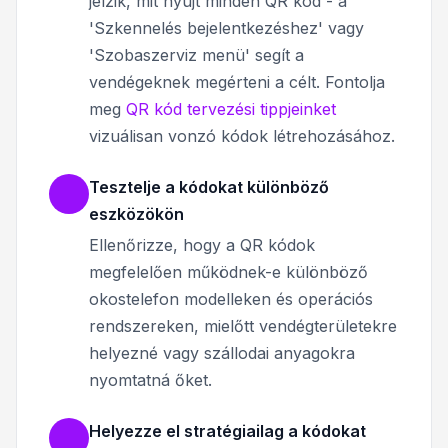
jelzik, mit nyújt minden QR kód - a
'Szkennelés bejelentkezéshez' vagy
'Szobaszerviz menü' segít a
vendégeknek megérteni a célt. Fontolja
meg
QR kód tervezési tippjeinket
vizuálisan vonzó kódok létrehozásához.
Tesztelje a kódokat különböző
eszközökön
Ellenőrizze, hogy a QR kódok
megfelelően működnek-e különböző
okostelefon modelleken és operációs
rendszereken, mielőtt vendégterületekre
helyezné vagy szállodai anyagokra
nyomtatná őket.
Helyezze el stratégiailag a kódokat