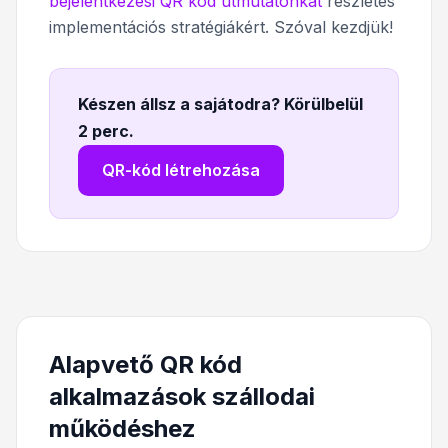
bejelentkezési QR kód útmutatónkat
részletes
implementációs stratégiákért. Szóval kezdjük!
Készen állsz a sajátodra? Körülbelül
2 perc
.
QR-kód létrehozása
Alapvető QR kód
alkalmazások szállodai
működéshez