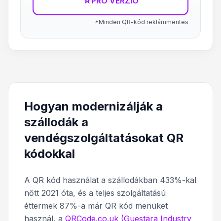
☆
PRÓ VERZIÓ
*Minden QR-kód reklámmentes
Hogyan modernizálják a
szállodák a
vendégszolgáltatásokat QR
kódokkal
A QR kód használat a szállodákban 433%-kal
nőtt 2021 óta, és a teljes szolgáltatású
éttermek 87%-a már QR kód menüket
használ, a
QRCode.co.uk (Guestara Industry