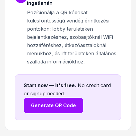
ingatlanán
Pozícionálja a QR kódokat
kulcsfontosságú vendég érintkezési
pontokon: lobby területeken
bejelentkezéshez, szobaajtóknál WiFi
hozzáféréshez, étkezőasztaloknál
menükhöz, és lift területeken általános
szálloda információkhoz.
Start now — it's free
.
No credit card
or signup needed.
Generate QR Code