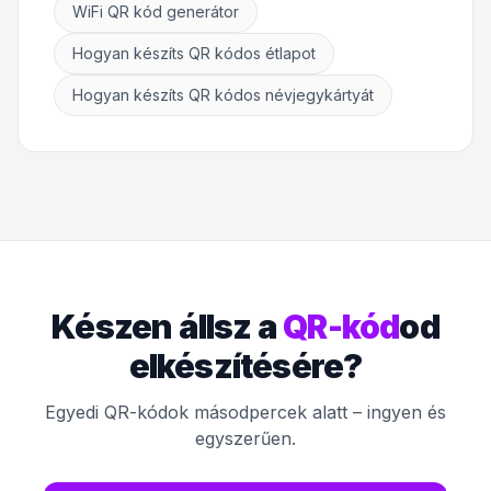
WiFi QR kód generátor
Hogyan készíts QR kódos étlapot
Hogyan készíts QR kódos névjegykártyát
Készen állsz a
QR-kód
od
elkészítésére?
Egyedi QR-kódok másodpercek alatt – ingyen és
egyszerűen.