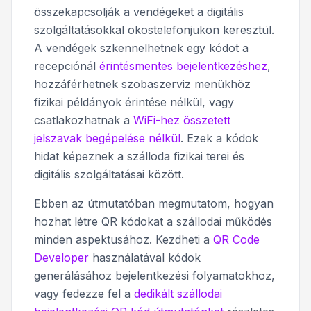
összekapcsolják a vendégeket a digitális
szolgáltatásokkal okostelefonjukon keresztül.
A vendégek szkennelhetnek egy kódot a
recepciónál
érintésmentes bejelentkezéshez
,
hozzáférhetnek szobaszerviz menükhöz
fizikai példányok érintése nélkül, vagy
csatlakozhatnak a
WiFi-hez összetett
jelszavak begépelése nélkül
. Ezek a kódok
hidat képeznek a szálloda fizikai terei és
digitális szolgáltatásai között.
Ebben az útmutatóban megmutatom, hogyan
hozhat létre QR kódokat a szállodai működés
minden aspektusához. Kezdheti a
QR Code
Developer
használatával kódok
generálásához bejelentkezési folyamatokhoz,
vagy fedezze fel a
dedikált szállodai