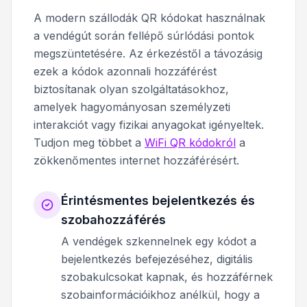
A modern szállodák QR kódokat használnak
a vendégút során fellépő súrlódási pontok
megszüntetésére. Az érkezéstől a távozásig
ezek a kódok azonnali hozzáférést
biztosítanak olyan szolgáltatásokhoz,
amelyek hagyományosan személyzeti
interakciót vagy fizikai anyagokat igényeltek.
Tudjon meg többet a
WiFi QR kódokról
a
zökkenőmentes internet hozzáférésért.
Érintésmentes bejelentkezés és
szobahozzáférés
A vendégek szkennelnek egy kódot a
bejelentkezés befejezéséhez, digitális
szobakulcsokat kapnak, és hozzáférnek
szobainformációikhoz anélkül, hogy a