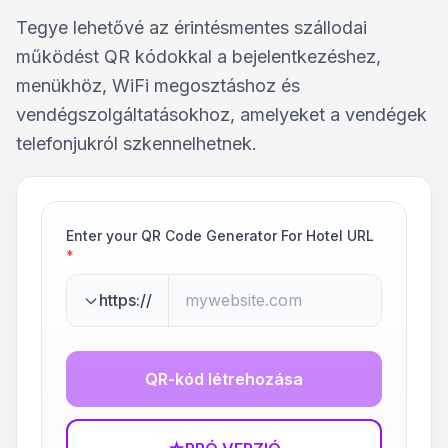
Tegye lehetővé az érintésmentes szállodai
működést QR kódokkal a bejelentkezéshez,
menükhöz, WiFi megosztáshoz és
vendégszolgáltatásokhoz, amelyeket a vendégek
telefonjukról szkennelhetnek.
Enter your QR Code Generator For Hotel URL
*
https://
QR-kód létrehozása