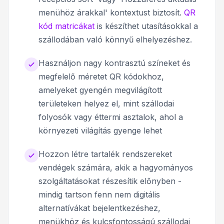
menühöz árakkal' kontextust biztosít.
QR
kód matricákat
is készíthet utasításokkal a
szállodában való könnyű elhelyezéshez.
Használjon nagy kontrasztú színeket és
megfelelő méretet QR kódokhoz,
amelyeket gyengén megvilágított
területeken helyez el, mint szállodai
folyosók vagy éttermi asztalok, ahol a
környezeti világítás gyenge lehet
Hozzon létre tartalék rendszereket
vendégek számára, akik a hagyományos
szolgáltatásokat részesítik előnyben -
mindig tartson fenn nem digitális
alternatívákat bejelentkezéshez,
menükhöz és kulcsfontosságú szállodai