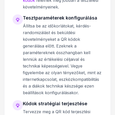
kódok
felelnek meg jobban a tesztelési
követelményeinek.
Tesztparaméterek konfigurálása
Állítsa be az időkorlátokat, kérdés-
randomizálást és beküldési
követelményeket a QR kódok
generálása előtt. Ezeknek a
paramétereknek összhangban kell
lenniük az értékelési céljaival és
technikai képességeivel. Vegye
figyelembe az olyan tényezőket, mint az
internetkapcsolat, eszközkompatibilitás
és a diákok technikai készségei ezen
beállítások konfigurálásakor.
Kódok stratégiai terjesztése
Tervezze meg a QR kód terjesztési