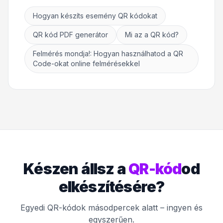
Hogyan készíts esemény QR kódokat
QR kód PDF generátor
Mi az a QR kód?
Felmérés mondja!: Hogyan használhatod a QR
Code-okat online felmérésekkel
Készen állsz a
QR-kód
od
elkészítésére?
Egyedi QR-kódok másodpercek alatt – ingyen és
egyszerűen.