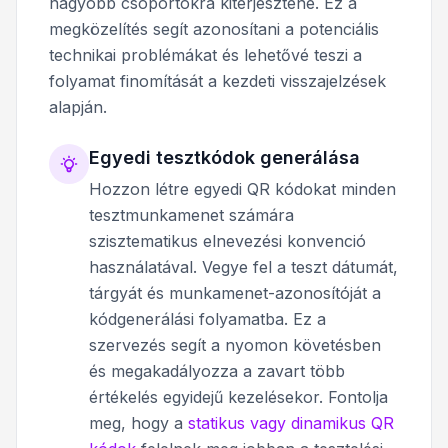
nagyobb csoportokra kiterjesztené. Ez a
megközelítés segít azonosítani a potenciális
technikai problémákat és lehetővé teszi a
folyamat finomítását a kezdeti visszajelzések
alapján.
Egyedi tesztkódok generálása
Hozzon létre egyedi QR kódokat minden
tesztmunkamenet számára
szisztematikus elnevezési konvenció
használatával. Vegye fel a teszt dátumát,
tárgyát és munkamenet-azonosítóját a
kódgenerálási folyamatba. Ez a
szervezés segít a nyomon követésben
és megakadályozza a zavart több
értékelés egyidejű kezelésekor. Fontolja
meg, hogy a
statikus vagy dinamikus QR