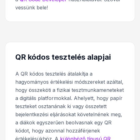
vessünk bele!
QR kódos tesztelés alapjai
A QR kódos tesztelés átalakítja a
hagyományos értékelési módszereket azáltal,
hogy összeköti a fizikai tesztmunkameneteket
a digitális platformokkal. Ahelyett, hogy papír
teszteket osztanának ki vagy összetett
bejelentkezési eljárásokat követelnének meg,
a diákok egyszerűen beolvasnak egy QR
kódot, hogy azonnal hozzáférjenek
értékelésükhöz. A
különböző típusú QR