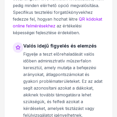
pedig minden elérhető opció megvalósítása.
Specifikus tesztelési forgatókönyvekhez
fedezze fel, hogyan hozhat létre
QR kódokat
online felmérésekhez
az értékelési
képességei fejlesztése érdekében.
Valós idejű figyelés és elemzés
Figyelje a teszt előrehaladását valós
időben adminisztratív műszerfalon
keresztül, amely mutatja a befejezési
arányokat, átlagpontszámokat és
gyakori problématerületeket. Ez az adat
segít azonosítani azokat a diákokat,
akiknek további támogatásra lehet
szükségük, és felfedi azokat a
kérdéseket, amelyek tisztázást vagy
felülvizsgálatot igényelhetnek.