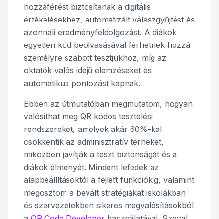
hozzáférést biztosítanak a digitális
értékelésekhez, automatizált válaszgyűjtést és
azonnali eredményfeldolgozást. A diákok
egyetlen kód beolvasásával férhetnek hozzá
személyre szabott tesztjükhöz, míg az
oktatók valós idejű elemzéseket és
automatikus pontozást kapnak.
Ebben az útmutatóban megmutatom, hogyan
valósíthat meg QR kódos tesztelési
rendszereket, amelyek akár 60%-kal
csökkentik az adminisztratív terheket,
miközben javítják a teszt biztonságát és a
diákok élményét. Mindent lefedek az
alapbeállításoktól a fejlett funkciókig, valamint
megosztom a bevált stratégiákat iskolákban
és szervezetekben sikeres megvalósításokból
a
QR Code Developer
használatával. Szóval