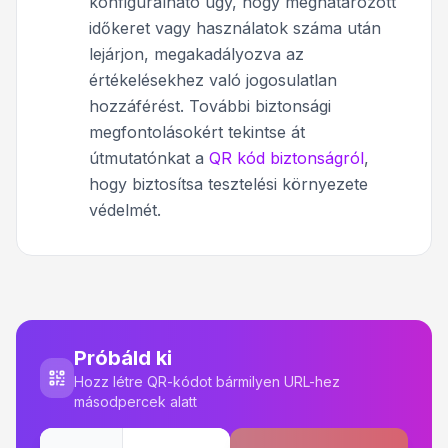
konfigurálható úgy, hogy meghatározott
időkeret vagy használatok száma után
lejárjon, megakadályozva az
értékelésekhez való jogosulatlan
hozzáférést. További biztonsági
megfontolásokért tekintse át
útmutatónkat a
QR kód biztonságról
,
hogy biztosítsa tesztelési környezete
védelmét.
Próbáld ki
Hozz létre QR-kódot bármilyen URL-hez
másodpercek alatt