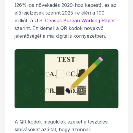
(26%-os növekedés 2020-hoz képest), és az
előrejelzések szerint 2025-re eléri a 100
milliót, a
U.S. Census Bureau Working Paper
szerint. Ez kiemeli a QR kódok növekvő
jelentőségét a mai digitális környezetben.
A QR kódok megoldják ezeket a tesztelési
kihívásokat azáltal, hogy azonnali