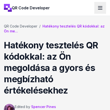
QR Code Developer
QR Code Developer
/
Hatékony tesztelés QR kódokkal: az
Ön me...
Hatékony tesztelés QR
kódokkal: az Ön
megoldása a gyors és
megbízható
értékelésekhez
Edited by
Spencer Pines