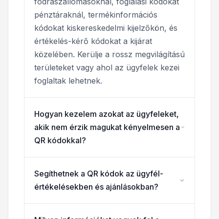
fodrászállomásoknál, foglalási kódokat
pénztáraknál, termékinformációs
kódokat kiskereskedelmi kijelzőkön, és
értékelés-kérő kódokat a kijárat
közelében. Kerülje a rossz megvilágítású
területeket vagy ahol az ügyfelek kezei
foglaltak lehetnek.
Hogyan kezelem azokat az ügyfeleket,
akik nem érzik magukat kényelmesen a
QR kódokkal?
Segíthetnek a QR kódok az ügyfél-
értékelésekben és ajánlásokban?