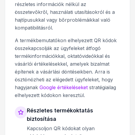
részletes információk nélkül az
összetevőkről, használati utasításokról és a
hajtípusukkal vagy bőrproblémáikkal való
kompatibilitásról.
A termékbemutatókon elhelyezett QR kódok
összekapcsolják az ügyfeleket átfogó
termékinformációkkal, oktatóvideókkal és
vásárlói értékelésekkel, amelyek bizalmat
építenek a vásárlási döntéseikben. Arra is
ösztönözheti az elégedett ügyfeleket, hogy
hagyjanak
Google értékeléseket
stratégiailag
elhelyezett kódokon keresztül.
Részletes termékoktatás
biztosítása
Kapcsoljon QR kódokat olyan