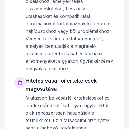
oldalakhoz, amelyek teljes
összetevőlistákat, használati
utasításokat és kompatibilitási
információkat tartalmaznak különböző
hajtípusokhoz vagy bőrproblémákhoz.
Vegyen fel videós oktatóanyagokat,
amelyek bemutatják a megfelelő
alkalmazási technikákat és várható
eredményeket a gyakori ügyfélkérdések
megválaszolásához.
Hiteles vásárlói értékelések
megosztása
Mutasson be vásárlói értékeléseket és
előtte-utána fotókat olyan ügyfelektől,
akik rendszeresen használják a
termékeket. Ez a társadalmi bizonyíték
segít a habozó ügyfeleknek