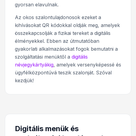
gyorsan elavulnak.
Az okos szalontulajdonosok ezeket a
kihívásokat QR kódokkal oldják meg, amelyek
összekapcsolják a fizikai tereket a digitális
élményekkel. Ebben az útmutatóban
gyakorlati alkalmazásokat fogok bemutatni a
szolgáltatási menüktől a
digitális
névjegykártyákig
, amelyek versenyképessé és
ügyfélközpontúvá teszik szalonját. Szóval
kezdjük!
Digitális menük és