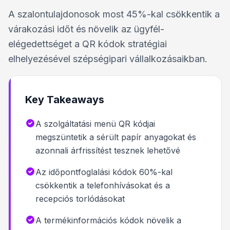
A szalontulajdonosok most 45%-kal csökkentik a
várakozási időt és növelik az ügyfél-
elégedettséget a QR kódok stratégiai
elhelyezésével szépségipari vállalkozásaikban.
Key Takeaways
A szolgáltatási menü QR kódjai
megszüntetik a sérült papír anyagokat és
azonnali árfrissítést tesznek lehetővé
Az időpontfoglalási kódok 60%-kal
csökkentik a telefonhívásokat és a
recepciós torlódásokat
A termékinformációs kódok növelik a