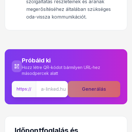
szolgáltatás részleteinek és árának
megerősítéséhez általában szükséges
oda-vissza kommunikációt.
Próbáld ki
Hozz létre QR-kódot bármilyen URL-hez
másodpercek alatt
Generálás
https://
Időpontfoglalás és