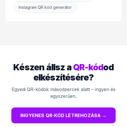
Instagram QR kód generátor
Készen állsz a
QR-kód
od
elkészítésére?
Egyedi QR-kódok másodpercek alatt – ingyen és
egyszerűen.
INGYENES QR-KÓD LÉTREHOZÁSA
→