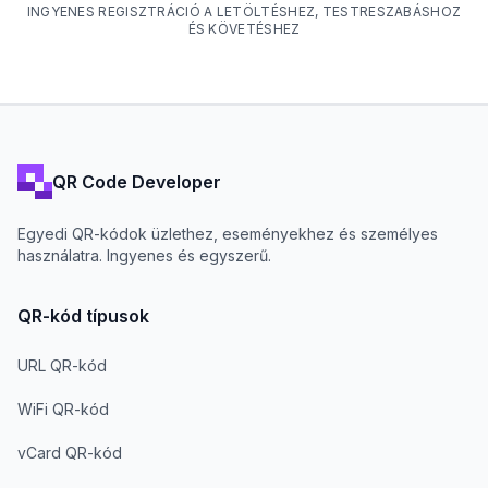
INGYENES REGISZTRÁCIÓ A LETÖLTÉSHEZ, TESTRESZABÁSHOZ
ÉS KÖVETÉSHEZ
QR Code Developer
Egyedi QR-kódok üzlethez, eseményekhez és személyes
használatra. Ingyenes és egyszerű.
QR-kód típusok
URL QR-kód
WiFi QR-kód
vCard QR-kód