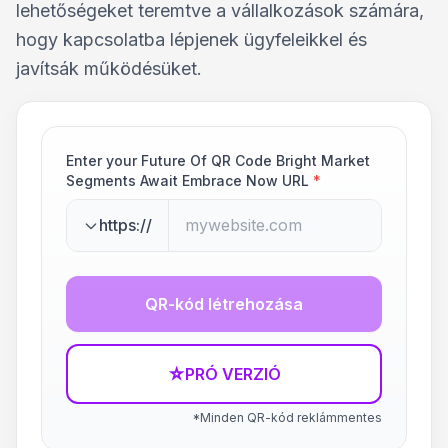
lehetőségeket teremtve a vállalkozások számára,
hogy kapcsolatba lépjenek ügyfeleikkel és
javítsák működésüket.
Enter your Future Of QR Code Bright Market
Segments Await Embrace Now URL
*
https://
QR-kód létrehozása
☆
PRÓ VERZIÓ
*Minden QR-kód reklámmentes