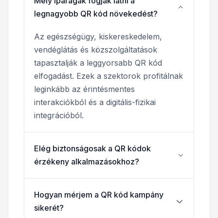
Mely iparágak fogják látni a
legnagyobb QR kód növekedést?
Az egészségügy, kiskereskedelem,
vendéglátás és közszolgáltatások
tapasztalják a leggyorsabb QR kód
elfogadást. Ezek a szektorok profitálnak
leginkább az érintésmentes
interakciókból és a digitális-fizikai
integrációból.
Elég biztonságosak a QR kódok
érzékeny alkalmazásokhoz?
Hogyan mérjem a QR kód kampány
sikerét?