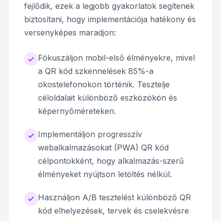
fejlődik, ezek a legjobb gyakorlatok segítenek
biztosítani, hogy implementációja hatékony és
versenyképes maradjon:
Fókuszáljon mobil-első élményekre, mivel
a QR kód szkennelések 85%-a
okostelefonokon történik. Tesztelje
céloldalait különböző eszközökön és
képernyőméreteken.
Implementáljon progresszív
webalkalmazásokat (PWA) QR kód
célpontokként, hogy alkalmazás-szerű
élményeket nyújtson letöltés nélkül.
Használjon A/B tesztelést különböző QR
kód elhelyezések, tervek és cselekvésre