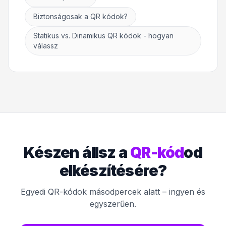
Biztonságosak a QR kódok?
Statikus vs. Dinamikus QR kódok - hogyan
válassz
Készen állsz a
QR-kód
od
elkészítésére?
Egyedi QR-kódok másodpercek alatt – ingyen és
egyszerűen.