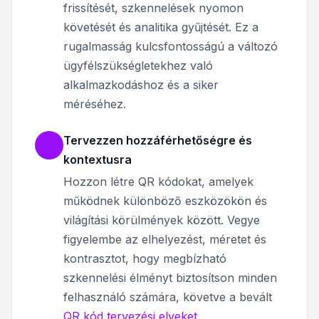
frissítését, szkennelések nyomon
követését és analitika gyűjtését. Ez a
rugalmasság kulcsfontosságú a változó
ügyfélszükségletekhez való
alkalmazkodáshoz és a siker
méréséhez.
Tervezzen hozzáférhetőségre és
kontextusra
Hozzon létre QR kódokat, amelyek
működnek különböző eszközökön és
világítási körülmények között. Vegye
figyelembe az elhelyezést, méretet és
kontrasztot, hogy megbízható
szkennelési élményt biztosítson minden
felhasználó számára, követve a bevált
QR kód tervezési elveket
.