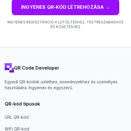
INGYENES QR-KÓD LÉTREHOZÁSA
→
INGYENES REGISZTRÁCIÓ A LETÖLTÉSHEZ, TESTRESZABÁSHOZ
ÉS KÖVETÉSHEZ
QR Code Developer
Egyedi QR-kódok üzlethez, eseményekhez és személyes
használatra. Ingyenes és egyszerű.
QR-kód típusok
URL QR-kód
WiFi QR-kód