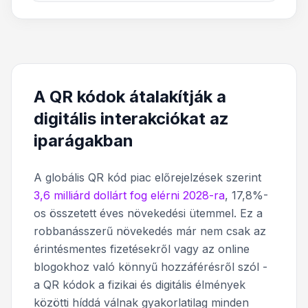
A QR kódok átalakítják a
digitális interakciókat az
iparágakban
A globális QR kód piac előrejelzések szerint
3,6 milliárd dollárt fog elérni 2028-ra
, 17,8%-
os összetett éves növekedési ütemmel. Ez a
robbanásszerű növekedés már nem csak az
érintésmentes fizetésekről vagy az online
blogokhoz való könnyű hozzáférésről szól -
a QR kódok a fizikai és digitális élmények
közötti híddá válnak gyakorlatilag minden