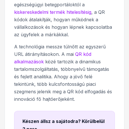
egészségügyi betegportáloktól a
kiskereskedelmi termék hitelesítésig
, a QR
kódok átalakítják, hogyan működnek a
vállalkozások és hogyan lépnek kapcsolatba
az ügyfelek a márkákkal.
A technológia messze túlnőtt az egyszerű
URL átirányításokon. A mai
QR kód
alkalmazások
közé tartozik a dinamikus
tartalomszolgáltatás, többnyelvű támogatás
és fejlett analitika. Ahogy a jövő felé
tekintünk, több kulcsfontosságú piaci
szegmens jelenik meg a QR kód elfogadás és
innováció fő hajtóerőjeként.
Készen állsz a sajátodra? Körülbelül