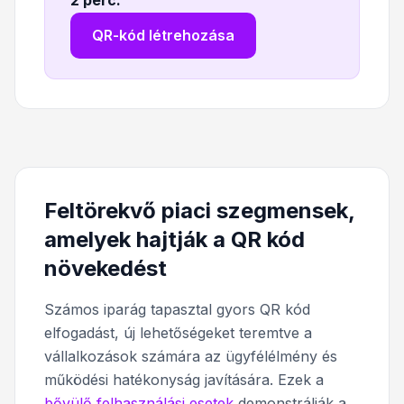
2 perc
.
QR-kód létrehozása
Feltörekvő piaci szegmensek,
amelyek hajtják a QR kód
növekedést
Számos iparág tapasztal gyors QR kód
elfogadást, új lehetőségeket teremtve a
vállalkozások számára az ügyfélélmény és
működési hatékonyság javítására. Ezek a
bővülő felhasználási esetek
demonstrálják a