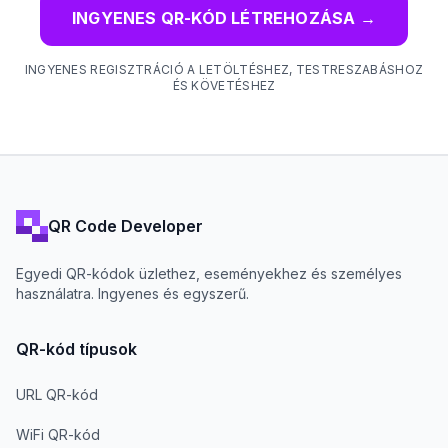
INGYENES QR-KÓD LÉTREHOZÁSA
→
INGYENES REGISZTRÁCIÓ A LETÖLTÉSHEZ, TESTRESZABÁSHOZ
ÉS KÖVETÉSHEZ
QR Code Developer
Egyedi QR-kódok üzlethez, eseményekhez és személyes
használatra. Ingyenes és egyszerű.
QR-kód típusok
URL QR-kód
WiFi QR-kód