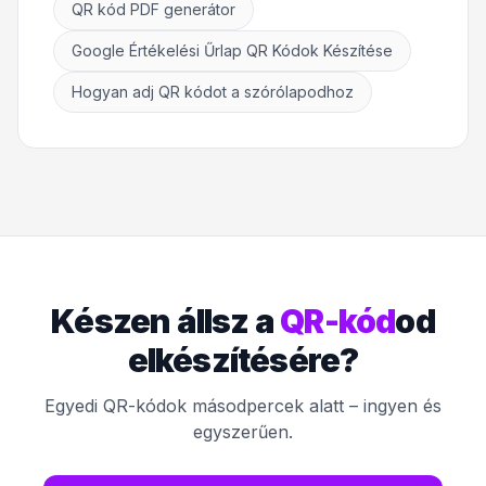
QR kód PDF generátor
Google Értékelési Űrlap QR Kódok Készítése
Hogyan adj QR kódot a szórólapodhoz
Készen állsz a
QR-kód
od
elkészítésére?
Egyedi QR-kódok másodpercek alatt – ingyen és
egyszerűen.