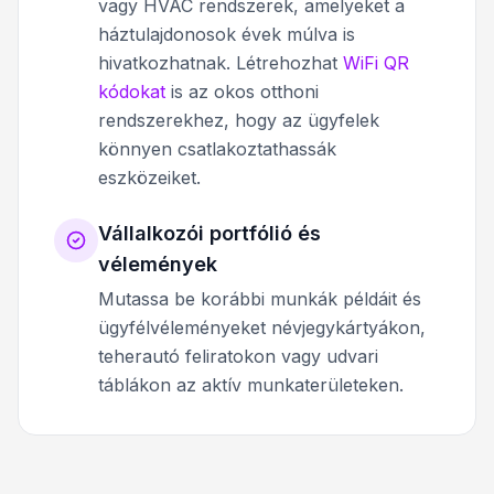
vagy HVAC rendszerek, amelyeket a
háztulajdonosok évek múlva is
hivatkozhatnak. Létrehozhat
WiFi QR
kódokat
is az okos otthoni
rendszerekhez, hogy az ügyfelek
könnyen csatlakoztathassák
eszközeiket.
Vállalkozói portfólió és
vélemények
Mutassa be korábbi munkák példáit és
ügyfélvéleményeket névjegykártyákon,
teherautó feliratokon vagy udvari
táblákon az aktív munkaterületeken.