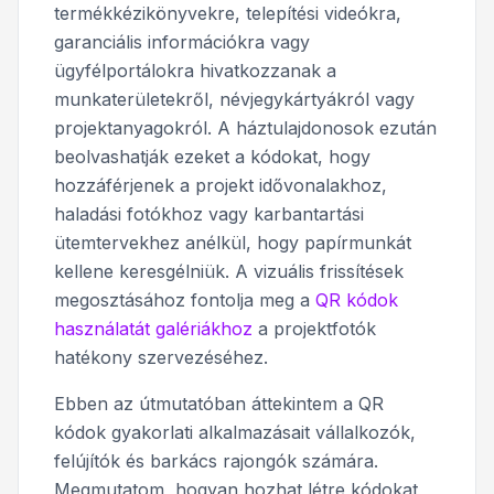
termékkézikönyvekre, telepítési videókra,
garanciális információkra vagy
ügyfélportálokra hivatkozzanak a
munkaterületekről, névjegykártyákról vagy
projektanyagokról. A háztulajdonosok ezután
beolvashatják ezeket a kódokat, hogy
hozzáférjenek a projekt idővonalakhoz,
haladási fotókhoz vagy karbantartási
ütemtervekhez anélkül, hogy papírmunkát
kellene keresgélniük. A vizuális frissítések
megosztásához fontolja meg a
QR kódok
használatát galériákhoz
a projektfotók
hatékony szervezéséhez.
Ebben az útmutatóban áttekintem a QR
kódok gyakorlati alkalmazásait vállalkozók,
felújítók és barkács rajongók számára.
Megmutatom, hogyan hozhat létre kódokat,