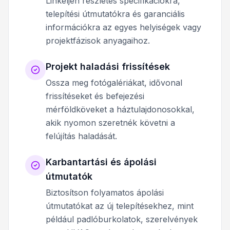
Linkeljen részletes specifikációkra,
telepítési útmutatókra és garanciális
információkra az egyes helyiségek vagy
projektfázisok anyagaihoz.
Projekt haladási frissítések
Ossza meg fotógalériákat, idővonal
frissítéseket és befejezési
mérföldköveket a háztulajdonosokkal,
akik nyomon szeretnék követni a
felújítás haladását.
Karbantartási és ápolási
útmutatók
Biztosítson folyamatos ápolási
útmutatókat az új telepítésekhez, mint
például padlóburkolatok, szerelvények