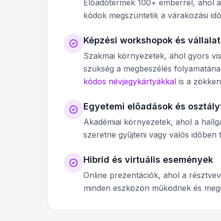
Előadótermek 100+ emberrel, ahol a
kódok megszüntetik a várakozási időt
Képzési workshopok és vállala
Szakmai környezetek, ahol gyors vis
szükség a megbeszélés folyamatának
kódos névjegykártyákkal
is a zökken
Egyetemi előadások és osztál
Akadémiai környezetek, ahol a hallga
szeretne gyűjteni vagy valós időben t
Hibrid és virtuális események
Online prezentációk, ahol a résztve
minden eszközön működnek és megszü