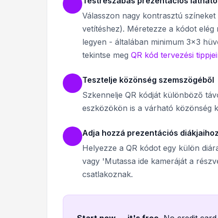
Testreszabás prezentációs láthat
Válasszon nagy kontrasztú színeket 
vetítéshez). Méretezze a kódot elég
legyen - általában minimum 3x3 hüv
tekintse meg
QR kód tervezési tippje
Tesztelje közönség szemszögéből
Szkennelje QR kódját különböző távo
eszközökön is a várható közönség köz
Adja hozzá prezentációs diákjaiho
Helyezze a QR kódot egy külön diára
vagy 'Mutassa ide kameráját a részvé
csatlakoznak.
Start now — it's free
.
No credit card