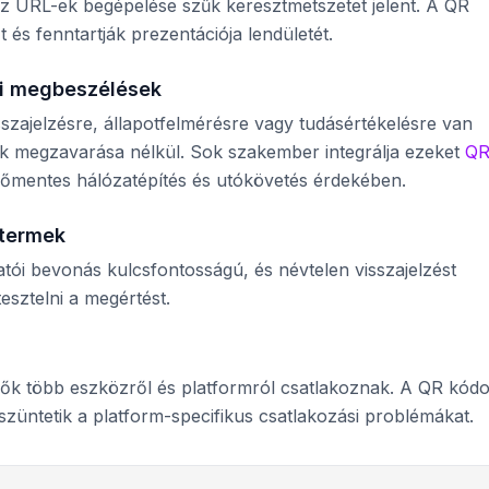
z URL-ek begépelése szűk keresztmetszetet jelent. A QR
 és fenntartják prezentációja lendületét.
ti megbeszélések
szajelzésre, állapotfelmérésre vagy tudásértékelésre van
 megzavarása nélkül. Sok szakember integrálja ezeket
Q
őmentes hálózatépítés és utókövetés érdekében.
ytermek
tói bevonás kulcsfontosságú, és névtelen visszajelzést
esztelni a megértést.
vők több eszközről és platformról csatlakoznak. A QR kód
ntetik a platform-specifikus csatlakozási problémákat.