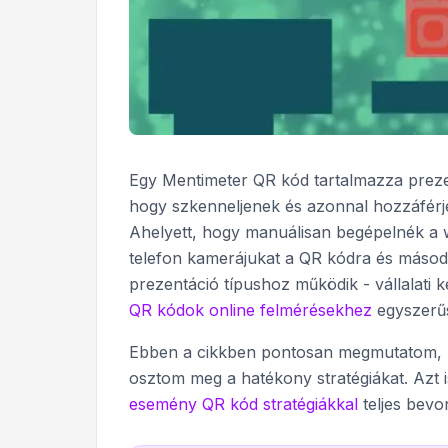
Egy Mentimeter QR kód tartalmazza prezen
hogy szkenneljenek és azonnal hozzáférje
Ahelyett, hogy manuálisan begépelnék a 
telefon kamerájukat a QR kódra és másod
prezentáció típushoz működik - vállalati
QR kódok online felmérésekhez
egyszerűsí
Ebben a cikkben pontosan megmutatom, 
osztom meg a hatékony stratégiákat. Azt 
esemény QR kód stratégiákkal
teljes bevo