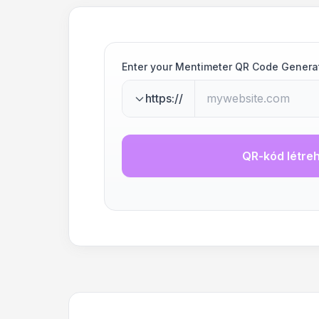
Enter your Mentimeter QR Code Genera
https://
QR-kód létre