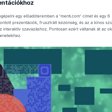
entációkhoz
egépelni egy előadóteremben a 'menti.com' címet és egy 6
rontott prezentációk, frusztrált közönség, és az a kínos szü
 interaktív szavazáshoz. Pontosan ezért váltanak át az o
neteikhez.