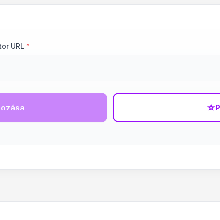
tor URL
*
hozása
☆
P