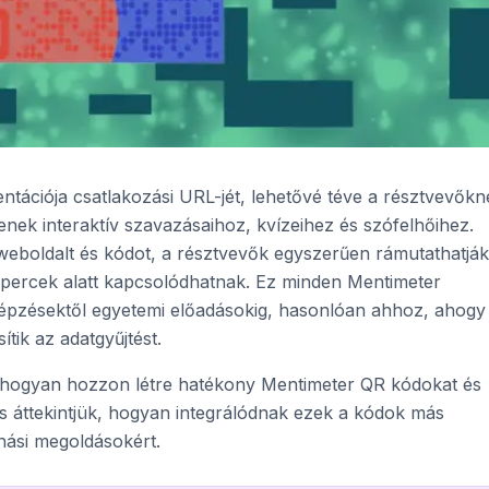
tációja csatlakozási URL-jét, lehetővé téve a résztvevőkn
nek interaktív szavazásaihoz, kvízeihez és szófelhőihez.
weboldalt és kódot, a résztvevők egyszerűen rámutathatják
percek alatt kapcsolódhatnak. Ez minden Mentimeter
 képzésektől egyetemi előadásokig, hasonlóan ahhoz, ahogy
tik az adatgyűjtést.
hogyan hozzon létre hatékony Mentimeter QR kódokat és
is áttekintjük, hogyan integrálódnak ezek a kódok más
nási megoldásokért.