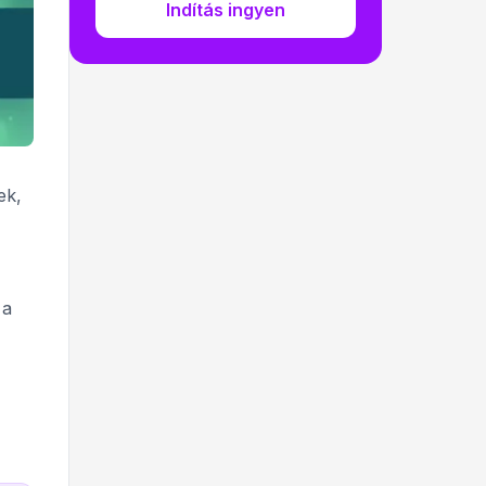
Indítás ingyen
ek,
 a