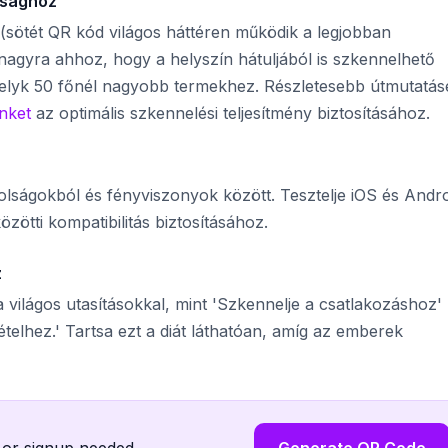
ósághoz
(sötét QR kód világos háttéren működik a legjobban
 nagyra ahhoz, hogy a helyszín hátuljából is szkennelhető
elyk 50 főnél nagyobb termekhez. Részletesebb útmutatás
inket
az optimális szkennelési teljesítmény biztosításához.
lságokból és fényviszonyok között. Tesztelje iOS és Andr
ötti kompatibilitás biztosításához.
z
 világos utasításokkal, mint 'Szkennelje a csatlakozáshoz'
telhez.' Tartsa ezt a diát láthatóan, amíg az emberek
 or signup needed.
Generate QR Code