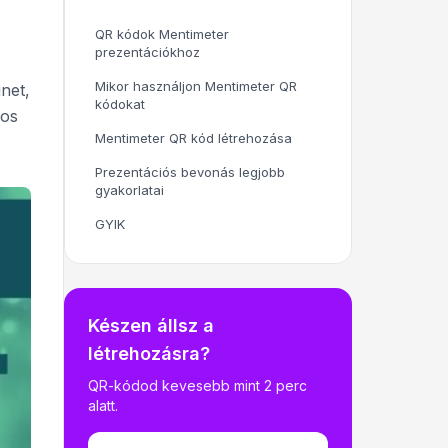
QR kódok Mentimeter
prezentációkhoz
Mikor használjon Mentimeter QR
net,
kódokat
kos
Mentimeter QR kód létrehozása
Prezentációs bevonás legjobb
gyakorlatai
GYIK
Készen állsz a
létrehozásra?
QR-kódod kevesebb mint 2 perc
alatt.