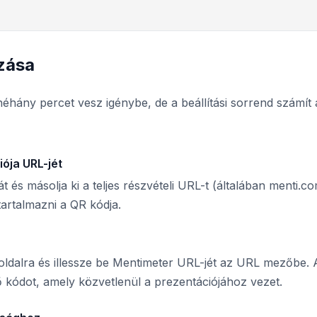
zása
éhány percet vesz igénybe, de a beállítási sorrend számít 
ója URL-jét
 és másolja ki a teljes részvételi URL-t (általában menti.c
tartalmazni a QR kódja.
ldalra és illessze be Mentimeter URL-jét az URL mezőbe. 
 kódot, amely közvetlenül a prezentációjához vezet.