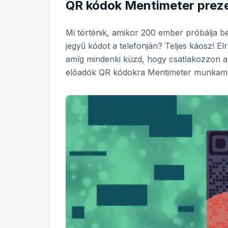
QR kódok Mentimeter prez
Mi történik, amikor 200 ember próbálja b
jegyű kódot a telefonján? Teljes káosz! El
amíg mindenki küzd, hogy csatlakozzon az
előadók QR kódokra Mentimeter munkame