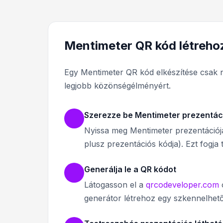
Mentimeter QR kód létreho
Egy Mentimeter QR kód elkészítése csak n
legjobb közönségélményért.
Szerezze be Mentimeter prezentáci
Nyissa meg Mentimeter prezentációját
plusz prezentációs kódja). Ezt fogja 
Generálja le a QR kódot
Látogasson el a
qrcodeveloper.com
o
generátor létrehoz egy szkennelhető