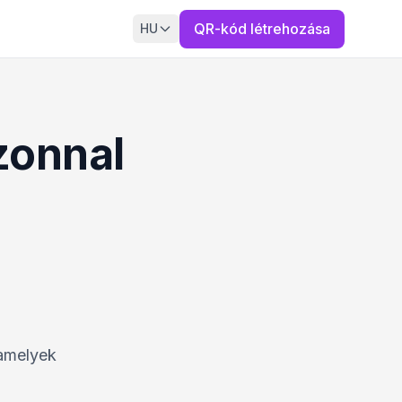
QR-kód létrehozása
HU
zonnal
 amelyek