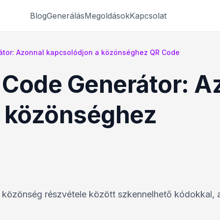
Blog
Generálás
Megoldások
Kapcsolat
tor: Azonnal kapcsolódjon a közönséghez QR Code
 Code Generátor: A
a közönséghez
 a közönség részvétele között szkennelhető kódokkal,