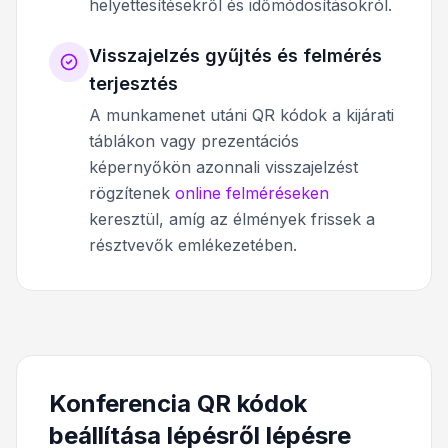
helyettesítésekről és időmódosításokról.
Visszajelzés gyűjtés és felmérés
terjesztés
A munkamenet utáni QR kódok a kijárati
táblákon vagy prezentációs
képernyőkön azonnali visszajelzést
rögzítenek
online felméréseken
keresztül, amíg az élmények frissek a
résztvevők emlékezetében.
Konferencia QR kódok
beállítása lépésről lépésre