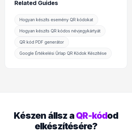
Related Guides
Hogyan készíts esemény QR kódokat
Hogyan készíts QR kódos névjegykártyát
QR kód PDF generátor
Google Értékelési Űrlap QR Kódok Készítése
Készen állsz a
QR-kód
od
elkészítésére?