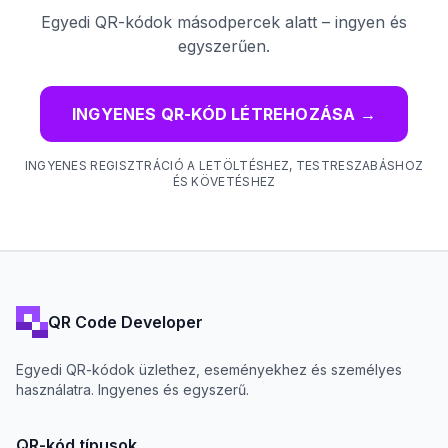
Egyedi QR-kódok másodpercek alatt – ingyen és
egyszerűen.
INGYENES QR-KÓD LÉTREHOZÁSA
→
INGYENES REGISZTRÁCIÓ A LETÖLTÉSHEZ, TESTRESZABÁSHOZ
ÉS KÖVETÉSHEZ
QR Code Developer
Egyedi QR-kódok üzlethez, eseményekhez és személyes
használatra. Ingyenes és egyszerű.
QR-kód típusok