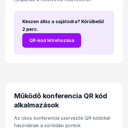
Készen állsz a sajátodra? Körülbelül
2 perc
.
QR-kód létrehozása
Működő konferencia QR kód
alkalmazások
Az okos konferencia szervezők QR kódokat
használnak a súrlódási pontok