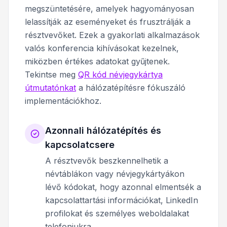
megszüntetésére, amelyek hagyományosan
lelassítják az eseményeket és frusztrálják a
résztvevőket. Ezek a gyakorlati alkalmazások
valós konferencia kihívásokat kezelnek,
miközben értékes adatokat gyűjtenek.
Tekintse meg
QR kód névjegykártya
útmutatónkat
a hálózatépítésre fókuszáló
implementációkhoz.
Azonnali hálózatépítés és
kapcsolatcsere
A résztvevők beszkennelhetik a
névtáblákon vagy névjegykártyákon
lévő kódokat, hogy azonnal elmentsék a
kapcsolattartási információkat, LinkedIn
profilokat és személyes weboldalakat
telefonjukra.