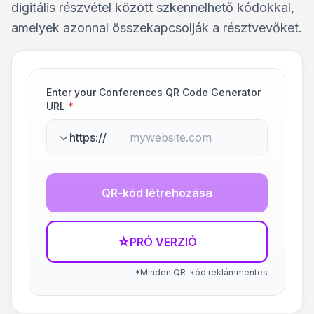
digitális részvétel között szkennelhető kódokkal,
amelyek azonnal összekapcsolják a résztvevőket.
Enter your Conferences QR Code Generator
URL
*
https://
QR-kód létrehozása
☆
PRÓ VERZIÓ
*Minden QR-kód reklámmentes