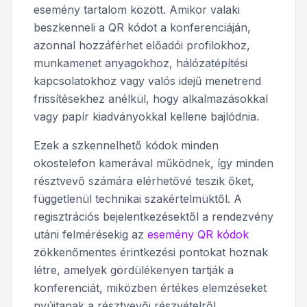
esemény tartalom között. Amikor valaki
beszkenneli a QR kódot a konferenciáján,
azonnal hozzáférhet előadói profilokhoz,
munkamenet anyagokhoz, hálózatépítési
kapcsolatokhoz vagy valós idejű menetrend
frissítésekhez anélkül, hogy alkalmazásokkal
vagy papír kiadványokkal kellene bajlódnia.
Ezek a szkennelhető kódok minden
okostelefon kamerával működnek, így minden
résztvevő számára elérhetővé teszik őket,
függetlenül technikai szakértelmüktől. A
regisztrációs bejelentkezésektől a rendezvény
utáni felmérésekig az
esemény QR kódok
zökkenőmentes érintkezési pontokat hoznak
létre, amelyek gördülékenyen tartják a
konferenciát, miközben értékes elemzéseket
nyújtanak a résztvevői részvételről.