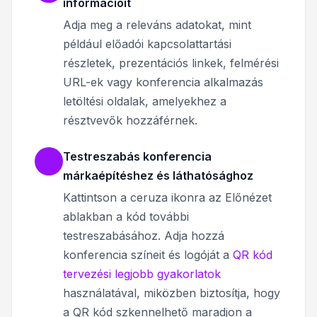
információit
Adja meg a releváns adatokat, mint
például előadói kapcsolattartási
részletek, prezentációs linkek, felmérési
URL-ek vagy konferencia alkalmazás
letöltési oldalak, amelyekhez a
résztvevők hozzáférnek.
Testreszabás konferencia
márkaépítéshez és láthatósághoz
Kattintson a ceruza ikonra az Előnézet
ablakban a kód további
testreszabásához. Adja hozzá
konferencia színeit és logóját a
QR kód
tervezési legjobb gyakorlatok
használatával, miközben biztosítja, hogy
a QR kód szkennelhető maradjon a