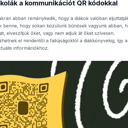
skolák a kommunikációt QR kódokkal
akran abban reménykedik, hogy a diákok valóban eljuttatjá
ok benne, hogy sokan közülünk bűnösek vagyunk abban, 
t, elveszítjük őket, vagy nem adjuk át őket szívesen.
etnek el mindentől a faliújságoktól a diákkönyvekig, így a
tuális információkhoz.