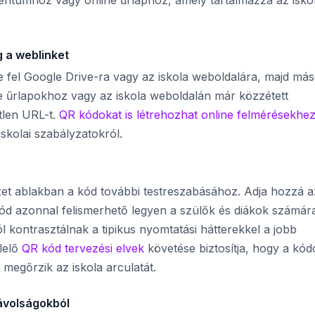
ntumhoz vagy online űrlaphoz, amely tartalmazza az iskol
g a weblinket
e fel Google Drive-ra vagy az iskola weboldalára, majd más
ne űrlapokhoz vagy az iskola weboldalán már közzétett
tlen URL-t.
QR kódokat is létrehozhat online felmérésekhe
iskolai szabályzatokról.
zet ablakban a kód további testreszabásához. Adja hozzá a
 kód azonnal felismerhető legyen a szülők és diákok számár
l kontrasztálnak a tipikus nyomtatási hátterekkel a jobb
lelő
QR kód tervezési elvek
követése biztosítja, hogy a kód
egőrzik az iskola arculatát.
távolságokból