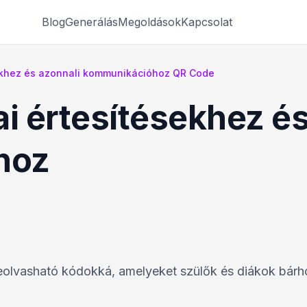
Blog
Generálás
Megoldások
Kapcsolat
sekhez és azonnali kommunikációhoz QR Code
ai értesítésekhez és
hoz
beolvasható kódokká, amelyeket szülők és diákok bár