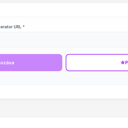
nerator URL
*
hozása
☆
P