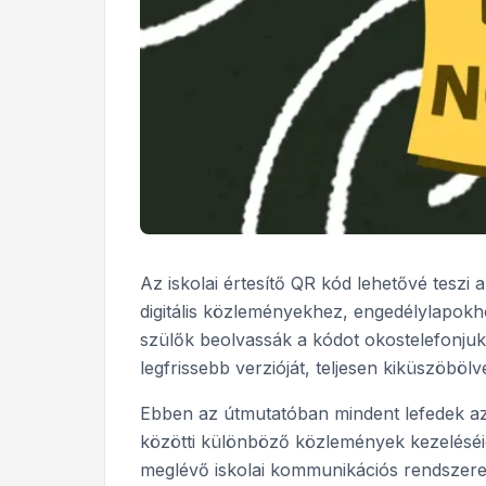
Az iskolai értesítő QR kód lehetővé tesz
digitális közleményekhez, engedélylapokh
szülők beolvassák a kódot okostelefonjuk
legfrissebb verzióját, teljesen kiküszöböl
Ebben az útmutatóban mindent lefedek az 
közötti különböző közlemények kezeléséi
meglévő iskolai kommunikációs rendszere