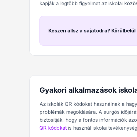
kapják a legtöbb figyelmet az iskolai közös
Készen állsz a sajátodra? Körülbelül
Gyakori alkalmazások iskol
Az iskolák QR kódokat használnak a hag
problémák megoldására. A sürgős időjárási
biztosítják, hogy a fontos információk az
QR kódokat
is használ iskolai tevékenys