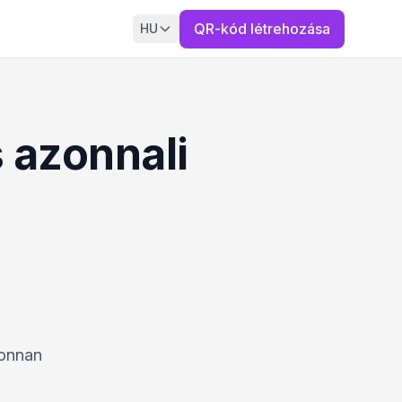
QR-kód létrehozása
HU
 azonnali
honnan