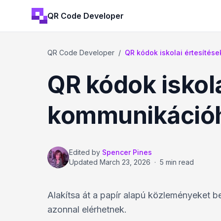
QR Code Developer
QR Code Developer
/
QR kódok iskolai értesíté
QR kódok iskol
kommunikáció
Edited by
Spencer Pines
Updated
March 23, 2026
·
5 min read
Alakítsa át a papír alapú közleményeket 
azonnal elérhetnek.