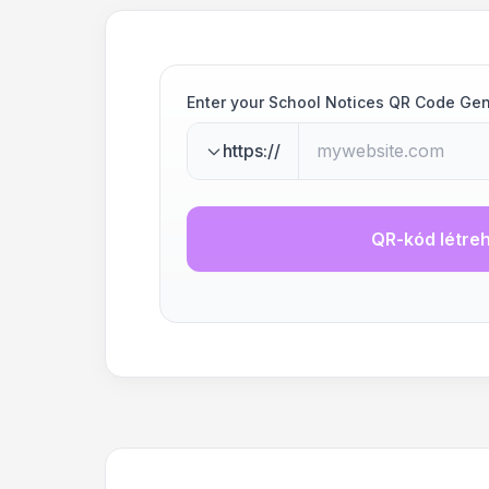
Enter your School Notices QR Code Ge
https://
QR-kód létre