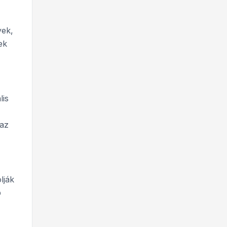
yek,
ek
lis
az
lják
b