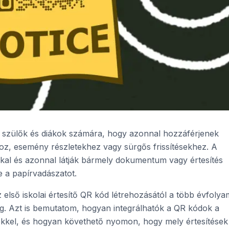
i a szülők és diákok számára, hogy azonnal hozzáférjenek
oz, esemény részletekhez vagy sürgős frissítésekhez. A
kal és azonnal látják bármely dokumentum vagy értesítés
ve a papírvadászatot.
első iskolai értesítő QR kód létrehozásától a több évfolya
g. Azt is bemutatom, hogyan integrálhatók a QR kódok a
kkel, és hogyan követhető nyomon, hogy mely értesítések