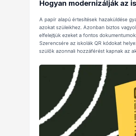
Hogyan modernizálják az i
A papír alapú értesítések hazaküldése gy
azokat szüleikhez. Azonban biztos vagy
elfelejtjük ezeket a fontos dokumentumoka
Szerencsére az iskolák QR kódokat helyezh
szülők azonnali hozzáférést kapnak az ak