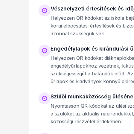
Vészhelyzeti értesítések és idő
Helyezzen QR kódokat az iskola bejára
korai elbocsátási értesítések és biz
azonnal szükségük van.
Engedélylapok és kirándulási ű
Helyezzen QR kódokat diáknaplókba va
engedélyűrlapokhoz vezetnek, kiküs
szükségességét a határidők előtt. Az
űrlapok és kiadványok könnyű eléré
Szülői munkaközösség ülésének 
Nyomtasson QR kódokat az ülési szór
a szülőket az aktuális napirendekkel
közösségi részvétel érdekében.