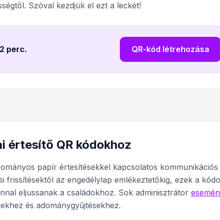
ségtől. Szóval kezdjük el ezt a leckét!
 2 perc
.
QR-kód létrehozása
ai értesítő QR kódokhoz
yományos papír értesítésekkel kapcsolatos kommunikációs
 frissítésektől az engedélylap emlékeztetőkig, ezek a kód
onnal eljussanak a családokhoz. Sok adminisztrátor
esemén
égekhez és adománygyűjtésekhez.