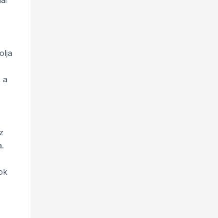
ai
olja
z
a
z
a.
ok