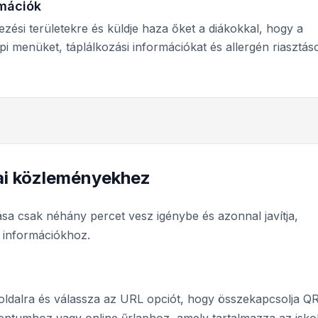
rmációk
zési területekre és küldje haza őket a diákokkal, hogy a
i menüket, táplálkozási információkat és allergén riasztás
lai közleményekhez
tása csak néhány percet vesz igénybe és azonnal javítja,
 információkhoz.
oldalra és válassza az URL opciót, hogy összekapcsolja Q