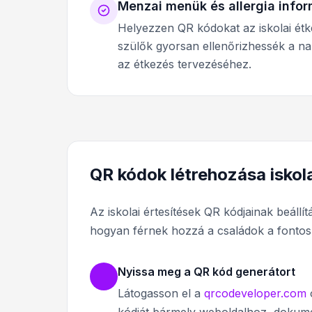
Menzai menük és allergia info
Helyezzen QR kódokat az iskolai étke
szülők gyorsan ellenőrizhessék a nap
az étkezés tervezéséhez.
QR kódok létrehozása isko
Az iskolai értesítések QR kódjainak beállí
hogyan férnek hozzá a családok a fontos
Nyissa meg a QR kód generátort
Látogasson el a
qrcodeveloper.com