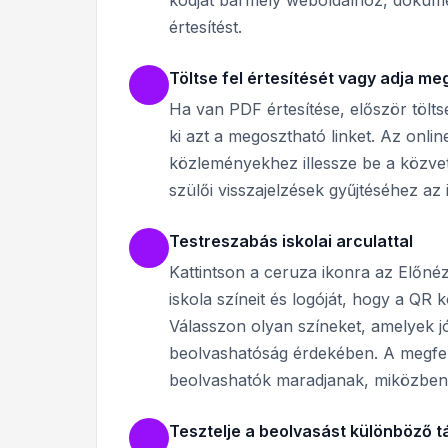
kódját bármely weboldalhoz, dokume
értesítést.
Töltse fel értesítését vagy adja me
Ha van PDF értesítése, először tölts
ki azt a megosztható linket. Az onli
közleményekhez illessze be a közve
szülői visszajelzések gyűjtéséhez az 
Testreszabás iskolai arculattal
Kattintson a ceruza ikonra az Előné
iskola színeit és logóját, hogy a QR
Válasszon olyan színeket, amelyek jó
beolvashatóság érdekében. A megfe
beolvashatók maradjanak, miközben m
Tesztelje a beolvasást különböző 