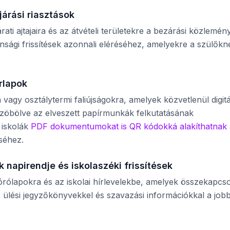
járási riasztások
ti ajtajaira és az átvételi területekre a bezárási közlemén
tonsági frissítések azonnali eléréséhez, amelyekre a szülőkn
rlapok
gy osztálytermi faliújságokra, amelyek közvetlenül digitá
zöbölve az elveszett papírmunkák felkutatásának
 iskolák
PDF dokumentumokat is QR kódokká alakíthatnak
séhez.
napirendje és iskolaszéki frissítések
ólapokra és az iskolai hírlevelekbe, amelyek összekapcso
, ülési jegyzőkönyvekkel és szavazási információkkal a job