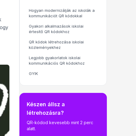
Hogyan modernizálják az iskolák a
kommunikációt QR kódokkal
k
Gyakori alkalmazások iskolai
hogy
értesítő QR kódokhoz
QR kódok létrehozása iskolai
közleményekhez
Legjobb gyakorlatok iskolai
kommunikációs QR kódokhoz
GYIK
Készen állsz a
létrehozásra?
QR-kódod kevesebb mint 2 perc
alatt.