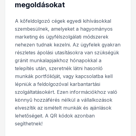
megoldásokat
A kőfeldolgozó cégek egyedi kihívásokkal
szembesülnek, amelyeket a hagyományos
marketing és ügyfélszolgálati módszerek
nehezen tudnak kezelni. Az ügyfelek gyakran
részletes ápolási utasításokra van szükségük
gránit munkalapjaikhoz hónapokkal a
telepítés után, szeretnék látni hasonló
munkák portfólióját, vagy kapcsolatba kell
lépniük a feldolgozóval karbantartási
szolgáltatásokért. Ezen információkhoz való
könnyű hozzáférés nélkül a vállalkozások
elveszítik az ismételt munkák és ajánlások
lehetőségeit. A QR kódok azonban
segíthetnek!