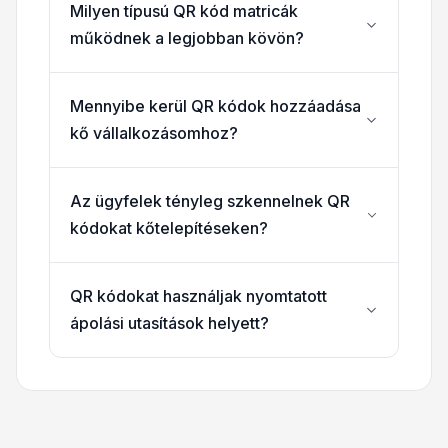
Milyen típusú QR kód matricák
működnek a legjobban kövön?
Mennyibe kerül QR kódok hozzáadása
kő vállalkozásomhoz?
Az ügyfelek tényleg szkennelnek QR
kódokat kőtelepítéseken?
QR kódokat használjak nyomtatott
ápolási utasítások helyett?