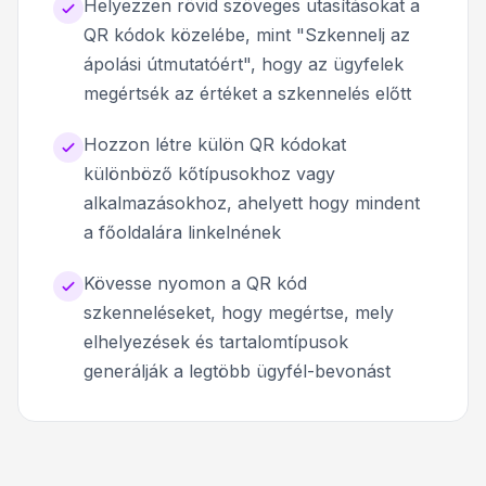
Helyezzen rövid szöveges utasításokat a
QR kódok közelébe, mint "Szkennelj az
ápolási útmutatóért", hogy az ügyfelek
megértsék az értéket a szkennelés előtt
Hozzon létre külön QR kódokat
különböző kőtípusokhoz vagy
alkalmazásokhoz, ahelyett hogy mindent
a főoldalára linkelnének
Kövesse nyomon a QR kód
szkenneléseket, hogy megértse, mely
elhelyezések és tartalomtípusok
generálják a legtöbb ügyfél-bevonást