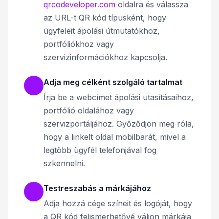
qrcodeveloper.com
oldalra és válassza
az URL-t QR kód típusként, hogy
ügyfeleit ápolási útmutatókhoz,
portfóliókhoz vagy
szervizinformációkhoz kapcsolja.
Adja meg célként szolgáló tartalmat
Írja be a webcímet ápolási utasításaihoz,
portfólió oldalához vagy
szervizportáljához. Győződjön meg róla,
hogy a linkelt oldal mobilbarát, mivel a
legtöbb ügyfél telefonjával fog
szkennelni.
Testreszabás a márkájához
Adja hozzá cége színeit és logóját, hogy
a QR kód felismerhetővé váljon márkája