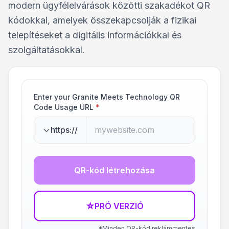
modern ügyfélelvárások közötti szakadékot QR
kódokkal, amelyek összekapcsolják a fizikai
telepítéseket a digitális információkkal és
szolgáltatásokkal.
Enter your Granite Meets Technology QR
Code Usage URL
*
https://
QR-kód létrehozása
☆
PRÓ VERZIÓ
*Minden QR-kód reklámmentes