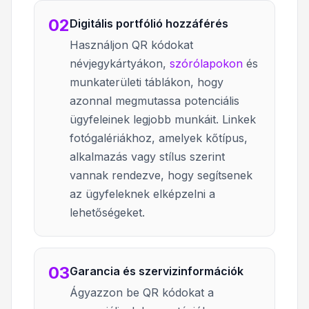
02
Digitális portfólió hozzáférés
Használjon QR kódokat
névjegykártyákon,
szórólapokon
és
munkaterületi táblákon, hogy
azonnal megmutassa potenciális
ügyfeleinek legjobb munkáit. Linkek
fotógalériákhoz, amelyek kőtípus,
alkalmazás vagy stílus szerint
vannak rendezve, hogy segítsenek
az ügyfeleknek elképzelni a
lehetőségeket.
03
Garancia és szervizinformációk
Ágyazzon be QR kódokat a