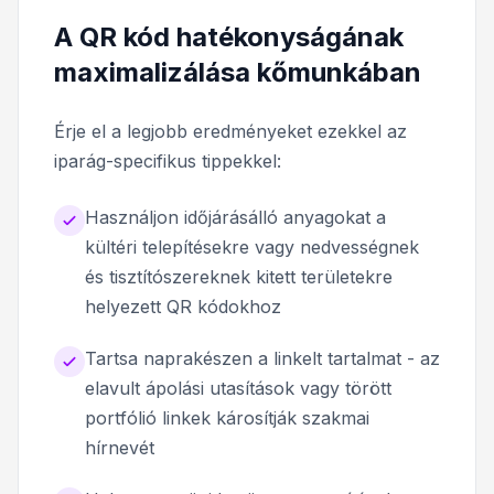
A QR kód hatékonyságának
maximalizálása kőmunkában
Érje el a legjobb eredményeket ezekkel az
iparág-specifikus tippekkel:
Használjon időjárásálló anyagokat a
kültéri telepítésekre vagy nedvességnek
és tisztítószereknek kitett területekre
helyezett QR kódokhoz
Tartsa naprakészen a linkelt tartalmat - az
elavult ápolási utasítások vagy törött
portfólió linkek károsítják szakmai
hírnevét