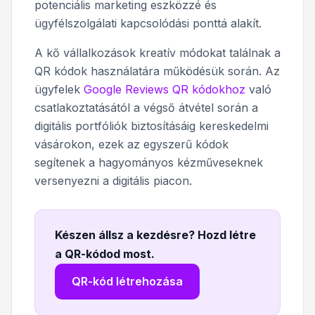
potenciális marketing eszközzé és
ügyfélszolgálati kapcsolódási ponttá alakít.
A kő vállalkozások kreatív módokat találnak a
QR kódok használatára működésük során. Az
ügyfelek
Google Reviews QR kódokhoz
való
csatlakoztatásától a végső átvétel során a
digitális portfóliók biztosításáig kereskedelmi
vásárokon, ezek az egyszerű kódok
segítenek a hagyományos kézműveseknek
versenyezni a digitális piacon.
Készen állsz a kezdésre? Hozd létre
a QR-kódod most
.
QR-kód létrehozása