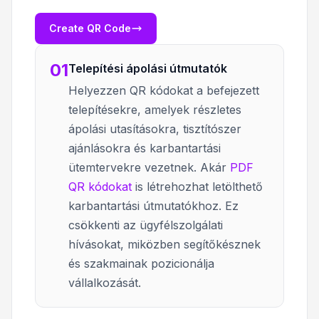
Create QR Code
01
Telepítési ápolási útmutatók
Helyezzen QR kódokat a befejezett
telepítésekre, amelyek részletes
ápolási utasításokra, tisztítószer
ajánlásokra és karbantartási
ütemtervekre vezetnek. Akár
PDF
QR kódokat
is létrehozhat letölthető
karbantartási útmutatókhoz. Ez
csökkenti az ügyfélszolgálati
hívásokat, miközben segítőkésznek
és szakmainak pozicionálja
vállalkozását.