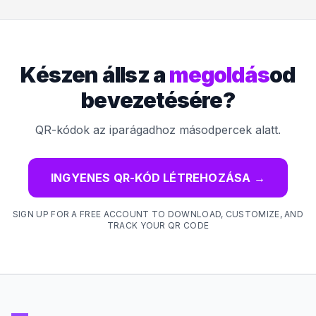
Készen állsz a
megoldás
od
bevezetésére?
QR-kódok az iparágadhoz másodpercek alatt.
INGYENES QR-KÓD LÉTREHOZÁSA
→
SIGN UP FOR A FREE ACCOUNT TO DOWNLOAD, CUSTOMIZE, AND
TRACK YOUR QR CODE