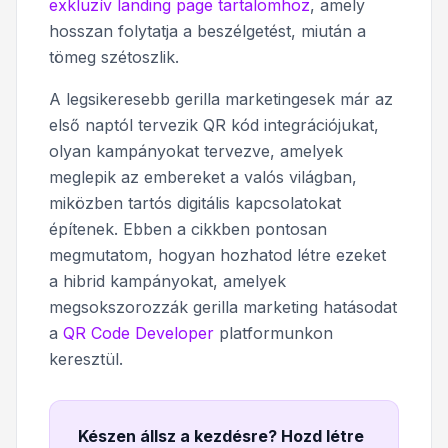
exkluzív landing page tartalomhoz
, amely
hosszan folytatja a beszélgetést, miután a
tömeg szétoszlik.
A legsikeresebb gerilla marketingesek már az
első naptól tervezik QR kód integrációjukat,
olyan kampányokat tervezve, amelyek
meglepik az embereket a valós világban,
miközben tartós digitális kapcsolatokat
építenek. Ebben a cikkben pontosan
megmutatom, hogyan hozhatod létre ezeket
a hibrid kampányokat, amelyek
megsokszorozzák gerilla marketing hatásodat
a
QR Code Developer
platformunkon
keresztül.
Készen állsz a kezdésre? Hozd létre