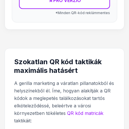
☆
PRÓ VERZIÓ
*Minden QR-kód reklámmentes
Szokatlan QR kód taktikák
maximális hatásért
A gerilla marketing a váratlan pillanatokból és
helyszínekből él. Íme, hogyan alakítják a QR
kódok a meglepetés találkozásokat tartós
elköteleződéssé, beleértve a városi
környezetben tökéletes
QR kód matricák
taktikáit: