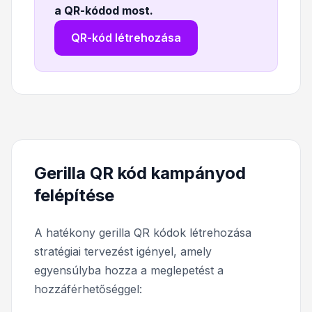
a QR-kódod most
.
QR-kód létrehozása
Gerilla QR kód kampányod
felépítése
A hatékony gerilla QR kódok létrehozása
stratégiai tervezést igényel, amely
egyensúlyba hozza a meglepetést a
hozzáférhetőséggel: