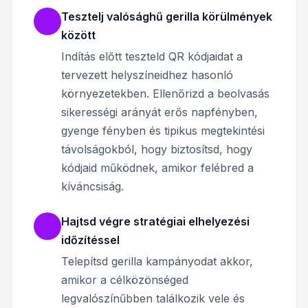
Tesztelj valósághű gerilla körülmények
között
Indítás előtt teszteld QR kódjaidat a
tervezett helyszíneidhez hasonló
környezetekben. Ellenőrizd a beolvasás
sikerességi arányát erős napfényben,
gyenge fényben és tipikus megtekintési
távolságokból, hogy biztosítsd, hogy
kódjaid működnek, amikor felébred a
kíváncsiság.
Hajtsd végre stratégiai elhelyezési
időzítéssel
Telepítsd gerilla kampányodat akkor,
amikor a célközönséged
legvalószínűbben találkozik vele és