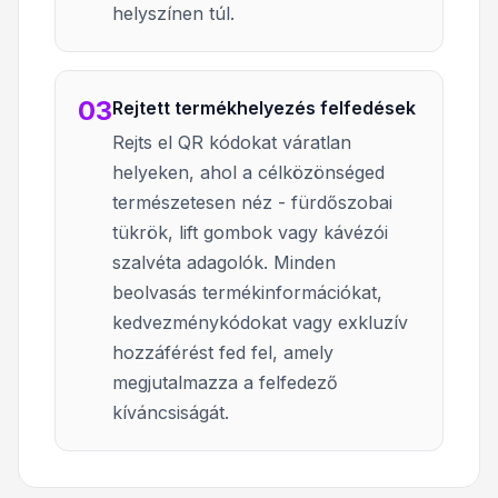
helyszínen túl.
03
Rejtett termékhelyezés felfedések
Rejts el QR kódokat váratlan
helyeken, ahol a célközönséged
természetesen néz - fürdőszobai
tükrök, lift gombok vagy kávézói
szalvéta adagolók. Minden
beolvasás termékinformációkat,
kedvezménykódokat vagy exkluzív
hozzáférést fed fel, amely
megjutalmazza a felfedező
kíváncsiságát.