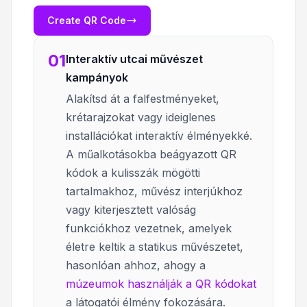
Create QR Code
01
Interaktív utcai művészet
kampányok
Alakítsd át a falfestményeket,
krétarajzokat vagy ideiglenes
installációkat interaktív élményekké.
A műalkotásokba beágyazott QR
kódok a kulisszák mögötti
tartalmakhoz, művész interjúkhoz
vagy kiterjesztett valóság
funkciókhoz vezetnek, amelyek
életre keltik a statikus művészetet,
hasonlóan ahhoz, ahogy a
múzeumok használják a QR kódokat
a látogatói élmény fokozására.