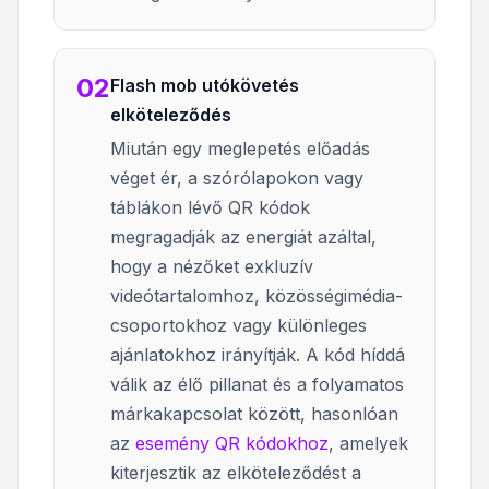
02
Flash mob utókövetés
elköteleződés
Miután egy meglepetés előadás
véget ér, a szórólapokon vagy
táblákon lévő QR kódok
megragadják az energiát azáltal,
hogy a nézőket exkluzív
videótartalomhoz, közösségimédia-
csoportokhoz vagy különleges
ajánlatokhoz irányítják. A kód híddá
válik az élő pillanat és a folyamatos
márkakapcsolat között, hasonlóan
az
esemény QR kódokhoz
, amelyek
kiterjesztik az elköteleződést a