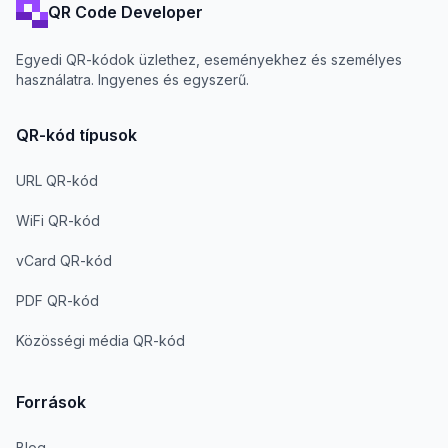
QR Code Developer
Egyedi QR-kódok üzlethez, eseményekhez és személyes
használatra. Ingyenes és egyszerű.
QR-kód típusok
URL QR-kód
WiFi QR-kód
vCard QR-kód
PDF QR-kód
Közösségi média QR-kód
Források
Blog