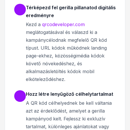
Térképezd fel gerilla pillanatod digitális
eredményre
Kezd a
qrcodeveloper.com
meglátogatásával és válaszd ki a
kampánycélodnak megfelelő QR kód
típust. URL kódok működnek landing
page-ekhez, közösségimédia kódok
követő növekedéshez, és
alkalmazásletöltés kódok mobil
elköteleződéshez.
Hozz létre lenyűgöző célhelytartalmat
A QR kód célhelyednek be kell váltania
azt az érdeklődést, amelyet a gerilla
kampányod kelt. Fejlessz ki exkluzív
tartalmat, különleges ajánlatokat vagy