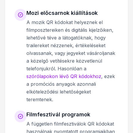
Mozi előcsarnok kiállítások
A mozik QR kódokat helyeznek el
filmposztereiken és digitális kijelzőiken,
lehetővé téve a látogatóknak, hogy
trailereket nézzenek, értékeléseket
olvassanak, vagy jegyeket vásároljanak
a közelgő vetítésekre közvetlenül
telefonjukról. Hasonlóan a
szórólapokon lévő QR kódokhoz
, ezek
a promóciós anyagok azonnali
elköteleződési lehetőségeket
teremtenek.
Filmfesztivál programok
A független filmfesztiválok QR kódokat
használnak nyomtatott programjaikban