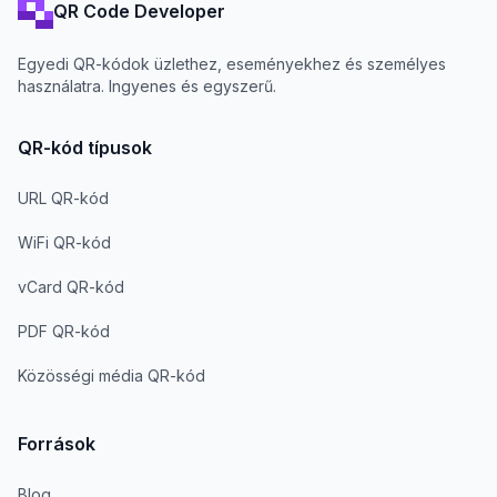
QR Code Developer
Egyedi QR-kódok üzlethez, eseményekhez és személyes
használatra. Ingyenes és egyszerű.
QR-kód típusok
URL QR-kód
WiFi QR-kód
vCard QR-kód
PDF QR-kód
Közösségi média QR-kód
Források
Blog