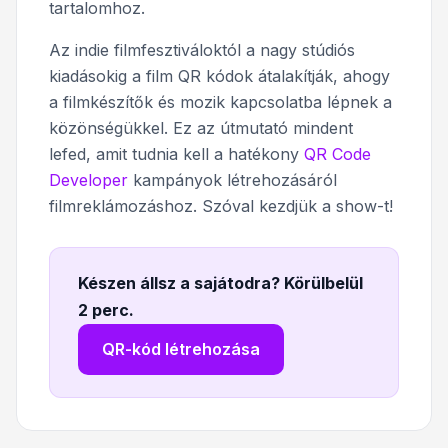
tartalomhoz.
Az indie filmfesztiváloktól a nagy stúdiós
kiadásokig a film QR kódok átalakítják, ahogy
a filmkészítők és mozik kapcsolatba lépnek a
közönségükkel. Ez az útmutató mindent
lefed, amit tudnia kell a hatékony
QR Code
Developer
kampányok létrehozásáról
filmreklámozáshoz. Szóval kezdjük a show-t!
Készen állsz a sajátodra? Körülbelül
2 perc
.
QR-kód létrehozása