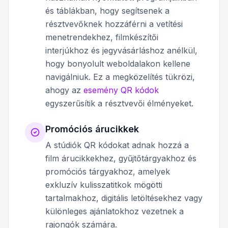
és táblákban, hogy segítsenek a
résztvevőknek hozzáférni a vetítési
menetrendekhez, filmkészítői
interjúkhoz és jegyvásárláshoz anélkül,
hogy bonyolult weboldalakon kellene
navigálniuk. Ez a megközelítés tükrözi,
ahogy az
esemény QR kódok
egyszerűsítik a résztvevői élményeket.
Promóciós árucikkek
A stúdiók QR kódokat adnak hozzá a
film árucikkekhez, gyűjtőtárgyakhoz és
promóciós tárgyakhoz, amelyek
exkluzív kulisszatitkok mögötti
tartalmakhoz, digitális letöltésekhez vagy
különleges ajánlatokhoz vezetnek a
rajongók számára.