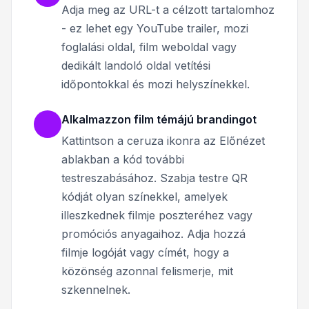
Adja meg az URL-t a célzott tartalomhoz
- ez lehet egy YouTube trailer, mozi
foglalási oldal, film weboldal vagy
dedikált landoló oldal vetítési
időpontokkal és mozi helyszínekkel.
Alkalmazzon film témájú brandingot
Kattintson a ceruza ikonra az Előnézet
ablakban a kód további
testreszabásához. Szabja testre QR
kódját olyan színekkel, amelyek
illeszkednek filmje poszteréhez vagy
promóciós anyagaihoz. Adja hozzá
filmje logóját vagy címét, hogy a
közönség azonnal felismerje, mit
szkennelnek.