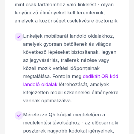
mint csak tartalomhoz való linkelést - olyan
lenyűgöző élményeket kell teremteniük,
amelyek a közönséget cselekvésre ösztönzik:
Linkeljek mobilbarát landoló oldalakhoz,
amelyek gyorsan betöltenek és világos
következő lépéseket biztosítanak, legyen
az jegyvásárlás, trailerek nézése vagy
közeli mozik vetítési időpontjainak
megtalálása. Fontolja meg
dedikált QR kód
landoló oldalak
létrehozását, amelyek
kifejezetten mobil szkennelési élményekre
vannak optimalizálva.
Méretezze QR kódjait megfelelően a
megtekintési távolsághoz - az előcsarnoki
poszterek nagyobb kódokat igényelnek,