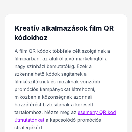
Kreatív alkalmazások film QR
kódokhoz
A film QR kódok többféle célt szolgálnak a
filmiparban, az alulról jövő marketingtől a
nagy színházi bemutatókig. Ezek a
szkennelhető kódok segítenek a
filmkészítőknek és moziknak vonzóbb
promóciós kampányokat létrehozni,
miközben a közönségnek azonnali
hozzáférést biztosítanak a keresett
tartalomhoz. Nézze meg az
esemény QR kód
útmutatónkat
a kapcsolódó promóciós
stratégiákért.