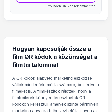
*Minden QR-kód reklámmentes
Hogyan kapcsolják össze a
film QR kódok a közönséget a
filmtartalommal
A QR kódok alapvető marketing eszközzé
váltak mindenféle média számára, beleértve a
filmeket is. A filmkészítők rájöttek, hogy a
filmtrailerek könnyen terjeszthetők QR
kódokon keresztül, amelyek szinte bármilyen
marketing anyagra felhelyezhetők, legyen az