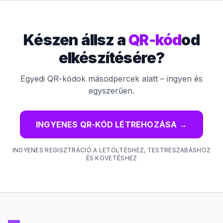
Készen állsz a
QR-kód
od
elkészítésére?
Egyedi QR-kódok másodpercek alatt – ingyen és
egyszerűen.
INGYENES QR-KÓD LÉTREHOZÁSA
→
INGYENES REGISZTRÁCIÓ A LETÖLTÉSHEZ, TESTRESZABÁSHOZ
ÉS KÖVETÉSHEZ