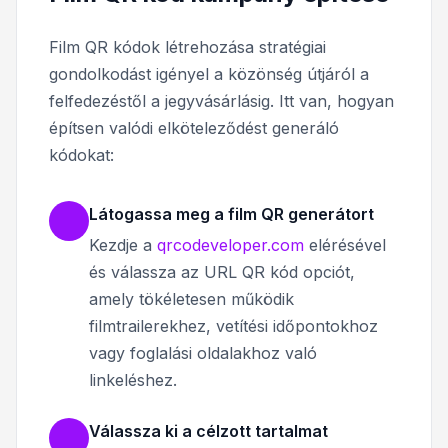
Film QR kódok létrehozása stratégiai
gondolkodást igényel a közönség útjáról a
felfedezéstől a jegyvásárlásig. Itt van, hogyan
építsen valódi elköteleződést generáló
kódokat:
Látogassa meg a film QR generátort
Kezdje a
qrcodeveloper.com
elérésével
és válassza az URL QR kód opciót,
amely tökéletesen működik
filmtrailerekhez, vetítési időpontokhoz
vagy foglalási oldalakhoz való
linkeléshez.
Válassza ki a célzott tartalmat