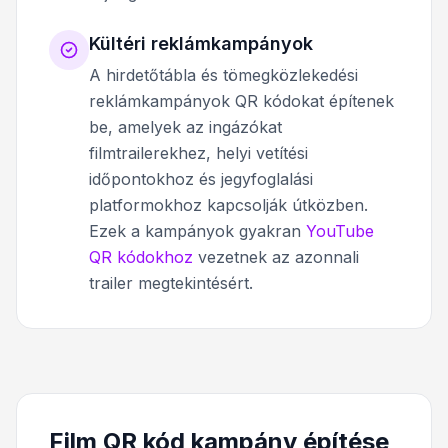
Kültéri reklámkampányok
A hirdetőtábla és tömegközlekedési
reklámkampányok QR kódokat építenek
be, amelyek az ingázókat
filmtrailerekhez, helyi vetítési
időpontokhoz és jegyfoglalási
platformokhoz kapcsolják útközben.
Ezek a kampányok gyakran
YouTube
QR kódokhoz
vezetnek az azonnali
trailer megtekintésért.
Film QR kód kampány építése