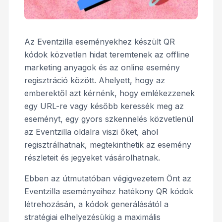
Az Eventzilla eseményekhez készült QR
kódok közvetlen hidat teremtenek az offline
marketing anyagok és az online esemény
regisztráció között. Ahelyett, hogy az
emberektől azt kérnénk, hogy emlékezzenek
egy URL-re vagy később keressék meg az
eseményt, egy gyors szkennelés közvetlenül
az Eventzilla oldalra viszi őket, ahol
regisztrálhatnak, megtekinthetik az esemény
részleteit és jegyeket vásárolhatnak.
Ebben az útmutatóban végigvezetem Önt az
Eventzilla eseményeihez hatékony QR kódok
létrehozásán, a kódok generálásától a
stratégiai elhelyezésükig a maximális