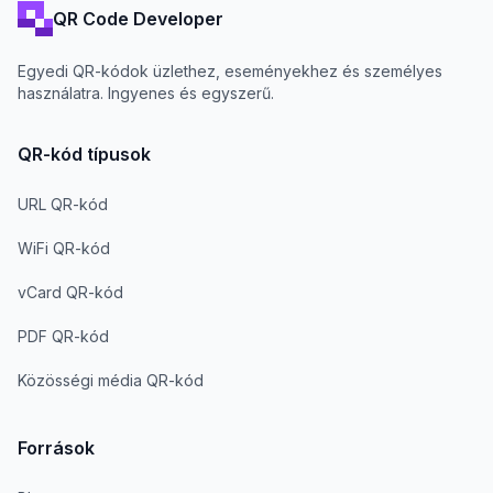
QR Code Developer
Egyedi QR-kódok üzlethez, eseményekhez és személyes
használatra. Ingyenes és egyszerű.
QR-kód típusok
URL QR-kód
WiFi QR-kód
vCard QR-kód
PDF QR-kód
Közösségi média QR-kód
Források