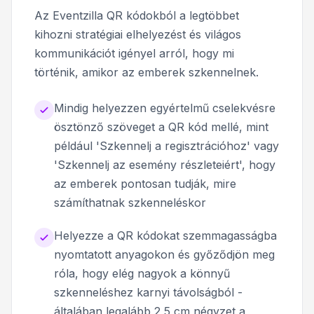
Az Eventzilla QR kódokból a legtöbbet
kihozni stratégiai elhelyezést és világos
kommunikációt igényel arról, hogy mi
történik, amikor az emberek szkennelnek.
Mindig helyezzen egyértelmű cselekvésre
ösztönző szöveget a QR kód mellé, mint
például 'Szkennelj a regisztrációhoz' vagy
'Szkennelj az esemény részleteiért', hogy
az emberek pontosan tudják, mire
számíthatnak szkenneléskor
Helyezze a QR kódokat szemmagasságba
nyomtatott anyagokon és győződjön meg
róla, hogy elég nagyok a könnyű
szkenneléshez karnyi távolságból -
általában legalább 2,5 cm négyzet a