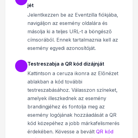
jét
Jelentkezzen be az Eventzilla fiókjába,
navigáljon az esemény oldalára és
másolja ki a teljes URL-t a böngésző
címsorából. Ennek tartalmaznia kell az
esemény egyedi azonosítóját.
Testreszabja a QR kód dizájnját
Kattintson a ceruza ikonra az Előnézet
ablakban a kód további
testreszabásához. Válasszon színeket,
amelyek illeszkednek az esemény
brandingjéhez és fontolja meg az
esemény logójának hozzáadását a QR
kód közepéhez a jobb márkafelismerés
érdekében. Kövesse a bevált
QR kód