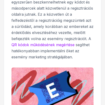
egyszerűen beszkennelhetnek egy kódot és
másodpercek alatt közvetlenül a regisztrációs
oldalra jutnak. Ez a közvetlen út a
felfedezéstől a regisztrációig megszünteti azt
a súrlódást, amely korábban az embereket az
érdeklődés elvesztéséhez vezette, mielőtt
befejezték volna az esemény regisztrációt. A
QR kódok működésének megértése
segíthet
hatékonyabban implementálni őket az
esemény marketing stratégiájában.