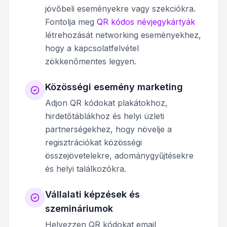
jövőbeli eseményekre vagy szekciókra.
Fontolja meg
QR kódos névjegykártyák
létrehozását networking eseményekhez,
hogy a kapcsolatfelvétel
zökkenőmentes legyen.
Közösségi esemény marketing
Adjon QR kódokat plakátokhoz,
hirdetőtáblákhoz és helyi üzleti
partnerségekhez, hogy növelje a
regisztrációkat közösségi
összejövetelekre, adománygyűjtésekre
és helyi találkozókra.
Vállalati képzések és
szemináriumok
Helyezzen QR kódokat email