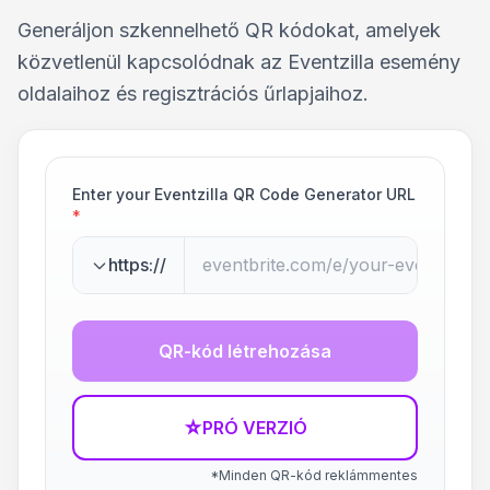
Generáljon szkennelhető QR kódokat, amelyek
közvetlenül kapcsolódnak az Eventzilla esemény
oldalaihoz és regisztrációs űrlapjaihoz.
Enter your Eventzilla QR Code Generator URL
*
https://
QR-kód létrehozása
☆
PRÓ VERZIÓ
*Minden QR-kód reklámmentes