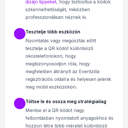
dizájn tippeket
, hogy biztosítsa a kódok
szkennelhetőségét, miközben
professzionálisan néznek ki.
Tesztelje több eszközön
Nyomtatás vagy megosztás előtt
tesztelje a QR kódot különböző
okostelefonokon, hogy
megbizonyosodjon róla, hogy
megfelelően átirányít az Eventzilla
regisztrációs oldalra és helyesen jelenik
meg mobil eszközökön.
Töltse le és ossza meg stratégiailag
Mentse el a QR kódot nagy
felbontásban nyomtatott anyagokhoz és
hozzon létre több méretet különböző