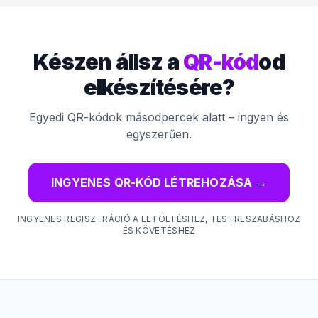
Készen állsz a
QR-kód
od
elkészítésére?
Egyedi QR-kódok másodpercek alatt – ingyen és
egyszerűen.
INGYENES QR-KÓD LÉTREHOZÁSA
→
INGYENES REGISZTRÁCIÓ A LETÖLTÉSHEZ, TESTRESZABÁSHOZ
ÉS KÖVETÉSHEZ