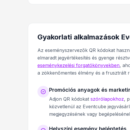
Gyakorlati alkalmazások E
Az eseményszervezők QR kódokat használn
elmaradt jegyértékesítés és gyenge részt
eseménykezelési forgatókönyvekben
, ah
a zökkenőmentes élmény és a frusztrált r
Promóciós anyagok és marketi
Adjon QR kódokat
szórólapokhoz
, 
közvetlenül az Eventcube jegyvásárl
megjegyzésének vagy begépelésének
Helyszíni esemény beléptetés