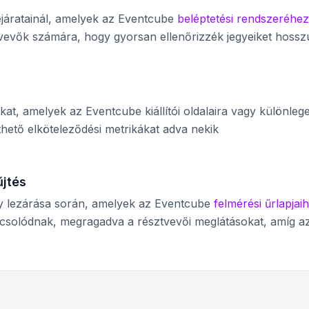
járatainál, amelyek az Eventcube
beléptetési rendszeréhez
vevők számára, hogy gyorsan ellenőrizzék jegyeiket hossz
t, amelyek az Eventcube kiállítói oldalaira vagy különleg
hető elköteleződési metrikákat adva nekik
űjtés
 lezárása során, amelyek az Eventcube
felmérési űrlapjai
pcsolódnak, megragadva a résztvevői meglátásokat, amíg a