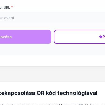
or URL
*
hozása
☆
P
ekapcsolása QR kód technológiával