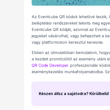
Az Eventcube QR kódok lehetővé teszik, h
beléptetési rendszereket tekints meg egy
Eventcube QR kódját, azonnal az Eventcub
jegyeket vásárolhat, vagy befejezheti a b
vagy platformokon keresztül keresnie.
Ebben az útmutatóban bemutatom, hogya
a kezdeti promóciótól az esemény utáni e
QR Code Developer
professzionális kódok
eseménykezelési munkafolyamatodba. Szóva
Készen állsz a sajátodra? Körülbelül