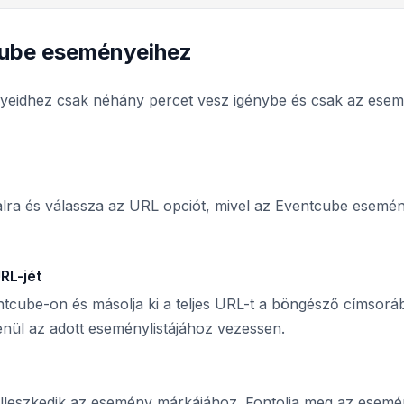
cube eseményeihez
eidhez csak néhány percet vesz igénybe és csak az ese
lra és válassza az URL opciót, mivel az Eventcube esemé
RL-jét
cube-on és másolja ki a teljes URL-t a böngésző címsoráb
enül az adott eseménylistájához vezessen.
y illeszkedik az esemény márkájához. Fontolja meg az esem