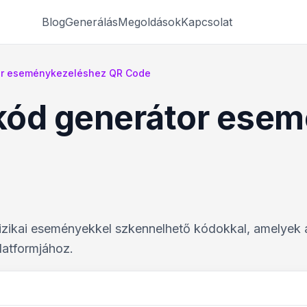
Blog
Generálás
Megoldások
Kapcsolat
or eseménykezeléshez QR Code
kód generátor ese
a fizikai eseményekkel szkennelhető kódokkal, amelyek
latformjához.