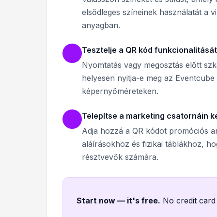
elsődleges színeinek használatát a 
anyagban.
Tesztelje a QR kód funkcionalitását
Nyomtatás vagy megosztás előtt szke
helyesen nyitja-e meg az Eventcube 
képernyőméreteken.
Telepítse a marketing csatornáin k
Adja hozzá a QR kódot promóciós a
aláírásokhoz és fizikai táblákhoz, ho
résztvevők számára.
Start now — it's free
.
No credit card