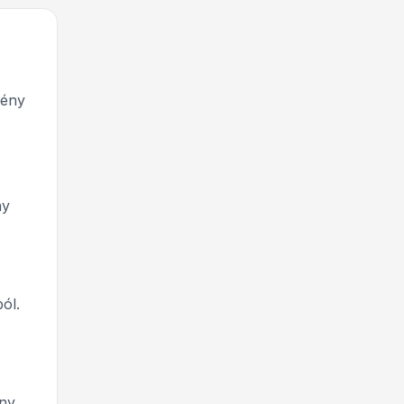
mény
ny
ól.
ény