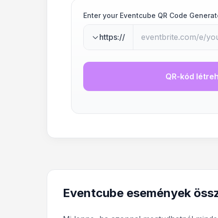
Enter your Eventcube QR Code Generat
https://
QR-kód létre
Eventcube események össz