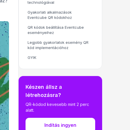
gaz?
technológiával
Gyakorlati alkalmazások
Eventcube QR kódokhoz
QR kódok beállítása Eventcube
eseményeihez
Legjobb gyakorlatok esemény QR
kód implementációhoz
GYIK
Készen állsz a
létrehozásra?
QR-kódod kevesebb mint 2 perc
alatt.
Indítás ingyen