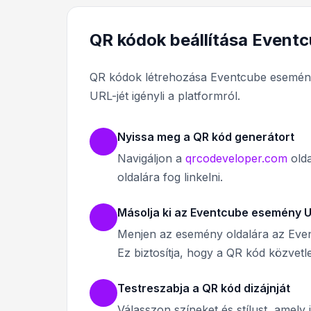
QR kódok beállítása Event
QR kódok létrehozása Eventcube esemény
URL-jét igényli a platformról.
Nyissa meg a QR kód generátort
Navigáljon a
qrcodeveloper.com
olda
oldalára fog linkelni.
Másolja ki az Eventcube esemény U
Menjen az esemény oldalára az Event
Ez biztosítja, hogy a QR kód közvetl
Testreszabja a QR kód dizájnját
Válasszon színeket és stílust, amel