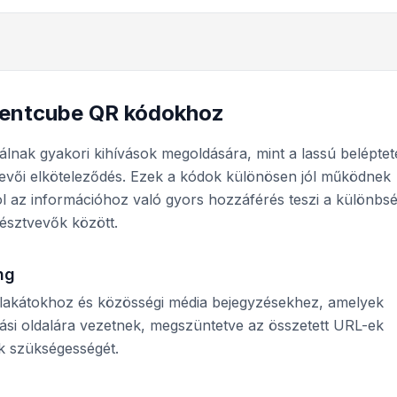
ventcube QR kódokhoz
ak gyakori kihívások megoldására, mint a lassú beléptet
vevői elköteleződés. Ezek a kódok különösen jól működnek
ol az információhoz való gyors hozzáférés teszi a különbs
észtvevők között.
ng
plakátokhoz és közösségi média bejegyzésekhez, amelyek
ási oldalára vezetnek, megszüntetve az összetett URL-ek
 szükségességét.