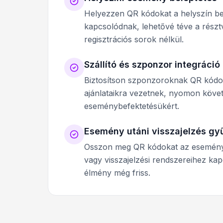
Helyezzen QR kódokat a helyszín be
kapcsolódnak, lehetővé téve a részt
regisztrációs sorok nélkül.
Szállító és szponzor integráció
Biztosítson szponzoroknak QR kódoka
ajánlataikra vezetnek, nyomon követ
eseménybefektetésükért.
Esemény utáni visszajelzés gy
Osszon meg QR kódokat az esemény
vagy visszajelzési rendszereihez ka
élmény még friss.