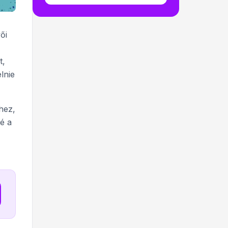
ői
t,
lnie
hez,
é a