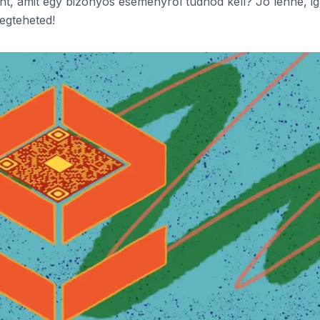
t, amit egy bizonyos eseményről tudnod kell? Jó lenne, i
egteheted!