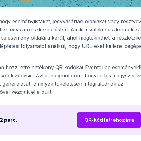
ogy eseménylistákat, jegyvásárlási oldalakat vagy résztvev
etlen egyszerű szkennelésből. Amikor valaki beszkenneli az
e esemény oldalára kerül, ahol megtekintheti a részleteke
eléptetési folyamatot anélkül, hogy URL-eket kellene begépe
n hozz létre hatékony QR kódokat Eventcube eseményeid
lköteleződésig. Azt is megmutatom, hogyan teszi egyszerűv
 generálását, amelyek tökéletesen integrálódnak az
l kezdjük el a bulit!
 2 perc
.
QR-kód létrehozása