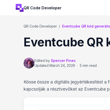
QR Code Developer
QR Code Developer
/
Eventcube QR kód generát
Eventcube QR 
Edited by
Spencer Pines
Updated
March 24, 2026
·
5 min read
Kösse össze a digitális jegyértékesítést 
kapcsolják a résztvevőket az Eventcube p