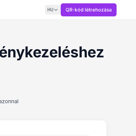
QR-kód létrehozása
HU
ménykezeléshez
 azonnal