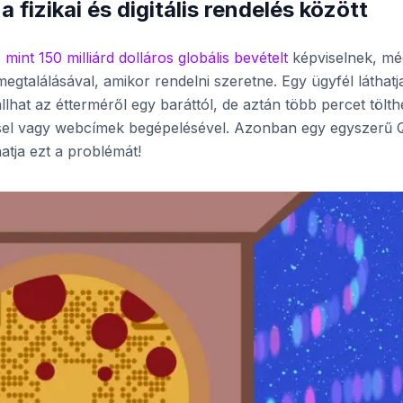
fizikai és digitális rendelés között
 mint 150 milliárd dolláros globális bevételt
képviselnek, mé
gtalálásával, amikor rendelni szeretne. Egy ügyfél láthatj
llhat az étterméről egy baráttól, de aztán több percet tölth
éssel vagy webcímek begépelésével. Azonban egy egyszerű 
tja ezt a problémát!