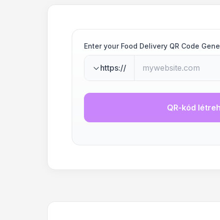
Enter your Food Delivery QR Code Gene
https://
QR-kód létre