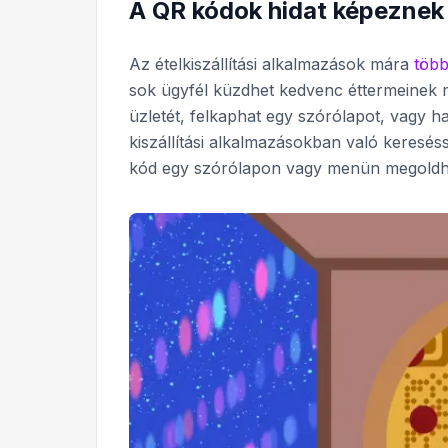
A QR kódok hidat képeznek a 
Az ételkiszállítási alkalmazások mára
több
sok ügyfél küzdhet kedvenc éttermeinek me
üzletét, felkaphat egy szórólapot, vagy ha
kiszállítási alkalmazásokban való keres
kód egy szórólapon vagy menün megoldha