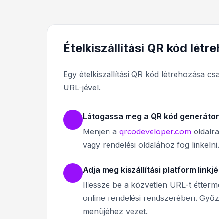
Ételkiszállítási QR kód létr
Egy ételkiszállítási QR kód létrehozása csa
URL-jével.
Látogassa meg a QR kód generátor
Menjen a
qrcodeveloper.com
oldalra
vagy rendelési oldalához fog linkelni.
Adja meg kiszállítási platform linkjé
Illessze be a közvetlen URL-t étte
online rendelési rendszerében. Győz
menüjéhez vezet.