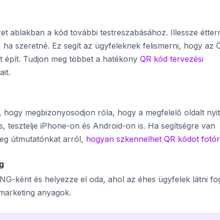
zet ablakban a kód további testreszabásához. Illessze étte
 ha szeretné. Ez segít az ügyfeleknek felismerni, hogy az 
at épít. Tudjon meg többet a hatékony
QR kód tervezési
it.
, hogy megbizonyosodjon róla, hogy a megfelelő oldalt nyit
, tesztelje iPhone-on és Android-on is. Ha segítségre van
eg útmutatónkat arról,
hogyan szkennelhet QR kódot fotór
ag
G-ként és helyezze el oda, ahol az éhes ügyfelek látni fo
marketing anyagok.