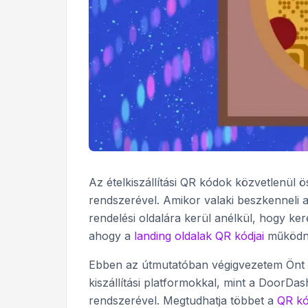
Az ételkiszállítási QR kódok közvetlenül öss
rendszerével. Amikor valaki beszkenneli a 
rendelési oldalára kerül anélkül, hogy k
ahogy a
landing oldalak QR kódjai
működnek
Ebben az útmutatóban végigvezetem Önt
kiszállítási platformokkal, mint a DoorDa
rendszerével. Megtudhatja többet a
QR kó