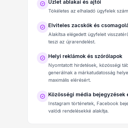
Üzlet ablakai és ajtói
Tökéletes az elhaladó ügyfelek szám
Elviteles zacskók és csomagol
Alakítsa elégedett ügyfeleit vissza
teszi az újrarendelést.
Helyi reklámok és szórólapok
Nyomtatott hirdetések, közösségi t
generálnak a márkatudatosság helye
maximális elérésért.
Közösségi média bejegyzések é
Instagram történetek, Facebook bej
valódi rendelésekké alakítja.