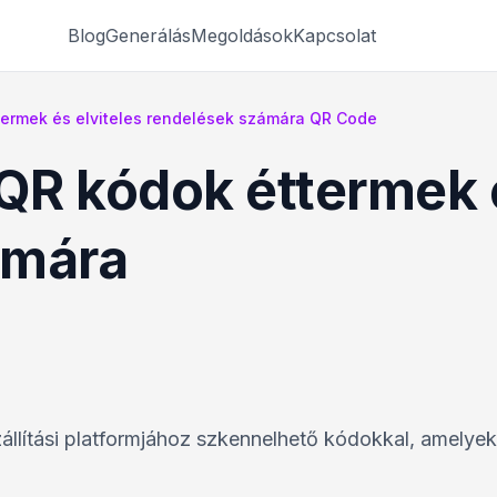
Blog
Generálás
Megoldások
Kapcsolat
éttermek és elviteles rendelések számára QR Code
i QR kódok éttermek 
ámára
zállítási platformjához szkennelhető kódokkal, amelye