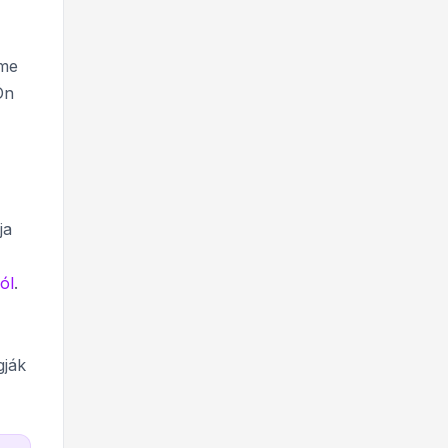
rme
Ön
ja
ól
.
gják