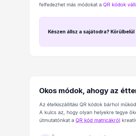
felfedezhet más módokat a
QR kódok váll
Készen állsz a sajátodra? Körülbelül
Okos módok, ahogy az étter
Az ételkiszállítási QR kódok bárhol műkö
A kulcs az, hogy olyan helyekre tegye ő
útmutatónkat a
QR kód matricákról
kreatív