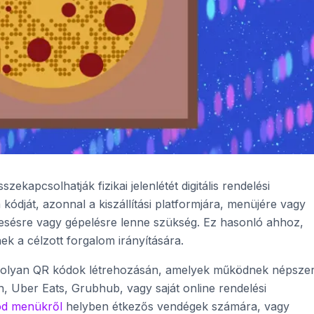
zekapcsolhatják fizikai jelenlétét digitális rendelési
kódját, azonnal a kiszállítási platformjára, menüjére vagy
eresésre vagy gépelésre lenne szükség. Ez hasonló ahhoz,
 a célzott forgalom irányítására.
 olyan QR kódok létrehozásán, amelyek működnek népsze
sh, Uber Eats, Grubhub, vagy saját online rendelési
d menükről
helyben étkezős vendégek számára, vagy