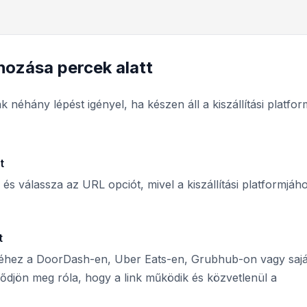
ehozása percek alatt
k néhány lépést igényel, ha készen áll a kiszállítási platfor
t
 és válassza az URL opciót, mivel a kiszállítási platformjáh
t
rméhez a DoorDash-en, Uber Eats-en, Grubhub-on vagy sajá
ődjön meg róla, hogy a link működik és közvetlenül a