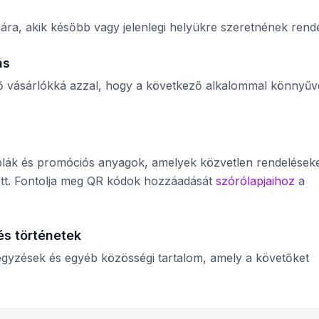
ára, akik később vagy jelenlegi helyükre szeretnének rende
ás
térő vásárlókká azzal, hogy a következő alkalommal könnyűv
áblák és promóciós anyagok, amelyek közvetlen rendelések
tt. Fontolja meg QR kódok hozzáadását
szórólapjaihoz
a
s történetek
egyzések és egyéb közösségi tartalom, amely a követőket