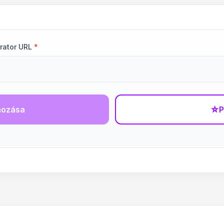
rator URL
*
hozása
☆
P