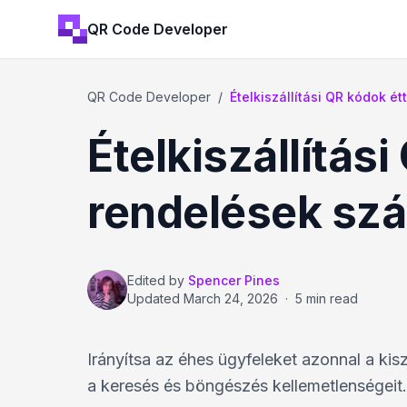
QR Code Developer
QR Code Developer
/
Ételkiszállítási QR kódok 
Ételkiszállítás
rendelések sz
Edited by
Spencer Pines
Updated
March 24, 2026
·
5 min read
Irányítsa az éhes ügyfeleket azonnal a kis
a keresés és böngészés kellemetlenségeit.