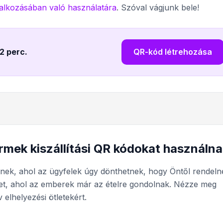
alkozásában való használatára
. Szóval vágjunk bele!
 2 perc
.
QR-kód létrehozása
mek kiszállítási QR kódokat használna
dnek, ahol az ügyfelek úgy dönthetnek, hogy Öntől rendeln
ket, ahol az emberek már az ételre gondolnak. Nézze meg
 elhelyezési ötletekért.