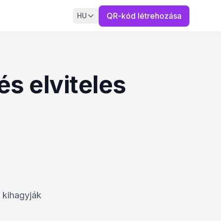
QR-kód létrehozása
HU
és elviteles
k kihagyják