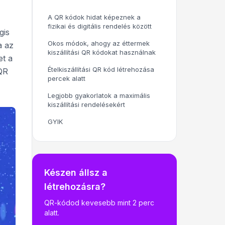
A QR kódok hidat képeznek a
fizikai és digitális rendelés között
gis
Okos módok, ahogy az éttermek
a az
kiszállítási QR kódokat használnak
et a
Ételkiszállítási QR kód létrehozása
QR
percek alatt
Legjobb gyakorlatok a maximális
kiszállítási rendelésekért
GYIK
Készen állsz a
létrehozásra?
QR-kódod kevesebb mint 2 perc
alatt.