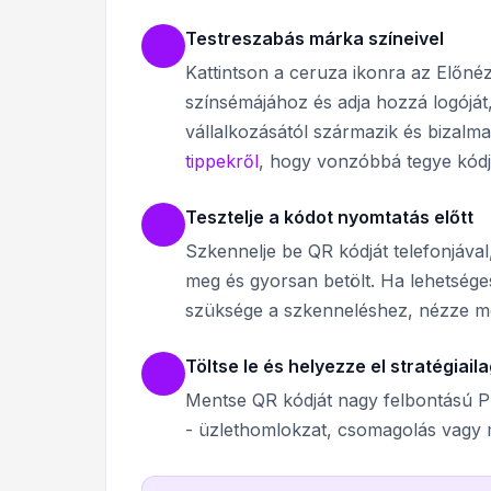
Testreszabás márka színeivel
Kattintson a ceruza ikonra az Előné
színsémájához és adja hozzá logóját,
vállalkozásától származik és bizalm
tippekről
, hogy vonzóbbá tegye kódja
Tesztelje a kódot nyomtatás előtt
Szkennelje be QR kódját telefonjával
meg és gyorsan betölt. Ha lehetséges
szüksége a szkenneléshez, nézze m
Töltse le és helyezze el stratégiail
Mentse QR kódját nagy felbontású PN
- üzlethomlokzat, csomagolás vagy 