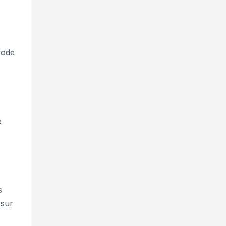
code
e
s
 sur