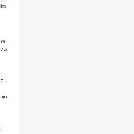
ité
ase
mots
Fi,
aire
i