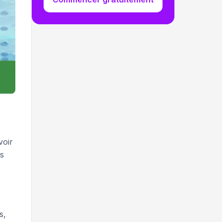
voir
es
s,