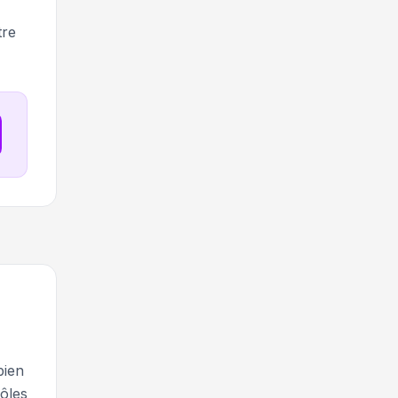
tre
bien
rôles