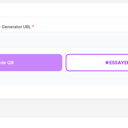
e Generator URL
*
ode QR
☆
ESSAYE