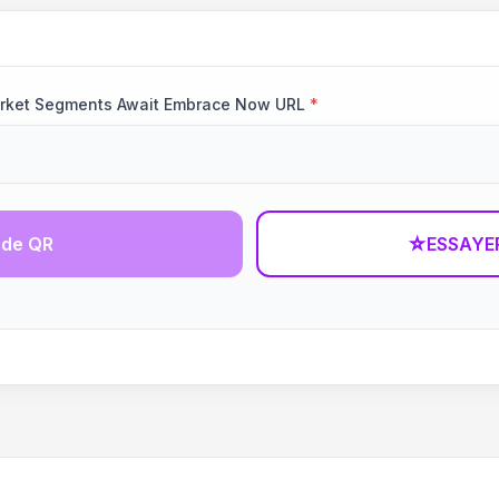
Market Segments Await Embrace Now URL
*
ode QR
☆
ESSAYE