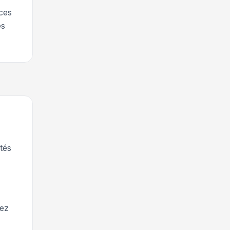
rces
es
tés
tez