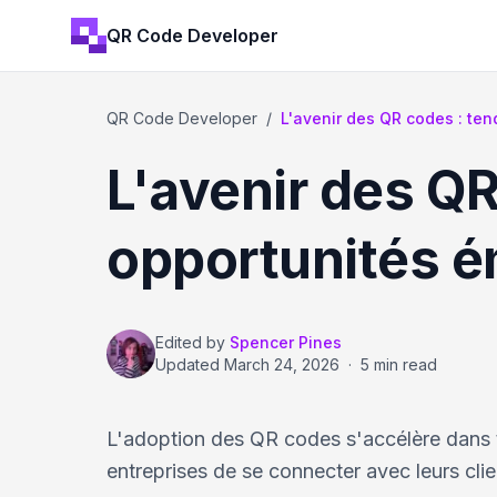
QR Code Developer
QR Code Developer
/
L'avenir des QR codes : t
L'avenir des Q
opportunités 
Edited by
Spencer Pines
Updated
March 24, 2026
·
5 min read
L'adoption des QR codes s'accélère dans t
entreprises de se connecter avec leurs clie