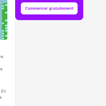
Commencer gratuitement
ns
es
. En
e