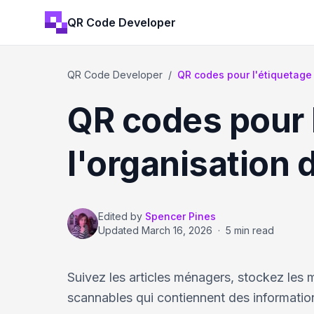
QR Code Developer
QR Code Developer
/
QR codes pour l'étiquetage
QR codes pour l
l'organisation
Edited by
Spencer Pines
Updated
March 16, 2026
·
5 min read
Suivez les articles ménagers, stockez les
scannables qui contiennent des information