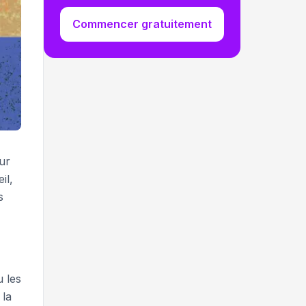
Commencer gratuitement
ur
il,
s
u les
 la