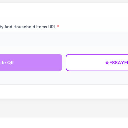
rty And Household Items URL
*
ode QR
☆
ESSAYE