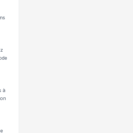
ons
ez
code
s à
ron
ue