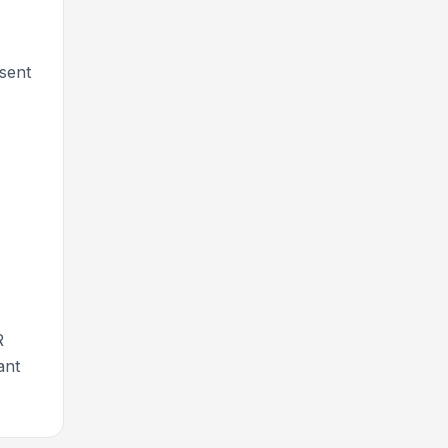
sent
R
ant