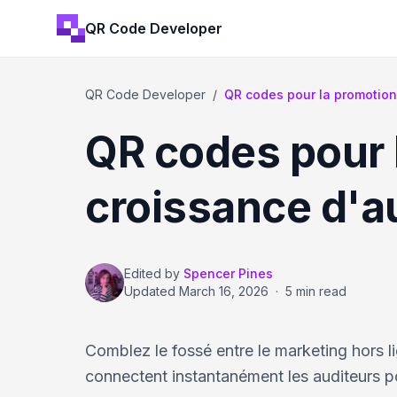
QR Code Developer
QR Code Developer
/
QR codes pour la promotion
QR codes pour 
croissance d'a
Edited by
Spencer Pines
Updated
March 16, 2026
·
5 min read
Comblez le fossé entre le marketing hors 
connectent instantanément les auditeurs p