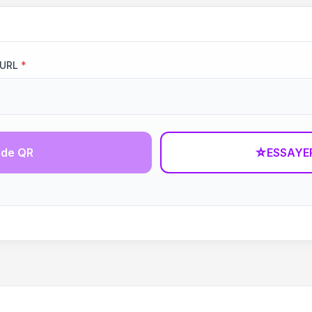
 URL
*
ode QR
☆
ESSAYE