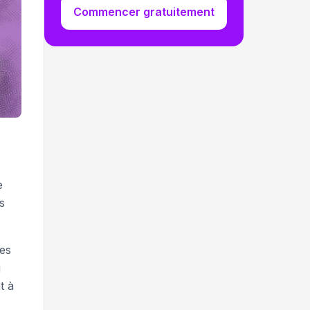
Commencer gratuitement
e
s
des
i
t à