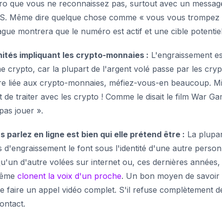
ro que vous ne reconnaissez pas, surtout avec un messag
PAS. Même dire quelque chose comme « vous vous trompez
gue montrera que le numéro est actif et une cible potentiel
ités impliquant les crypto-monnaies :
L'engraissement es
crypto, car la plupart de l'argent volé passe par les cryp
fre liée aux crypto-monnaies, méfiez-vous-en beaucoup. M
e traiter avec les crypto ! Comme le disait le film War G
pas jouer ».
parlez en ligne est bien qui elle prétend être :
La plupar
d'engraissement le font sous l'identité d'une autre person
qu'un d'autre volées sur internet ou, ces dernières années,
 même
clonent la voix d'un proche
. Un bon moyen de savoir 
 de faire un appel vidéo complet. S'il refuse complètement d
contact.