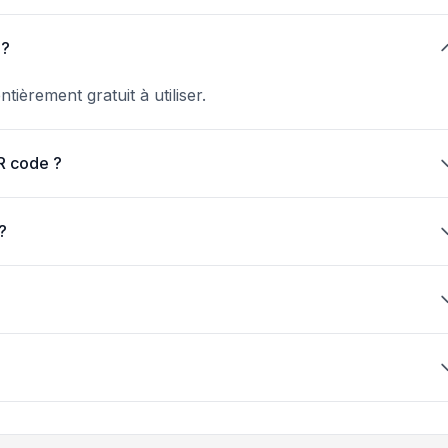
 ?
ièrement gratuit à utiliser.
QR code ?
?