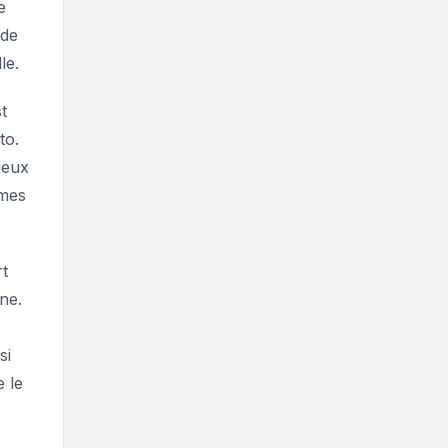
e
 de
le.
t
to.
ieux
ames
t
ne.
si
e le