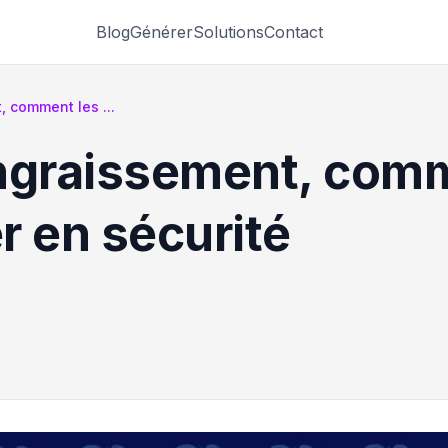
Blog
Générer
Solutions
Contact
 comment les ...
ngraissement, comm
er en sécurité