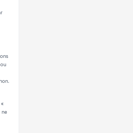
ar
ions
 ou
chon.
u
«
 ne