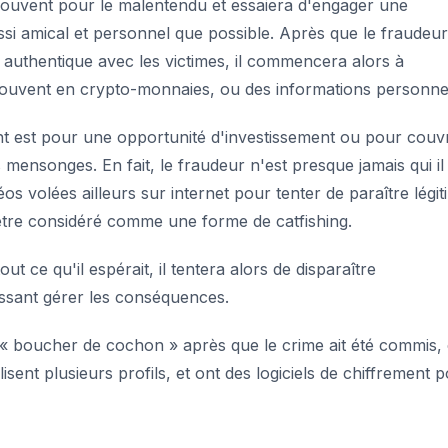
 souvent pour le malentendu et essaiera d'engager une
si amical et personnel que possible. Après que le fraudeur 
authentique avec les victimes, il commencera alors à
uvent en crypto-monnaies, ou des informations personnel
nt est pour une opportunité d'investissement ou pour couvr
mensonges. En fait, le fraudeur n'est presque jamais qui il
éos volées ailleurs sur internet pour tenter de paraître légi
i être considéré comme une forme de catfishing.
ut ce qu'il espérait, il tentera alors de disparaître
aissant gérer les conséquences.
 « boucher de cochon » après que le crime ait été commis,
sent plusieurs profils, et ont des logiciels de chiffrement 