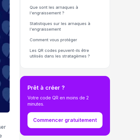
Que sont les arnaques à
l'engraissement ?
Statistiques sur les arnaques à
l'engraissement
Comment vous protéger
Les QR codes peuvent-ils être
utilisés dans les stratagèmes ?
Prêt à créer ?
Votre code QR en moins de 2
minutes.
Commencer gratuitement
ser
e