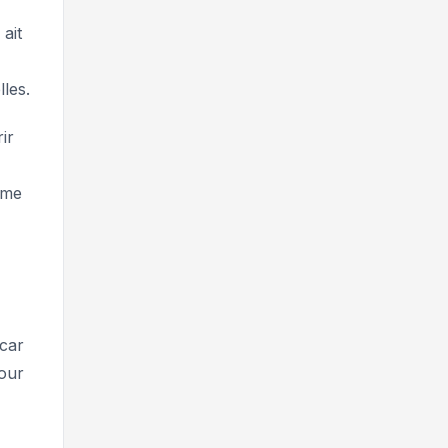
ait
les.
ir
time
 car
pour