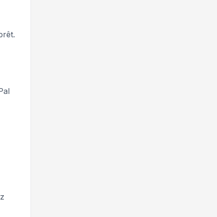
rêt.
Pal
ez