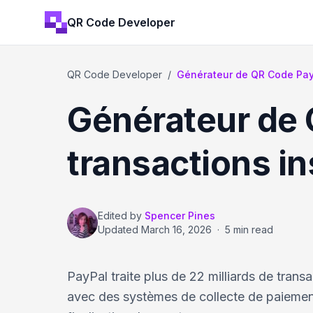
QR Code Developer
QR Code Developer
/
Générateur de QR Code Pay
Générateur de 
transactions i
Edited by
Spencer Pines
Updated
March 16, 2026
·
5 min read
PayPal traite plus de 22 milliards de tran
avec des systèmes de collecte de paiements