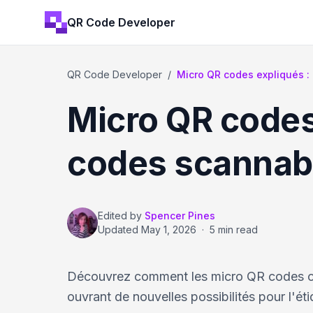
QR Code Developer
QR Code Developer
/
Micro QR codes expliqués : 
Micro QR codes
codes scannabl
Edited by
Spencer Pines
Updated
May 1, 2026
·
5 min read
Découvrez comment les micro QR codes c
ouvrant de nouvelles possibilités pour l'ét