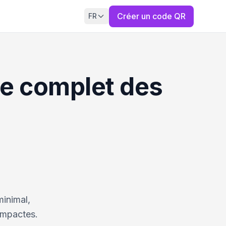
Créer un code QR
FR
de complet des
inimal,
compactes.