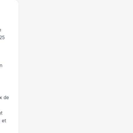
e
x25
on
x de
nt
 et