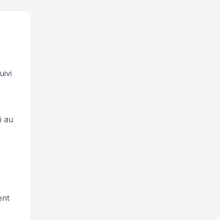
uivi
i au
ent