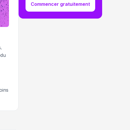
Commencer gratuitement
.
—du
oins