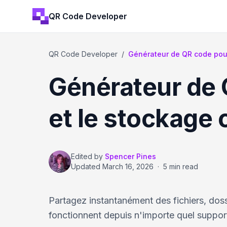
QR Code Developer
QR Code Developer
/
Générateur de QR code pour
Générateur de Q
et le stockage
Edited by
Spencer Pines
Updated
March 16, 2026
·
5 min read
Partagez instantanément des fichiers, dos
fonctionnent depuis n'importe quel suppor