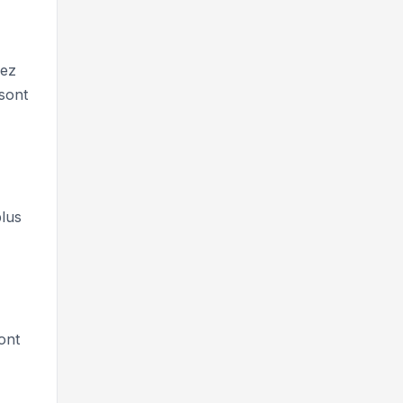
nez
 sont
plus
ont