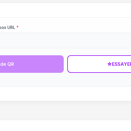
box URL
*
ode QR
☆
ESSAYE