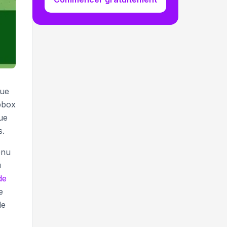
que
pbox
ue
s.
enu
u
de
e
de