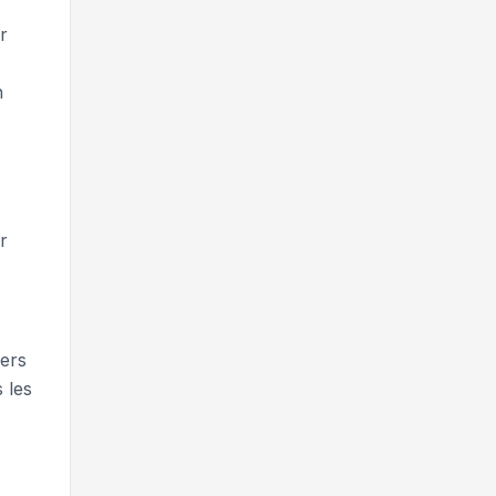
r
n
r
iers
 les