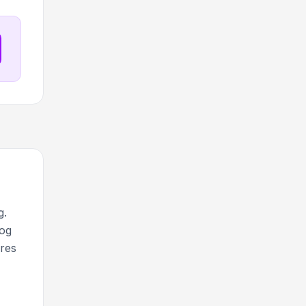
g.
 og
res