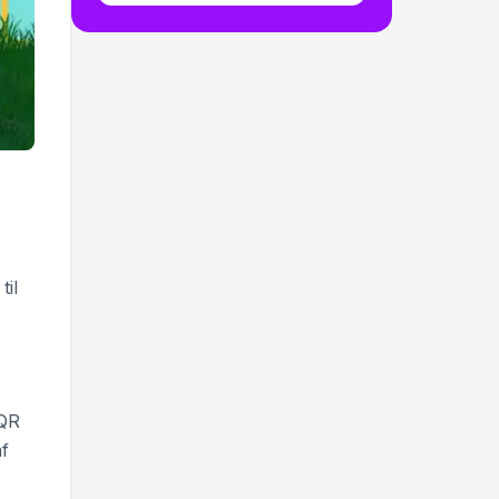
til
 QR
af