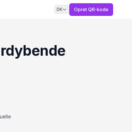
Opret QR-kode
DK
fordybende
uelle