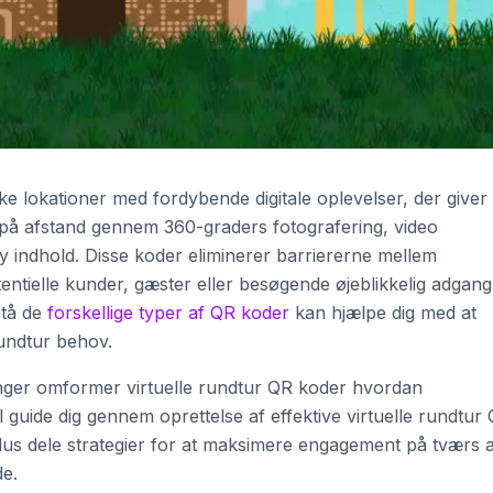
ke lokationer med fordybende digitale oplevelser, der giver
på afstand gennem 360-graders fotografering, video
ity indhold. Disse koder eliminerer barriererne mellem
ntielle kunder, gæster eller besøgende øjeblikkelig adgang 
stå de
forskellige typer af QR koder
kan hjælpe dig med at
rundtur behov.
inger omformer virtuelle rundtur QR koder hvordan
 guide dig gennem oprettelse af effektive virtuelle rundtur
plus dele strategier for at maksimere engagement på tværs 
de.