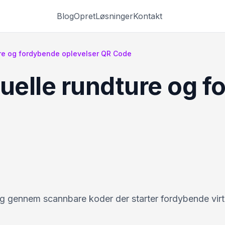
Blog
Opret
Løsninger
Kontakt
ture og fordybende oplevelser QR Code
rtuelle rundture og 
ng gennem scannbare koder der starter fordybende virt