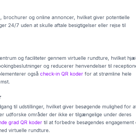
 brochurer og online annoncer, hvilket giver potentielle
r 24/7 uden at skulle aftale besigtigelser eller rejse til
entrum og faciliteter gennem virtuelle rundture, hvilket hjæ
okingbeslutninger og reducerer henvendelser til receptio
mplementerer også
check-in QR koder
for at strømline hele
omst.
r
adgang til udstillinger, hvilket giver besøgende mulighed for a
er udforske områder der ikke er tilgængelige under deres
ende grad QR koder
til at forbedre besøgendes engagement
ed virtuelle rundture.