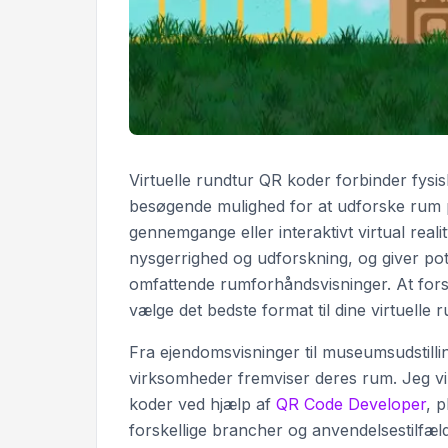
Virtuelle rundtur QR koder forbinder fysis
besøgende mulighed for at udforske rum 
gennemgange eller interaktivt virtual real
nysgerrighed og udforskning, og giver pote
omfattende rumforhåndsvisninger. At for
vælge det bedste format til dine virtuelle 
Fra ejendomsvisninger til museumsudstill
virksomheder fremviser deres rum. Jeg vil
koder ved hjælp af
QR Code Developer
, 
forskellige brancher og anvendelsestilfæl