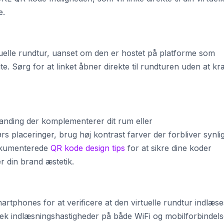
e.
tuelle rundtur, uanset om den er hostet på platforme som
ite. Sørg for at linket åbner direkte til rundturen uden at k
anding der komplementerer dit rum eller
s placeringer, brug høj kontrast farver der forbliver synli
dokumenterede
QR kode design tips
for at sikre dine koder
 din brand æstetik.
rtphones for at verificere at den virtuelle rundtur indlæse
Tjek indlæsningshastigheder på både WiFi og mobilforbindels