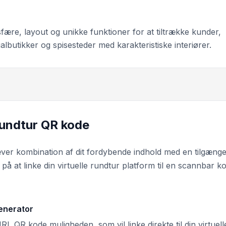
ære, layout og unikke funktioner for at tiltrække kunder,
ialbutikker og spisesteder med karakteristiske interiører.
rundtur QR kode
ver kombination af dit fordybende indhold med en tilgænge
å at linke din virtuelle rundtur platform til en scannbar k
generator
L QR kode muligheden, som vil linke direkte til din virtuell