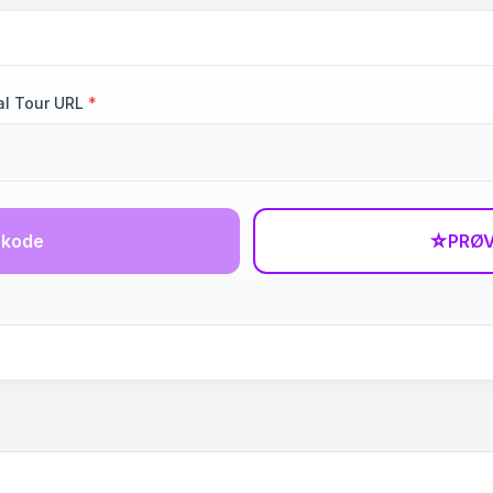
al Tour URL
*
-kode
☆
PRØV