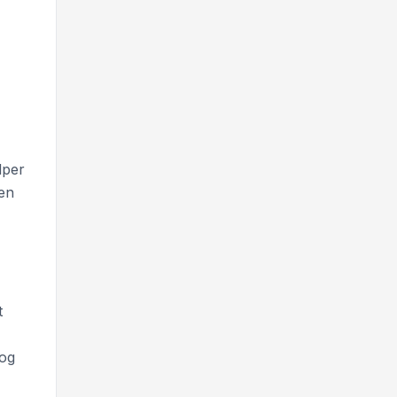
lper
nen
t
 og