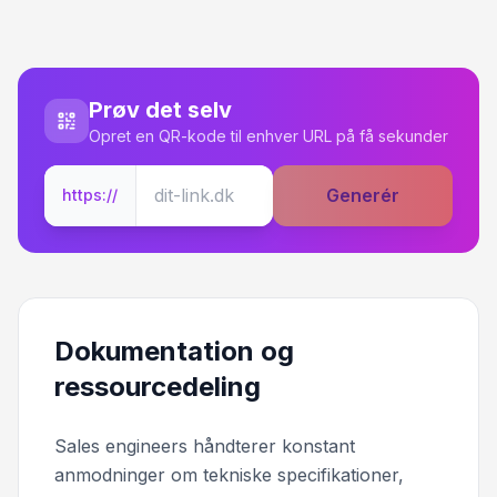
Prøv det selv
Opret en QR-kode til enhver URL på få sekunder
Generér
https://
Dokumentation og
ressourcedeling
Sales engineers håndterer konstant
anmodninger om tekniske specifikationer,