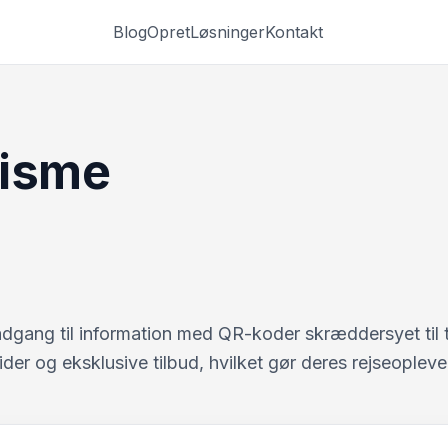
Blog
Opret
Løsninger
Kontakt
risme
ang til information med QR-koder skræddersyet til t
uider og eksklusive tilbud, hvilket gør deres rejseoplev