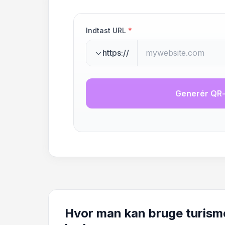
Indtast URL
*
https://
Generér QR
Hvor man kan bruge turism