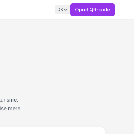
Opret QR-kode
DK
urisme.
else mere