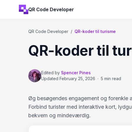
QR Code Developer
QR Code Developer
/
QR-koder til turisme
QR-koder til tu
Edited by
Spencer Pines
Updated
February 25, 2026
·
5 min read
Øg besøgendes engagement og forenkle adg
Forbind turister med interaktive kort, lydg
bekvem og mindeværdig.