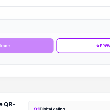
-kode
☆
PRØV
e QR-
01
Digital deling