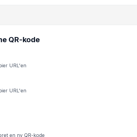
sme QR-kode
pier URL'en
pier URL'en
pret en ny QR-kode