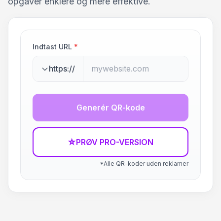
opgaver enklere og mere effektive.
Indtast URL
*
https://
Generér QR-kode
☆
PRØV PRO-VERSION
*Alle QR-koder uden reklamer