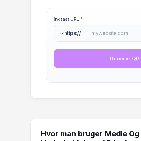
Indtast URL
*
https://
Generér QR
Hvor man bruger Medie Og