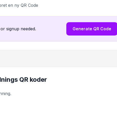
pret en ny QR Code
 or signup needed.
Generate QR Code
dnings QR koder
nning.