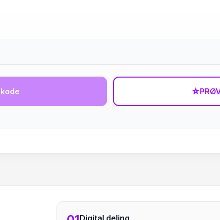
-kode
☆
PRØV
01
Digital deling