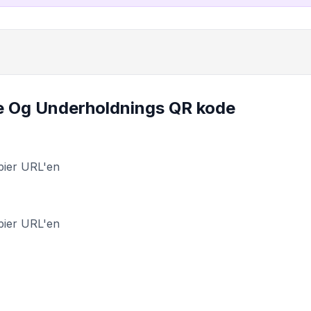
e Og Underholdnings QR kode
pier URL'en
pier URL'en