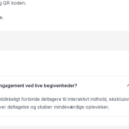
ng QR koden.
e.
ngagement ved live begivenheder?
ikkeligt forbinde deltagere til interaktivt indhold, eksklusi
river deltagelse og skaber mindeværdige oplevelser.