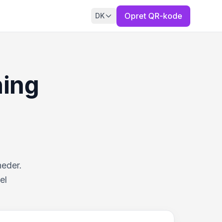
Opret QR-kode
DK
ning
heder.
el