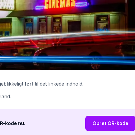
ikkeligt ført til det linkede indhold.
brand.
QR-kode nu
.
Opret QR-kode