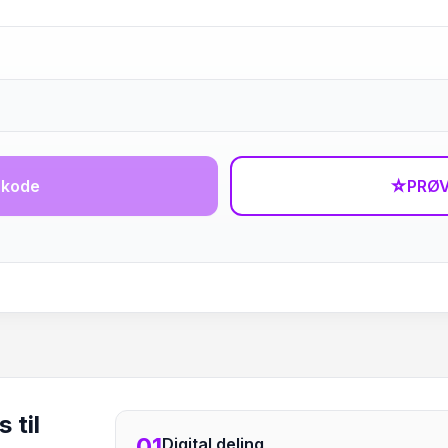
-kode
☆
PRØV
 til
01
Digital deling