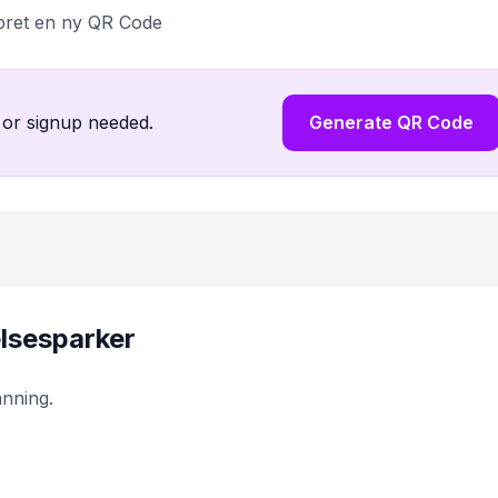
pret en ny QR Code
 or signup needed.
Generate QR Code
telsesparker
anning.