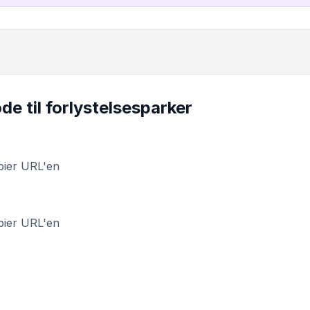
e til forlystelsesparker
pier URL'en
pier URL'en