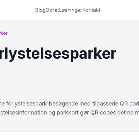
Blog
Opret
Løsninger
Kontakt
rker
rlystelsesparker
dine forlystelsespark-besøgende med tilpassede QR cod
rlystelsesinformation og parkkort gør QR codes det nemt