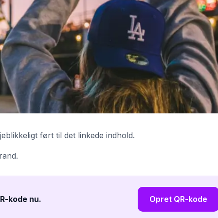
ikkeligt ført til det linkede indhold.
brand.
QR-kode nu
.
Opret QR-kode