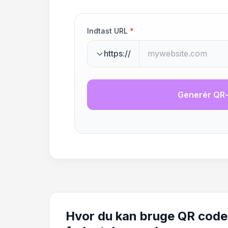
Indtast URL
*
https://
Generér QR
Hvor du kan bruge QR codes