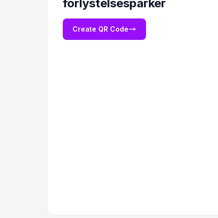
forlystelsesparker
Create QR Code