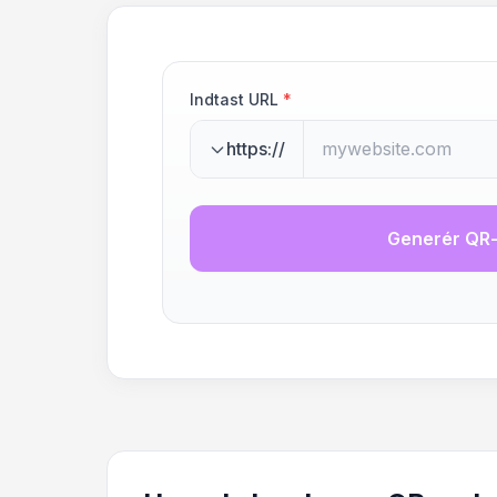
Indtast URL
*
https://
Generér QR