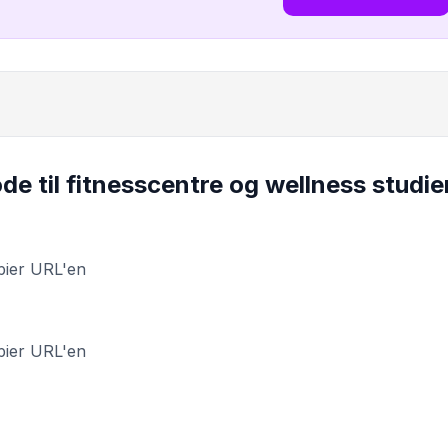
e til fitnesscentre og wellness studie
pier URL'en
pier URL'en