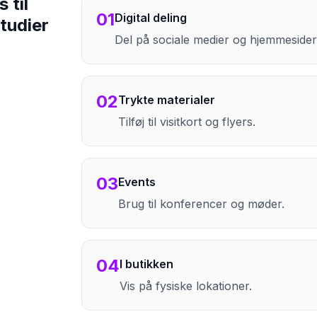
 til
01
Digital deling
tudier
Del på sociale medier og hjemmesider
02
Trykte materialer
Tilføj til visitkort og flyers.
03
Events
Brug til konferencer og møder.
04
I butikken
Vis på fysiske lokationer.