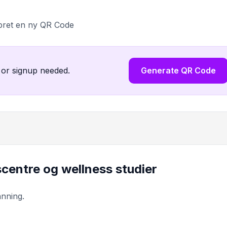
pret en ny QR Code
 or signup needed.
Generate QR Code
sscentre og wellness studier
anning.