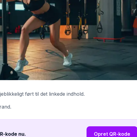
ikkeligt ført til det linkede indhold.
brand.
QR-kode nu
.
Opret QR-kode