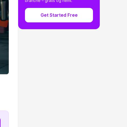
branche – gratis og nemt.
Get Started Free