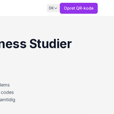
Opret QR-kode
DK
ness Studier
dlems
R codes
samtidig