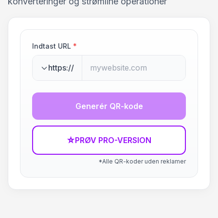
konverteringer og strømline operationer
Indtast URL
*
https://
Generér QR-kode
☆
PRØV PRO-VERSION
*Alle QR-koder uden reklamer