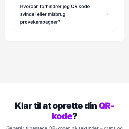
Hvordan forhindrer jeg QR kode
svindel eller misbrug i
prøvekampagner?
Klar til at oprette din
QR-
kode
?
Generér tilpassede QR-koder på sekunder – gratis og