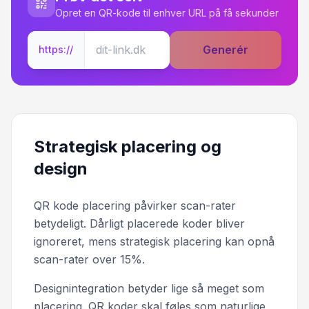
Opret en QR-kode til enhver URL på få sekunder
Generér
https://
Strategisk placering og
design
QR kode placering påvirker scan-rater
betydeligt. Dårligt placerede koder bliver
ignoreret, mens strategisk placering kan opnå
scan-rater over 15%.
Designintegration betyder lige så meget som
placering. QR koder skal føles som naturlige