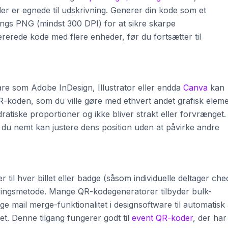
der er egnede til udskrivning. Generer din kode som et
ings PNG (mindst 300 DPI) for at sikre skarpe
ererede kode med flere enheder, før du fortsætter til
are som Adobe InDesign, Illustrator eller endda
Canva
kan
R-koden, som du ville gøre med ethvert andet grafisk eleme
ratiske proportioner og ikke bliver strakt eller forvrænget.
å du nemt kan justere dens position uden at påvirke andre
til hver billet eller badge (såsom individuelle deltager che
eringsmetode. Mange QR-kodegeneratorer tilbyder bulk-
ge mail merge-funktionalitet i designsoftware til automatisk 
let. Denne tilgang fungerer godt til
event QR-koder
, der har