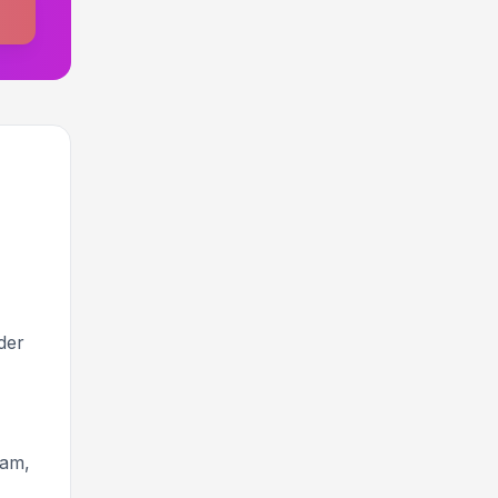
der
ram,