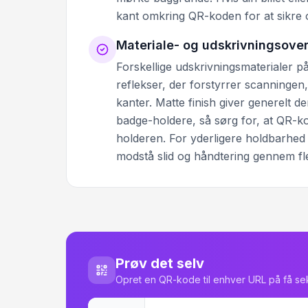
kant omkring QR-koden for at sikre o
Materiale- og udskrivningsover
Forskellige udskrivningsmaterialer 
reflekser, der forstyrrer scanninge
kanter. Matte finish giver generelt 
badge-holdere, så sørg for, at QR-kod
holderen. For yderligere holdbarhed
modstå slid og håndtering gennem fl
Prøv det selv
Opret en QR-kode til enhver URL på få s