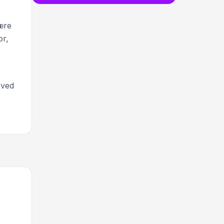
bære
or,
 ved