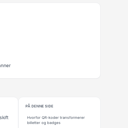
anner
PÅ DENNE SIDE
kift
Hvorfor QR-koder transformerer
billetter og badges