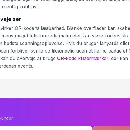
rdentlig kontrast.
vejelser
påvirker QR-kodens læsbarhed. Blanke overflader kan skab
n, mens meget teksturerede materialer kan sløre kodens sk
den bedste scanningsoplevelse. Hvis du bruger lanyards eller
en forbliver synlig og tilgængelig uden at fjerne badge'et 
 kan du overveje at bruge
QR-kode klistermærker
, der kan
erdages events.
ekunder