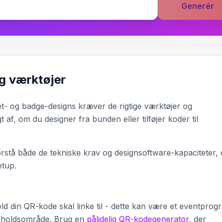
Generér
g værktøjer
let- og badge-designs kræver de rigtige værktøjer og
af, om du designer fra bunden eller tilføjer koder til
orstå både de tekniske krav og designsoftware-kapaciteter, 
etup.
ld din QR-kode skal linke til - dette kan være et eventprog
ndholdsområde. Brug en
pålidelig QR-kodegenerator
, der