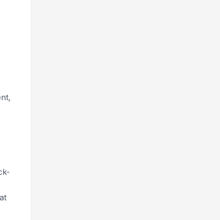
nt,
ck-
at