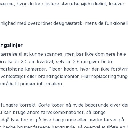
skærme, hvor du kan justere størrelse øjeblikkeligt, kræver
nlighed med overordnet designæstetik, mens de funktionel
ingslinjer
størrelse til at kunne scannes, men bør ikke dominere hele
ørrelse er 2,5 cm kvadrat, selvom 3,8 cm giver bedre
 smartphone-kameraer. Placer koden, hvor den ikke forstyr
ventdetaljer eller brandingelementer. Hjørneplacering fung
område til primær information.
 fungere korrekt. Sorte koder på hvide baggrunde giver de
du kan bruge andre farvekombinationer, så længe
 Undgå lyse farver på lyse baggrunde eller mørke farver på
r badge bruger farvede baggrunde, så overvej at tilføje en 