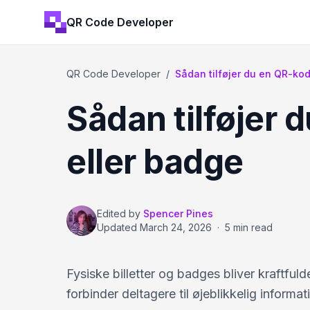
QR Code Developer
QR Code Developer
/
Sådan tilføjer du en QR-kode 
Sådan tilføjer d
eller badge
Edited by
Spencer Pines
Updated
March 24, 2026
·
5 min read
Fysiske billetter og badges bliver kraftfu
forbinder deltagere til øjeblikkelig inform