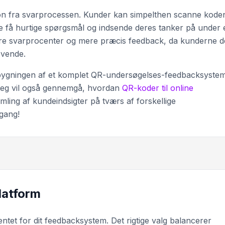
ion fra svarprocessen. Kunder kan simpelthen scanne kode
 få hurtige spørgsmål og indsende deres tanker på under 
ere svarprocenter og mere præcis feedback, da kunderne d
evende.
opbygningen af et komplet QR-undersøgelses-feedbacksyste
. Jeg vil også gennemgå, hvordan
QR-koder til online
ling af kundeindsigter på tværs af forskellige
 gang!
latform
tet for dit feedbacksystem. Det rigtige valg balancerer