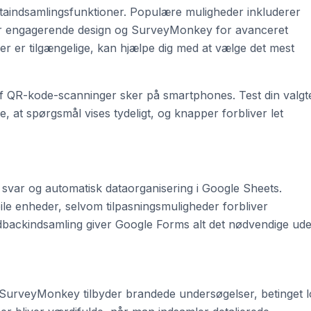
ataindsamlingsfunktioner. Populære muligheder inkluderer
r engagerende design og SurveyMonkey for avanceret
der er tilgængelige, kan hjælpe dig med at vælge det mest
 af QR-kode-scanninger sker på smartphones. Test din valgt
e, at spørgsmål vises tydeligt, og knapper forbliver let
var og automatisk dataorganisering i Google Sheets.
e enheder, selvom tilpasningsmuligheder forbliver
backindsamling giver Google Forms alt det nødvendige ud
SurveyMonkey tilbyder brandede undersøgelser, betinget l