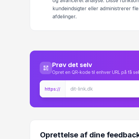
og avanceret analyse. Disse funktion
kundeindsigter eller administrerer f
afdelinger.
Prøv det selv
Opret en QR-kode til enhver URL på få s
https://
Oprettelse af dine feedbac