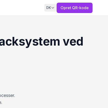
Opret QR-kode
DK
dbacksystem ved
ocesser.
e.