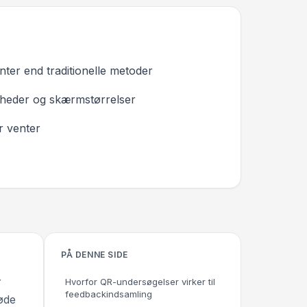
nter end traditionelle metoder
nheder og skærmstørrelser
r venter
PÅ DENNE SIDE
r
Hvorfor QR-undersøgelser virker til
feedbackindsamling
øde