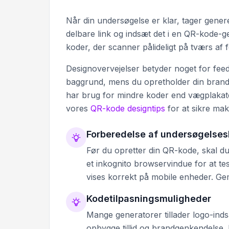
Når din undersøgelse er klar, tager gener
delbare link og indsæt det i en QR-kode-g
koder, der scanner pålideligt på tværs af f
Designovervejelser betyder noget for fee
baggrund, mens du opretholder din brandid
har brug for mindre koder end vægplakate
vores
QR-kode designtips
for at sikre ma
Forberedelse af undersøgelses
Før du opretter din QR-kode, skal du 
et inkognito browservindue for at te
vises korrekt på mobile enheder. Gem
Kodetilpasningsmuligheder
Mange generatorer tillader logo-indsæ
opbygge tillid og brandgenkendelse. 