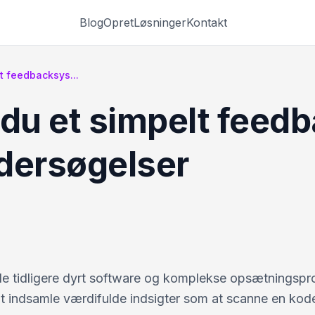
Blog
Opret
Løsninger
Kontakt
t feedbacksys...
 du et simpelt fee
dersøgelser
tidligere dyrt software og komplekse opsætningspr
at indsamle værdifulde indsigter som at scanne en kod