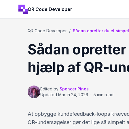
QR Code Developer
QR Code Developer
/
Sådan opretter du et simpel
Sådan opretter
hjælp af QR-un
Edited by
Spencer Pines
Updated
March 24, 2026
·
5 min read
At opbygge kundefeedback-loops krævede 
QR-undersøgelser gør det lige så simpelt 