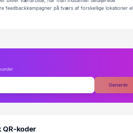
er bliver værdifulde, når man indsamler detaljerede
lere feedbackkampagner på tværs af forskellige lokationer el
ekunder
Generér
k QR-koder