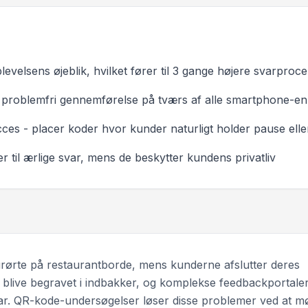
velsens øjeblik, hvilket fører til 3 gange højere svarproce
r problemfri gennemførelse på tværs af alle smartphone-e
ces - placer koder hvor kunder naturligt holder pause elle
til ærlige svar, mens de beskytter kundens privatliv
urørte på restaurantborde, mens kunderne afslutter deres
 blive begravet i indbakker, og komplekse feedbackportale
svar. QR-kode-undersøgelser løser disse problemer ved at m