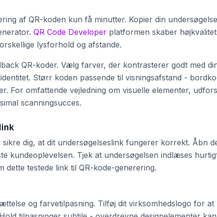
ering af QR-koden kun få minutter. Kopier din undersøgels
enerator.
QR Code Developer
platformen skaber højkvalitet
orskellige lysforhold og afstande.
dback QR-koder. Vælg farver, der kontrasterer godt med di
entitet. Størr koden passende til visningsafstand - bordko
r. For omfattende vejledning om visuelle elementer, udfor
ksimal scanningsucces.
link
sikre dig, at dit undersøgelseslink fungerer korrekt. Åbn de
ste kundeoplevelsen. Tjek at undersøgelsen indlæses hurtig
 dette testede link til QR-kode-generering.
ttelse og farvetilpasning. Tilføj dit virksomhedslogo for at
Hold tilpasninger subtile - overdrevne designelementer kan