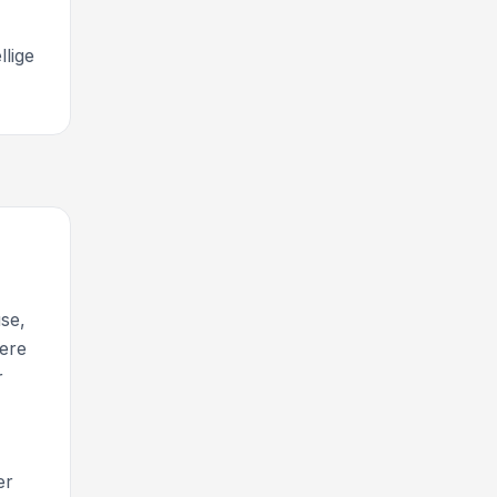
llige
se,
rere
r
er